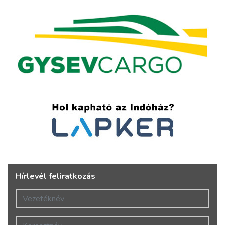
Hírlevél feliratkozás
Vezetéknév
Keresztnév