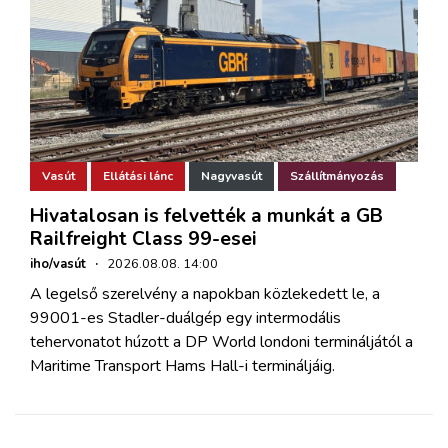
Vasút
Ellátási lánc
Nagyvasút
Szállítmányozás
Hivatalosan is felvették a munkát a GB
Railfreight Class 99-esei
iho/vasút
·
2026.08.08. 14:00
A legelső szerelvény a napokban közlekedett le, a
99001-es Stadler-duálgép egy intermodális
tehervonatot húzott a DP World londoni termináljától a
Maritime Transport Hams Hall-i termináljáig.