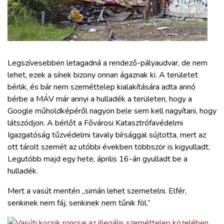
ZÖLDÚT
HAJÓZÁS
BLOG
Legszívesebben letagadná a rendező-pályaudvar, de nem
lehet, ezek a sínek bizony onnan ágaznak ki. A területet
bérlik, és bár nem szeméttelep kialakítására adta annó
ARCHÍVUM
bérbe a MÁV már annyi a hulladék a területen, hogy a
Google műholdképéről nagyon bele sem kell nagyítani, hogy
WEBSHOP
látszódjon. A bérlőt a Fővárosi Katasztrófavédelmi
Igazgatóság tűzvédelmi tavaly bírsággal sújtotta, mert az
ott tárolt szemét az utóbbi években többször is kigyulladt.
BELÉPÉS
Legutóbb majd egy hete, április 16-án gyulladt be a
hulladék.
REGISZTRÁCIÓ
Mert a vasút mentén „simán lehet szemetelni. Elfér,
senkinek nem fáj, senkinek nem tűnik föl.”