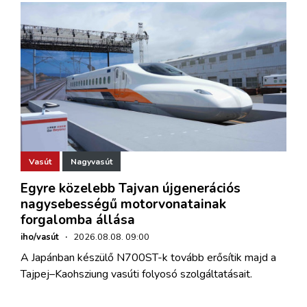
Vasút
Nagyvasút
Egyre közelebb Tajvan újgenerációs
nagysebességű motorvonatainak
forgalomba állása
iho/vasút
·
2026.08.08. 09:00
A Japánban készülő N700ST-k tovább erősítik majd a
Tajpej–Kaohsziung vasúti folyosó szolgáltatásait.