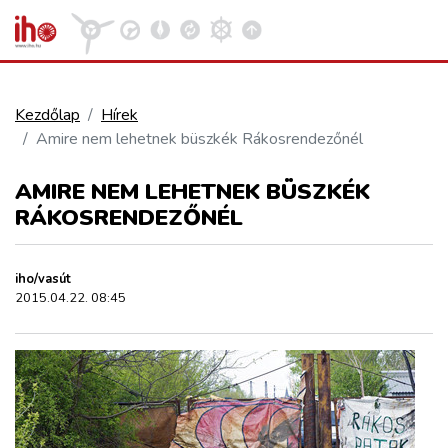
Kezdőlap
Hírek
Amire nem lehetnek büszkék Rákosrendezőnél
VASÚT
Kosár megtekintése
AMIRE NEM LEHETNEK BÜSZKÉK
KÖZÚT
RÁKOSRENDEZŐNÉL
REPÜLÉS
iho/vasút
2015.04.22. 08:45
KÖZLEKEDÉSFEJLESZTÉS
ELLÁTÁSI LÁNC