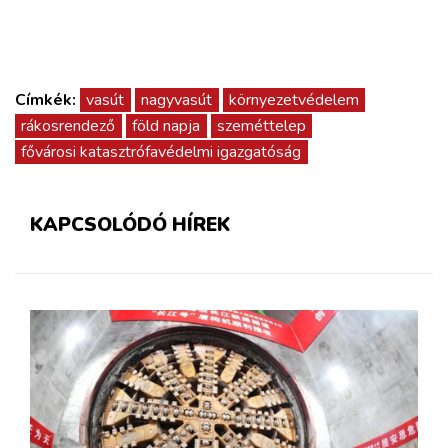
Címkék:
vasút
nagyvasút
környezetvédelem
rákosrendező
föld napja
szeméttelep
fővárosi katasztrófavédelmi igazgatóság
KAPCSOLÓDÓ HÍREK