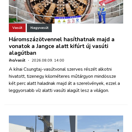
Vasút
Nagyvasút
Háromszázötvennel hasíthatnak majd a
vonatok a Jangce alatt kifúrt új vasúti
alagútban
iho/vasút
·
2026.08.09. 14:00
A kínai Csungtaj-vasútvonal szerves részét alkotni
hivatott, tizenegy kilométeres műtárgyon mindössze
két perc alatt haladnak majd át a szerelvények, ezzel a
leggyorsabb víz alatti vasúti alagút lesz a világon.