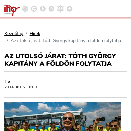
Kezdőlap
Hírek
Az utolsó járat: Tóth György kapitány a földön folytatja
VASÚT
Kosár megtekintése
AZ UTOLSÓ JÁRAT: TÓTH GYÖRGY
KÖZÚT
KAPITÁNY A FÖLDÖN FOLYTATJA
REPÜLÉS
iho
2014.06.05. 18:00
KÖZLEKEDÉSFEJLESZTÉS
ELLÁTÁSI LÁNC