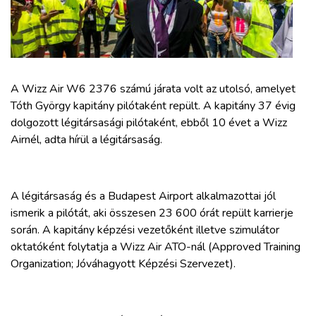
ZÖLDÚT
HAJÓZÁS
BLOG
A Wizz Air W6 2376 számú járata volt az utolsó, amelyet
Tóth György kapitány pilótaként repült. A kapitány 37 évig
dolgozott légitársasági pilótaként, ebből 10 évet a Wizz
ARCHÍVUM
Airnél, adta hírül a légitársaság.
WEBSHOP
A légitársaság és a Budapest Airport alkalmazottai jól
ismerik a pilótát, aki összesen 23 600 órát repült karrierje
BELÉPÉS
során. A kapitány képzési vezetőként illetve szimulátor
oktatóként folytatja a Wizz Air ATO-nál (Approved Training
REGISZTRÁCIÓ
Organization; Jóváhagyott Képzési Szervezet).