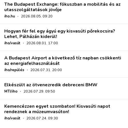
The Budapest Exchange: fókuszban a mobilitás és az
utasszolgáltatások jövője
iho.hu
·
2026.08.05. 09:20
Hogyan fér fel egy ágyú egy kisvasúti pőrekocsira?
Lehet, Pálházán kiderül!
iho/vasút
·
2026.08.01. 17:00
A Budapest Airport a következő tíz napban csökkenti
az energiafelhasználását
iho/repülés
·
2026.07.31. 20:00
Elkészült az ötvenezredik debreceni BMW
MTI/iho
·
2026.07.29. 09:50
Kemencézzen egyet szombaton! Kisvasúti napot
rendeznek a múzeumvasúton!
iho/vasút
·
2026.07.24. 09:30