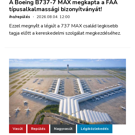
A Boeing B737-7 MAX megkapta a FAA
típusalkalmassági bizonyítványát!
iho/repülés
·
2026.08.04. 12:00
Ezzel megnyílt a légiút a 737 MAX család legkisebb
tagja előtt a kereskedelmi szolgálat megkezdéséhez.
Vasút
Repülés
Nagyvasút
Légiközlekedés