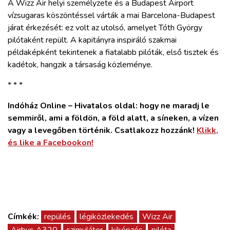
A Wizz Air helyi személyzete és a Budapest Airport
vízsugaras köszöntéssel várták a mai Barcelona-Budapest
járat érkezését: ez volt az utolsó, amelyet Tóth György
pilótaként repült. A kapitányra inspiráló szakmai
példaképként tekintenek a fiatalabb pilóták, első tisztek és
kadétok, hangzik a társaság közleménye.
* * *
Indóház Online – Hivatalos oldal: hogy ne maradj le
semmiről, ami a földön, a föld alatt, a síneken, a vízen
vagy a levegőben történik. Csatlakozz hozzánk!
Klikk,
és like a Facebookon!
Címkék:
repülés
légiközlekedés
Wizz Air
Airbus A320
szimulátor
kiképzés
pilóta