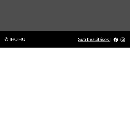
© IHO.HU
Süti beállítások
|