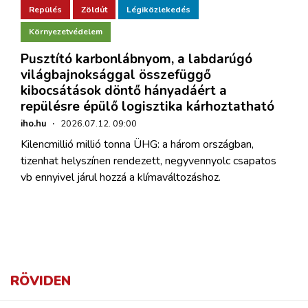
Repülés
Zöldút
Légiközlekedés
Környezetvédelem
Pusztító karbonlábnyom, a labdarúgó
világbajnoksággal összefüggő
kibocsátások döntő hányadáért a
repülésre épülő logisztika kárhoztatható
iho.hu
·
2026.07.12. 09:00
Kilencmillió millió tonna ÜHG: a három országban,
tizenhat helyszínen rendezett, negyvennyolc csapatos
vb ennyivel járul hozzá a klímaváltozáshoz.
RÖVIDEN