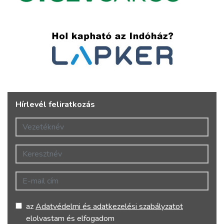
Hírlevél feliratkozás
Vezetéknév
Keresztnév
E-mail cím
az
Adatvédelmi és adatkezelési szabályzatot
elolvastam és elfogadom