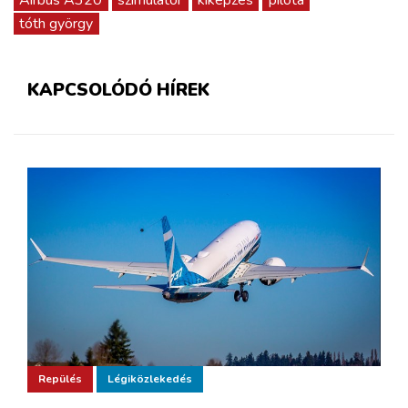
tóth györgy
KAPCSOLÓDÓ HÍREK
Repülés
Légiközlekedés