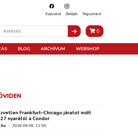
Kapcsolat
Belépés
Regisztráció
0
ZÁS
BLOG
ARCHÍVUM
WEBSHOP
ÖVIDEN
zvetlen Frankfurt–Chicago járatot indít
27 nyarától a Condor
.hu
·
2026.08.06. 11:50