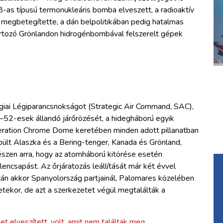
8-as típusú termonukleáris bomba elveszett, a radioaktív
megbetegítette, a dán belpolitikában pedig hatalmas
tartozó Grönlandon hidrogénbombával felszerelt gépek
tégiai Légiparancsnokságot (Strategic Air Command, SAC),
 B–52-esek állandó járőrözését, a hidegháború egyik
eration Chrome Dome keretében minden adott pillanatban
lt Alaszka és a Bering-tenger, Kanada és Grönland,
 készen arra, hogy az atomháború kitörése esetén
lencsapást. Az őrjáratozás leállítását már két évvel
tán akkor Spanyolország partjainál, Palomares közelében
ekor, de azt a szerkezetet végül megtalálták a