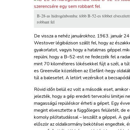
B-28-as hidrogénbomba: több B-52-es többet elveszített
robbant fel
De vissza a nehéz januárokhoz. 1963. január 2
Westover légibázison szállt fel, hogy az északk
gyakorlatot, vagyis hogy a hatalmas géppel mi
repülni, hogy a B–52-est ne fedezzék fel a rad
mint 70 kilométeres lökésekkel fújt a szél, a tú
es Greenville közelében az Elefánt-hegy oldaláb
túl a balesetet. A letört vezérsíkot a becsapód
Rövid időn belül ez volt a második eset, amikor
jelezték, hogy a gép eredeti tervezési limitjei 
magasságú repüléskor érheti a gépet. Egy évv
megint elvesztette a függőleges felületét, de
komoly pilótatudással – leszállt a géppel. A gy
először az oldalkormány bekötései engedtek, é