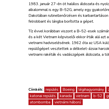
1983. január 27-én öt halálos áldozata és nyolc 
alkalommal is egy B–52G, amely egy gyakorlóre
Dakotában rutinellenőrzésen és karbantartáson 
felrobbant és lángba borította a gépet.
Tíz évvel korábban viszont a B–52-esek számára
és a két Vietnam képviselői ekkor írták alá azt
vietnami hadviselésének. 1962 óta az USA kü
repülőgépet vesztettek a délkelet-ázsiai harco
vietnami rakéták és vadászgépek áldozata, a t
Címkék:
repülés
Boeing
légihagyomány
katonai repülés
kanada
vietnam
b-52
g
atombomba
vietnámi háború