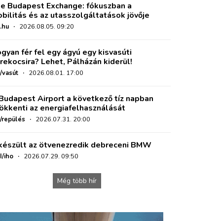
e Budapest Exchange: fókuszban a
bilitás és az utasszolgáltatások jövője
.hu
·
2026.08.05. 09:20
gyan fér fel egy ágyú egy kisvasúti
rekocsira? Lehet, Pálházán kiderül!
/vasút
·
2026.08.01. 17:00
Budapest Airport a következő tíz napban
ökkenti az energiafelhasználását
o/repülés
·
2026.07.31. 20:00
készült az ötvenezredik debreceni BMW
I/iho
·
2026.07.29. 09:50
Még több hír