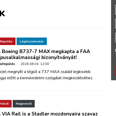
K
Repülés
Légiközlekedés
 Boeing B737-7 MAX megkapta a FAA
ípusalkalmassági bizonyítványát!
ho/repülés
·
2026.08.04. 12:00
zzel megnyílt a légiút a 737 MAX család legkisebb
agja előtt a kereskedelmi szolgálat megkezdéséhez.
Vasút
Nagyvasút
 VIA Rail is a Stadler mozdonyaira szavaz