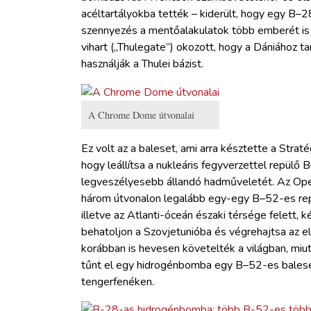
acéltartályokba tették – kiderült, hogy egy B–2
szennyezés a mentőalakulatok több emberét is 
vihart („Thulegate”) okozott, hogy a Dániához 
használják a Thulei bázist.
A Chrome Dome útvonalai
Ez volt az a baleset, ami arra késztette a Stra
hogy leállítsa a nukleáris fegyverzettel repülő
legveszélyesebb állandó hadműveletét. Az Op
három útvonalon legalább egy-egy B–52-es repü
illetve az Atlanti-óceán északi térsége felett,
behatoljon a Szovjetunióba és végrehajtsa az el
korábban is hevesen követelték a világban, miu
tűnt el egy hidrogénbomba egy B–52-es baleset
tengerfenéken.