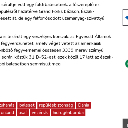
sérültje volt egy földi balesetnek: a főszereplő ez
pülésről hazatérve Grand Forks bázison, Észak-
esett át, de egy felforrósodott üzemanyag-szivattyú
 is lezárult egy veszélyes korszak: az Egyesült Államok
 a fegyverszünetet, amely véget vetett az amerikaiak
lönböző fegyvernemei összesen 3339 merev szárnyú
k során, köztük 31 B–52-est, ezek közül 17 lett az észak-
öbbi balesetben semmisült meg.
zuhanás
baleset
repülésbiztonság
Dánia
rönland
usaf
vezérsík
hidrogénbomba