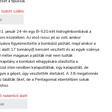
set a típussal.
ni
61. január 24-én egy B–52G két hidrogénbombával a
ro közelében. Az első rossz jel az volt, amikor
yásra figyelmeztette a bombázó pilótáit, majd amikor a
alatt 17 tonnányi(!) kerozint vesztett és az egyik szárnya
0 méter magasan a pilóták már nem tudták
 kapitány a bombázó elhagyására utasította a
zül öten rendben katapultáltak, egy katapultált, de
gyni a gépet, úgy vesztették életüket. A 3,8 megatonnás
 találták őket, de a Pentagonnal ellentétben sokak
shoz.
att