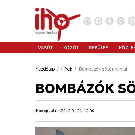
VASÚT
VASÚT
KÖZÚT
REPÜLÉS
KÖZLE
KÖZÚT
Kezdőlap
Hírek
Bombázók sötét napjai
REPÜLÉS
BOMBÁZÓK SÖ
KÖZLEKEDÉSFEJLESZTÉS
iho/repülés
·
2013.01.21. 13:30
ELLÁTÁSI LÁNC