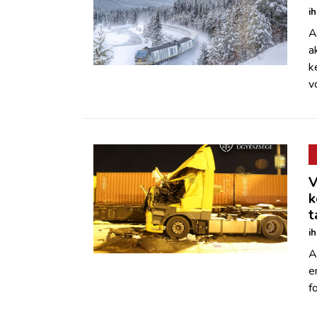
i
A
a
k
v
V
k
t
i
A
e
f