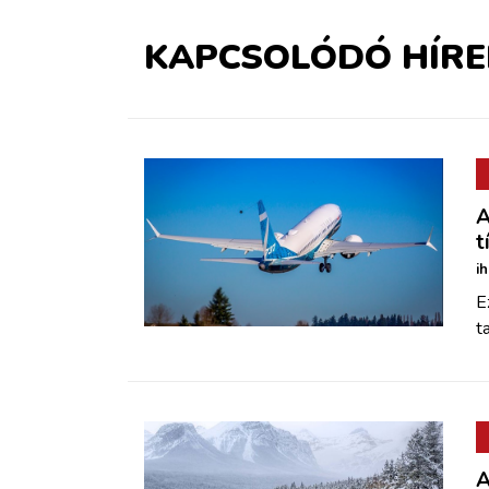
KAPCSOLÓDÓ HÍRE
A
t
i
E
t
A