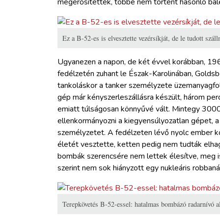
megerősítették, többé nem történt hasonló bale
Ez a B-52-es is elvesztette vezérsíkját, de le tudott száll
Ugyanezen a napon, de két évvel korábban, 19
fedélzetén zuhant le Észak-Karolinában, Goldsbo
tankoláskor a tanker személyzete üzemanyagfol
gép már kényszerleszállásra készült, három perc 
emiatt túlságosan könnyűvé vált. Mintegy 300
ellenkormányozni a kiegyensúlyozatlan gépet, a
személyzetet. A fedélzeten lévő nyolc ember kö
életét vesztette, ketten pedig nem tudták elha
bombák szerencsére nem lettek élesítve, meg is
szerint nem sok hiányzott egy nukleáris robbaná
Terepkövetés B-52-essel: hatalmas bombázó radarnívó al