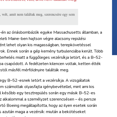
, volt, amit nem találtak meg, szerencsére egy sem
4-én az óriásbombázók egyike Massachusetts államban, a
eleti Maine-ben hajtson végre alacsony repülési
ként lehet olyan kis magasságban, terepkövetéssel
arok. Ennek során a gép kemény turbulenciába került. Több
lterhelés miatt a függőleges vezérsíkja letört, és a B–52-
a csapódott. A fedélzeten kilencen voltak, ketten élték
ástól másfél mérföldnyire találták meg.
 egy B–52-esnek letört a vezérsíkja. A vizsgálatok
nem számoltak olyasfajta igénybevétellel, mint ami kis
el később egy tesztrepülés során egy másik B–52-es
 ez alkalommal a személyzet szerencsésen – és persze
ártó Boeing megállapította, hogy az ilyen esetek során
s azután maga a vezérsík: miután a bekötéseket