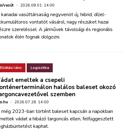
ho/vasút
·
2026.08.01. 14:00
 kanadai vasúttársaság negyvenöt új, hibrid, dízel-
kkumulátoros vontatót vásárol, nagy részüket hazai
észre szereléssel. A járművek távolsági és regionális
onatok élén fognak dolgozni.
Ellátási lánc
Logisztika
ádat emeltek a csepeli
onténerterminálon halálos baleset okozó
argoncavezetővel szemben
ho.hu
·
2026.07.28. 14:00
 még 2023-ban történt baleset kapcsán a napokban
meltek vádat a hibázó targoncás ellen, felfüggesztett
ogházbüntetést kaphat.