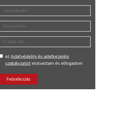
Vezetéknév
Keresztnév
E-mail cím
az
Adatvédelmi és adatkezelési
szabályzatot
elolvastam és elfogadom
Feliratkozás