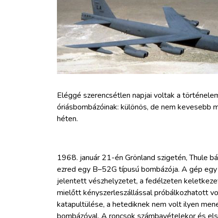
ZÖLDÚT
HAJÓZÁS
BLOG
ARCHÍVUM
Eléggé szerencsétlen napjai voltak a történelem
óriásbombázóinak: különös, de nem kevesebb mi
héten.
WEBSHOP
BELÉPÉS
1968. január 21-én Grönland szigetén, Thule bá
ezred egy B–52G típusú bombázója. A gép egy ame
REGISZTRÁCIÓ
jelentett vészhelyzetet, a fedélzeten keletkeze
mielőtt kényszerleszállással próbálkozhatott v
katapultülése, a hetediknek nem volt ilyen mene
bombázóval. A roncsok számbavételekor és elszá