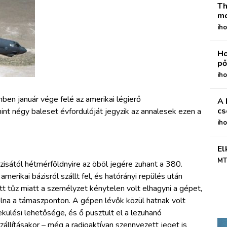
Th
mo
iho
Ho
pő
iho
ben január vége felé az amerikai légierő
A 
cs
nt négy baleset évfordulóját jegyzik az annalesek ezen a
ih
El
MT
zisától hétmérföldnyire az öböl jegére zuhant a 380.
rikai bázisról szállt fel, és hatórányi repülés után
tt tűz miatt a személyzet kénytelen volt elhagyni a gépet,
olna a támaszponton. A gépen lévők közül hatnak volt
külési lehetősége, és ő pusztult el a lezuhanó
llításakor – még a radioaktívan szennyezett jeget is