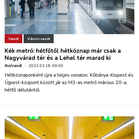
Vasút
Városi vasút
Kék metró: hétfőtől hétköznap már csak a
Nagyvárad tér és a Lehel tér marad ki
iho/vasút
·
2023.03.18. 09:00
Hétköznaponként újra a teljes vonalon, Kőbánya-Kispest és
Újpest-központ között jár az M3-as metró március 20-a,
hétfő délutántól.