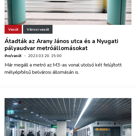
Vasút
Városi vasút
Átadták az Arany János utca és a Nyugati
pályaudvar metróállomásokat
iho/vasút
·
2023.03.20. 15:00
Már megáll a metró az M3-as vonal utolsó két felújított
mélyépítésű belvárosi állomásán is.