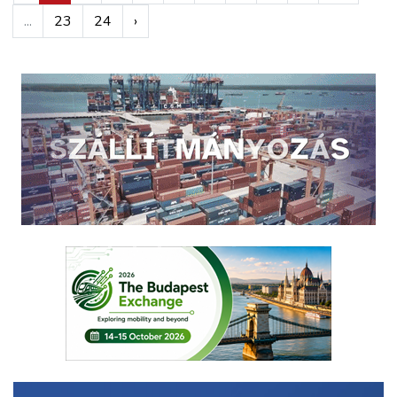
...
23
24
›