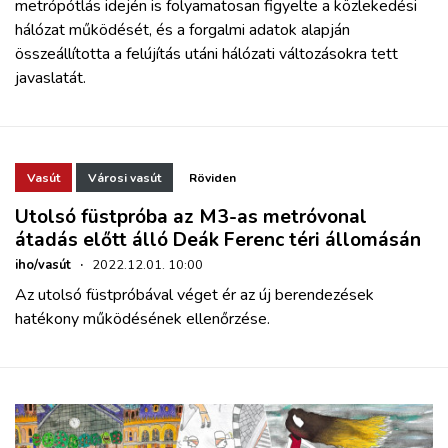
metrópótlás idején is folyamatosan figyelte a közlekedési
hálózat működését, és a forgalmi adatok alapján
összeállította a felújítás utáni hálózati változásokra tett
javaslatát.
Vasút
Városi vasút
Röviden
Utolsó füstpróba az M3-as metróvonal
átadás előtt álló Deák Ferenc téri állomásán
iho/vasút
·
2022.12.01. 10:00
Az utolsó füstpróbával véget ér az új berendezések
hatékony működésének ellenőrzése.