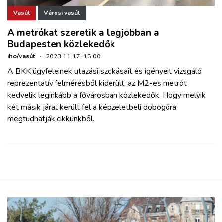
Vasút
Városi vasút
A metrókat szeretik a legjobban a
Budapesten közlekedők
iho/vasút
·
2023.11.17. 15:00
A BKK ügyfeleinek utazási szokásait és igényeit vizsgáló
reprezentatív felmérésből kiderült: az M2-es metrót
kedvelik leginkább a fővárosban közlekedők. Hogy melyik
két másik járat került fel a képzeletbeli dobogóra,
megtudhatják cikkünkből.