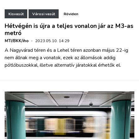
Kisvasút
Városi vasút
Röviden
Hétvégén is újra a teljes vonalon jár az M3-as
metró
MTI/BKK/iho
·
2023.05.10. 14:29
A Nagyvárad téren és a Lehel téren azonban május 22-ig
nem állnak meg a vonatok, ezek az állomások addig
pótlóbuszokkal, illetve alternatív járatokkal érhetők el.