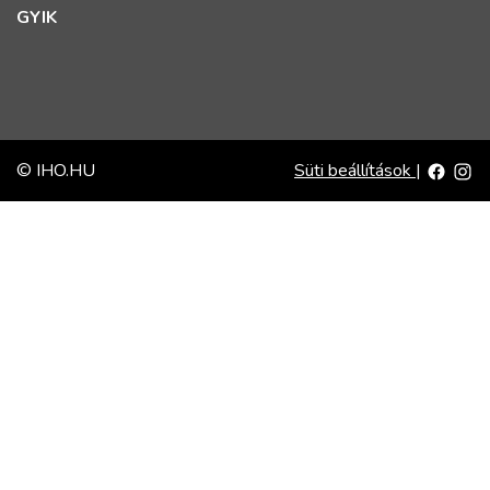
GYIK
© IHO.HU
Süti beállítások
|