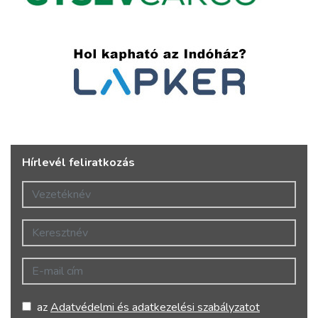
Hírlevél feliratkozás
Vezetéknév
Keresztnév
E-mail cím
az
Adatvédelmi és adatkezelési szabályzatot