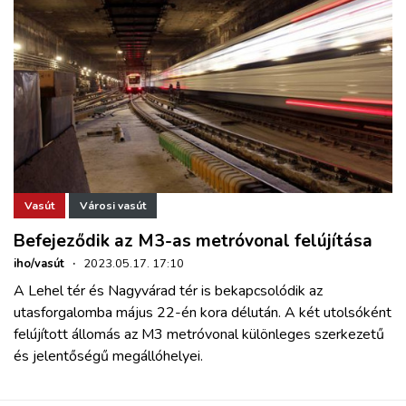
Vasút
Városi vasút
Befejeződik az M3-as metróvonal felújítása
iho/vasút
·
2023.05.17. 17:10
A Lehel tér és Nagyvárad tér is bekapcsolódik az
utasforgalomba május 22-én kora délután. A két utolsóként
felújított állomás az M3 metróvonal különleges szerkezetű
és jelentőségű megállóhelyei.