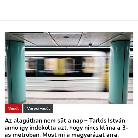
Vasút
Városi vasút
Az alagútban nem süt a nap – Tarlós István
annó így indokolta azt, hogy nincs klíma a 3-
as metróban. Most mi a magyarázat arra,