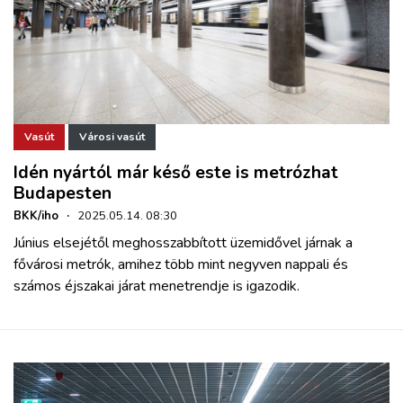
Vasút
Városi vasút
Idén nyártól már késő este is metrózhat
Budapesten
BKK/iho
·
2025.05.14. 08:30
Június elsejétől meghosszabbított üzemidővel járnak a
fővárosi metrók, amihez több mint negyven nappali és
számos éjszakai járat menetrendje is igazodik.