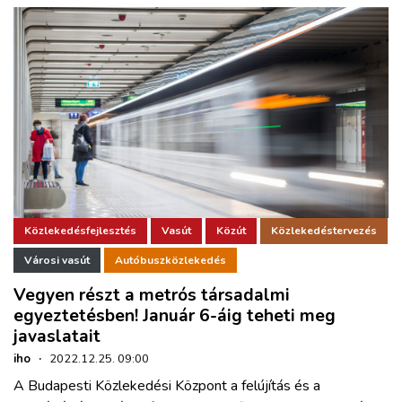
Közlekedésfejlesztés
Vasút
Közút
Közlekedéstervezés
Városi vasút
Autóbuszközlekedés
Vegyen részt a metrós társadalmi
egyeztetésben! Január 6-áig teheti meg
javaslatait
iho
·
2022.12.25. 09:00
A Budapesti Közlekedési Központ a felújítás és a