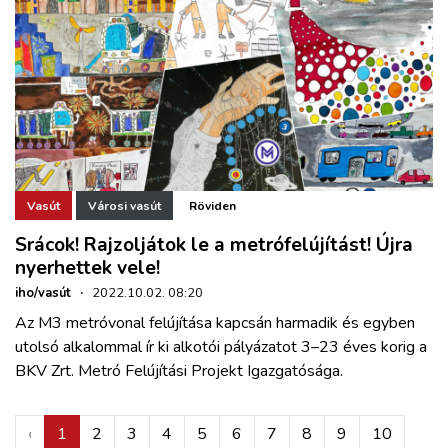
Vasút
Városi vasút
Röviden
Srácok! Rajzoljátok le a metrófelújítást! Újra
nyerhettek vele!
iho/vasút
·
2022.10.02. 08:20
Az M3 metróvonal felújítása kapcsán harmadik és egyben
utolsó alkalommal ír ki alkotói pályázatot 3–23 éves korig a
BKV Zrt. Metró Felújítási Projekt Igazgatósága.
‹
1
2
3
4
5
6
7
8
9
10