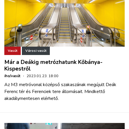
Vasút
Városi vasút
Már a Deákig metrózhatunk Kőbánya-
Kispestről
iho/vasút
·
2023.01.23. 18:00
Az M3 metróvonal középső szakaszának megújult Deák
Ferenc tér és Ferenciek tere állomásait. Mindkettő
akadálymentesen elérhető.