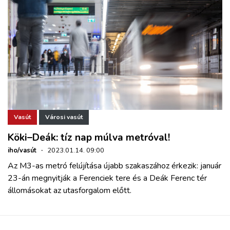
Vasút
Városi vasút
Köki–Deák: tíz nap múlva metróval!
iho/vasút
·
2023.01.14. 09:00
Az M3-as metró felújítása újabb szakaszához érkezik: január
23-án megnyitják a Ferenciek tere és a Deák Ferenc tér
állomásokat az utasforgalom előtt.