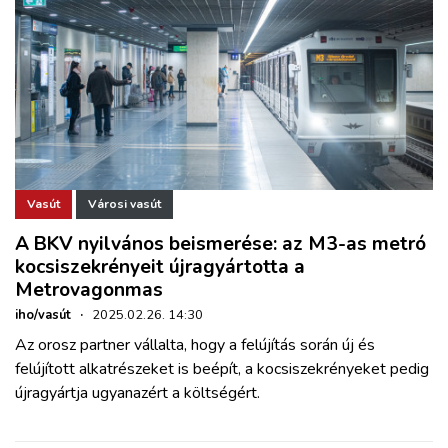
Vasút
Városi vasút
A BKV nyilvános beismerése: az M3-as metró
kocsiszekrényeit újragyártotta a
Metrovagonmas
iho/vasút
·
2025.02.26. 14:30
Az orosz partner vállalta, hogy a felújítás során új és
felújított alkatrészeket is beépít, a kocsiszekrényeket pedig
újragyártja ugyanazért a költségért.