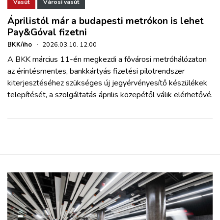
ZÖLDÚT
Vasút
Városi vasút
Áprilistól már a budapesti metrókon is lehet
Pay&Góval fizetni
HAJÓZÁS
BKK/iho
·
2026.03.10. 12:00
A BKK március 11-én megkezdi a fővárosi metróhálózaton
BLOG
az érintésmentes, bankkártyás fizetési pilotrendszer
kiterjesztéséhez szükséges új jegyérvényesítő készülékek
ARCHÍVUM
telepítését, a szolgáltatás április közepétől válik elérhetővé.
WEBSHOP
BELÉPÉS
REGISZTRÁCIÓ