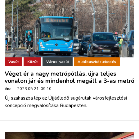
Vasút
Közút
Városi vasút
Autóbuszközlekedés
Véget ér a nagy metrópótlás, újra teljes
vonalon jár és mindenhol megáll a 3-as metró
iho
·
2023.05.21. 09:10
Új szakaszba lép az Újjáéledő sugárutak városfejlesztési
koncepció megvalósítása Budapesten.