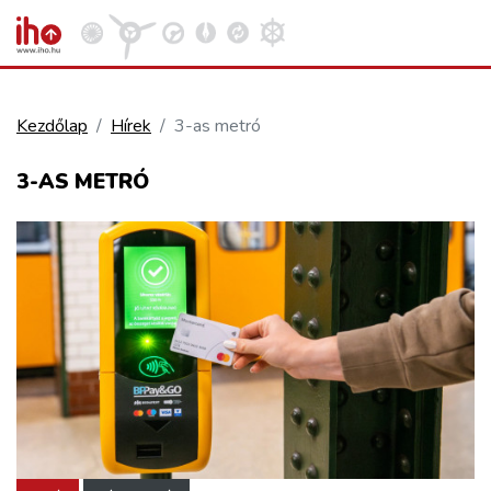
Kezdőlap
Hírek
3-as metró
VASÚT
3-AS METRÓ
Kosár megtekintése
KÖZÚT
REPÜLÉS
KÖZLEKEDÉSFEJLESZTÉS
ELLÁTÁSI LÁNC