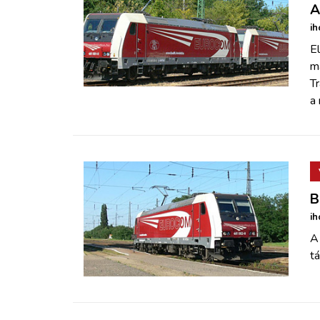
A
ih
El
m
T
a 
B
ih
A
tá