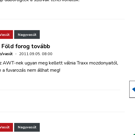
Vasút
Nagyvasút
 Föld forog tovább
o/vasút
·
2011.09.05. 08:00
z AWT-nek ugyan
meg kellett válnia
Traxx mozdonyaitól,
 a fuvarozás nem állhat meg!
Vasút
Nagyvasút