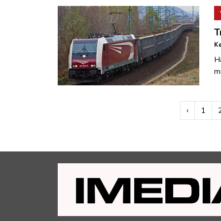
T
Ke
H
m
‹
1