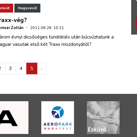
Vasút
Nagyvasút
raxx-vég?
msei Zoltán
·
2011.08.28. 10:21
árom évnyi dicsőséges tündöklés után búcsúzhatunk a
agyar vasutak első két Traxx mozdonyától?
2
3
4
5
›