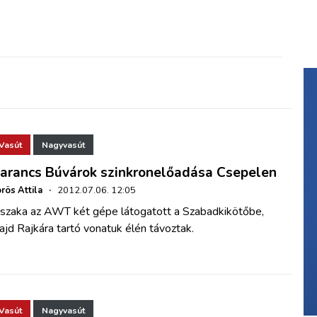
Vasút
Nagyvasút
arancs Búvárok szinkronelőadása Csepelen
rös Attila
·
2012.07.06. 12:05
jszaka az AWT két gépe látogatott a Szabadkikötőbe,
jd Rajkára tartó vonatuk élén távoztak.
Vasút
Nagyvasút