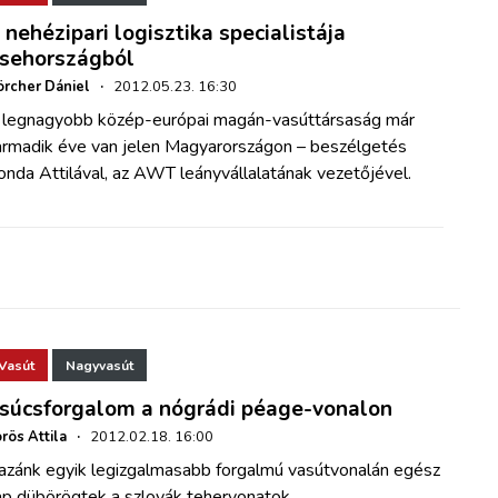
 nehézipari logisztika specialistája
sehországból
rcher Dániel
·
2012.05.23. 16:30
 legnagyobb közép-európai magán-vasúttársaság már
armadik éve van jelen Magyarországon – beszélgetés
nda Attilával, az AWT leányvállalatának vezetőjével.
Vasút
Nagyvasút
súcsforgalom a nógrádi péage-vonalon
rös Attila
·
2012.02.18. 16:00
azánk egyik legizgalmasabb forgalmú vasútvonalán egész
ap dübörögtek a szlovák tehervonatok.