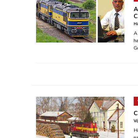
A
C
Hö
A
h
Go
C
Vö
H
n