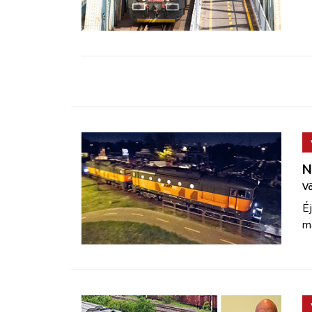
ZÖLDÚT
HAJÓZÁS
BLOG
ARCHÍVUM
N
WEBSHOP
Vö
É
BELÉPÉS
ma
REGISZTRÁCIÓ