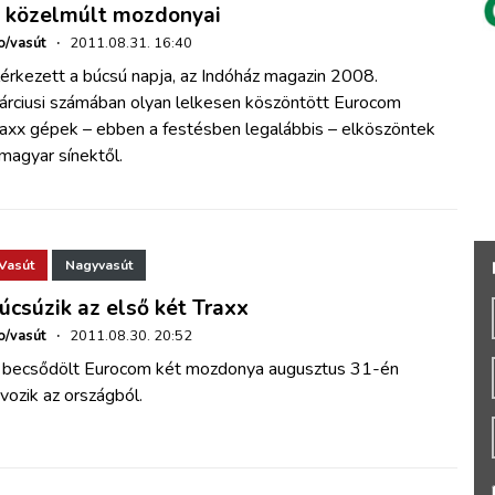
 közelmúlt mozdonyai
o/vasút
·
2011.08.31. 16:40
érkezett a búcsú napja, az Indóház magazin 2008.
árciusi számában olyan lelkesen köszöntött Eurocom
raxx gépek – ebben a festésben legalábbis – elköszöntek
magyar sínektől.
Vasút
Nagyvasút
úcsúzik az első két Traxx
o/vasút
·
2011.08.30. 20:52
 becsődölt Eurocom két mozdonya augusztus 31-én
vozik az országból.