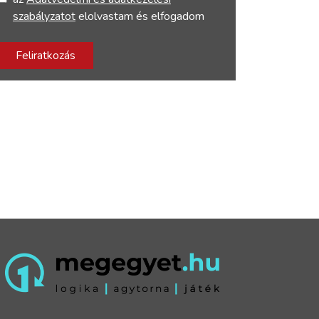
szabályzatot
elolvastam és elfogadom
Feliratkozás