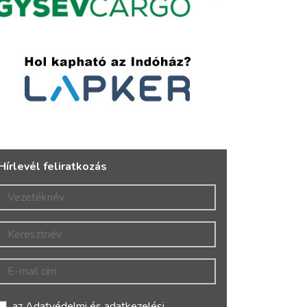
Hírlevél feliratkozás
Vezetéknév
Keresztnév
E-mail cím
az
Adatvédelmi és adatkezelési