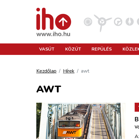
VASÚT
VASÚT
KÖZÚT
REPÜLÉS
KÖZLE
KÖZÚT
Kezdőlap
Hírek
awt
REPÜLÉS
AWT
KÖZLEKEDÉSFEJLESZTÉS
B
ELLÁTÁSI LÁNC
Vö
A