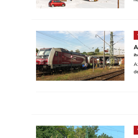
A
ih
A
de