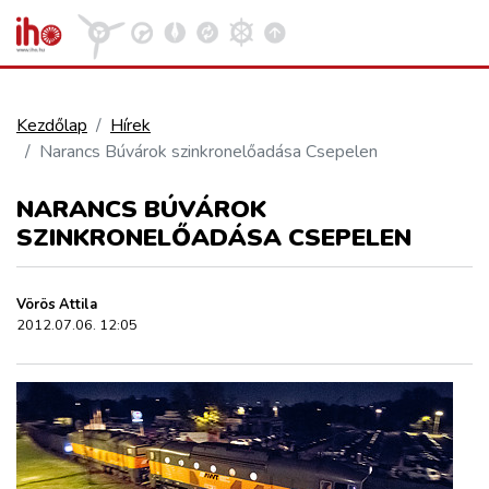
Kezdőlap
Hírek
Narancs Búvárok szinkronelőadása Csepelen
VASÚT
Kosár megtekintése
NARANCS BÚVÁROK
KÖZÚT
SZINKRONELŐADÁSA CSEPELEN
REPÜLÉS
Vörös Attila
2012.07.06. 12:05
KÖZLEKEDÉSFEJLESZTÉS
ELLÁTÁSI LÁNC