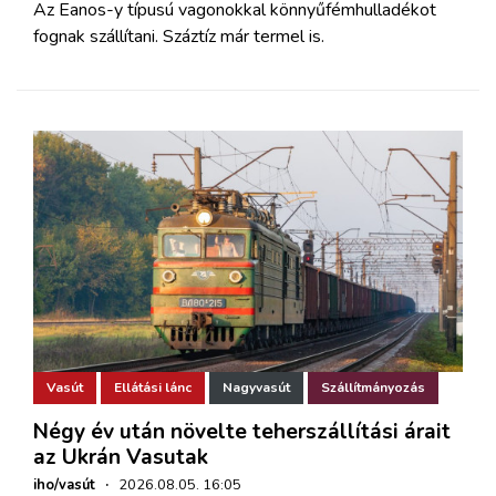
Az Eanos-y típusú vagonokkal könnyűfémhulladékot
fognak szállítani. Száztíz már termel is.
Vasút
Ellátási lánc
Nagyvasút
Szállítmányozás
Négy év után növelte teherszállítási árait
az Ukrán Vasutak
iho/vasút
·
2026.08.05. 16:05