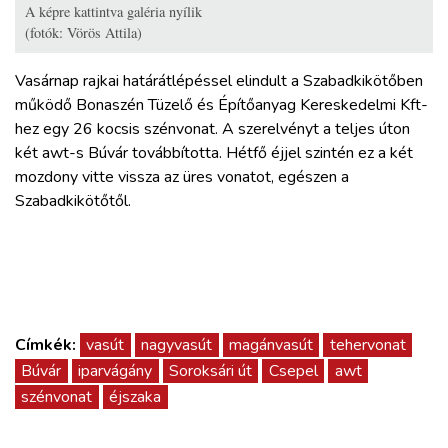
A képre kattintva galéria nyílik
(fotók: Vörös Attila)
Vasárnap rajkai határátlépéssel elindult a Szabadkikötőben
működő Bonaszén Tüzelő és Építőanyag Kereskedelmi Kft-
hez egy 26 kocsis szénvonat. A szerelvényt a teljes úton
két awt-s Búvár továbbította. Hétfő éjjel szintén ez a két
mozdony vitte vissza az üres vonatot, egészen a
Szabadkikötőtől.
Címkék:
vasút
nagyvasút
magánvasút
tehervonat
Búvár
iparvágány
Soroksári út
Csepel
awt
szénvonat
éjszaka