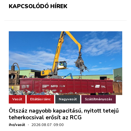
KAPCSOLÓDÓ HÍREK
Vasút
Ellátási lánc
Nagyvasút
Szállítmányozás
Ötszáz nagyobb kapacitású, nyitott tetejű
teherkocsival erősít az RCG
iho/vasút
·
2026.08.07. 09:00