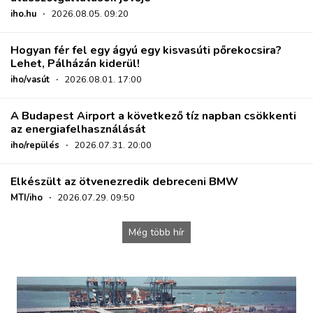
iho.hu
·
2026.08.05. 09:20
Hogyan fér fel egy ágyú egy kisvasúti pőrekocsira?
Lehet, Pálházán kiderül!
iho/vasút
·
2026.08.01. 17:00
A Budapest Airport a következő tíz napban csökkenti
az energiafelhasználását
iho/repülés
·
2026.07.31. 20:00
Elkészült az ötvenezredik debreceni BMW
MTI/iho
·
2026.07.29. 09:50
Még több hír