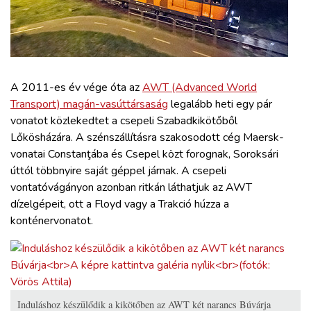
ZÖLDÚT
HAJÓZÁS
BLOG
A 2011-es év vége óta az
AWT (Advanced World
Transport) magán-vasúttársaság
legalább heti egy pár
vonatot közlekedtet a csepeli Szabadkikötőből
ARCHÍVUM
Lőkösházára. A szénszállításra szakosodott cég Maersk-
vonatai Constanţába és Csepel közt forognak, Soroksári
WEBSHOP
úttól többnyire saját géppel járnak. A csepeli
vontatóvágányon azonban ritkán láthatjuk az AWT
dízelgépeit, ott a Floyd vagy a Trakció húzza a
BELÉPÉS
konténervonatot.
REGISZTRÁCIÓ
Induláshoz készülődik a kikötőben az AWT két narancs Búvárja