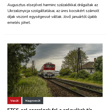
Augusztus elsejével harminc százalékkal drágultak az
Ukrzaliznyicja szolgáltatásai, az üres kocsikért számolt
díjak viszont egységessé váltak. Jövő januártól újabb
emelés jöhet.
Vasút
Nagyvasút