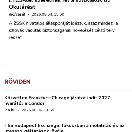
ETCS-sel szerelnek fel a szlovákok tíz
Okulárést
iho/vasút
·
2026.08.04. 15:00
A ZSSK hivatalos álláspontját idézzük, azaz mindez „a
szlovák vasutak biztonságának növelését célzó terv
része”.
RÖVIDEN
Közvetlen Frankfurt–Chicago járatot indít 2027
nyarától a Condor
iho.hu
·
2026.08.06. 11:50
The Budapest Exchange: fókuszban a mobilitás és az
utasszolgáltatások jövője