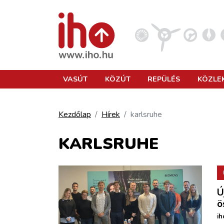
VASÚT
VASÚT
KÖZÚT
REPÜLÉS
KÖZLE
KÖZÚT
Kezdőlap
Hírek
karlsruhe
REPÜLÉS
KARLSRUHE
KÖZLEKEDÉSFEJLESZTÉS
Ú
ELLÁTÁSI LÁNC
ö
ih