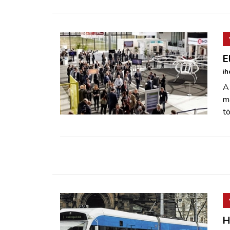
E
ih
A 
m
tö
H