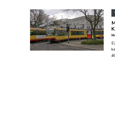
M
K
Mé
E
ka
át