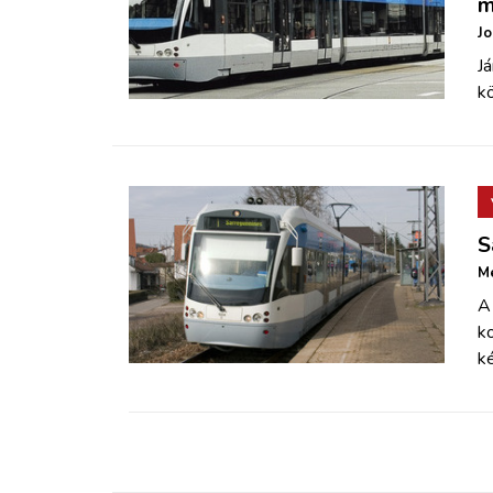
m
Jo
J
k
S
Mé
A
ko
k