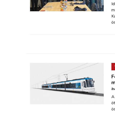
ZÖLDÚT
Id
m
K
HAJÓZÁS
ös
BLOG
ARCHÍVUM
WEBSHOP
F
BELÉPÉS
m
ih
REGISZTRÁCIÓ
A
ö
ös