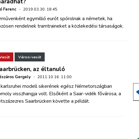
aradhat?
ó Ferenc
·
2019.03.30. 18:45
árművenként egymillió eurót spórolnak a németek, ha
özösen rendelnek tramtraineket a közlekedési társaságok.
Vasút
Városi vasút
aarbrücken, az éltanuló
száros Gergely
·
2011.10.16. 11:00
 karlsruhei modell sikerének egész Németországban
moly visszhangja volt. Elsőként a Saar-vidék fővárosa, a
étszázezres Saarbrücken követte a példát.