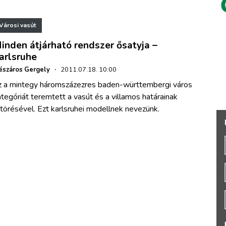
Városi vasút
inden átjárható rendszer ősatyja –
arlsruhe
száros Gergely
·
2011.07.18. 10:00
z a mintegy háromszázezres baden-württembergi város
tegóriát teremtett a vasút és a villamos határainak
törésével. Ezt karlsruhei modellnek nevezünk.