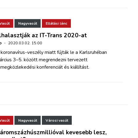
Vasút
Nagyvasút
Ellátási lánc
lhalasztják az IT-Trans 2020-at
o
·
2020.03.02. 15:00
koronavírus-veszély miatt fújták le a Karlsruhéban
árcius 3–5. között megrendezni tervezett
megközlekedési konferenciát és kiállítást.
Vasút
Nagyvasút
Városi vasút
áromszázhúszmillióval kevesebb lesz,