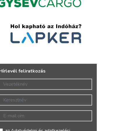
Hírlevél feliratkozás
Vezetéknév
Keresztnév
E-mail cím
az
Adatvédelmi és adatkezelési