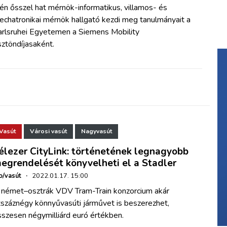
én ősszel hat mérnök-informatikus, villamos- és
echatronikai mérnök hallgató kezdi meg tanulmányait a
arlsruhei Egyetemen a Siemens Mobility
ztöndíjasaként.
Vasút
Városi vasút
Nagyvasút
élezer CityLink: történetének legnagyobb
egrendelését könyvelheti el a Stadler
o/vasút
·
2022.01.17. 15:00
 német–osztrák VDV Tram-Train konzorcium akár
tszáznégy könnyűvasúti járművet is beszerezhet,
szesen négymilliárd euró értékben.