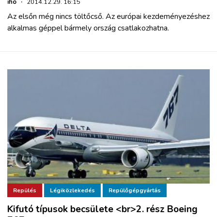
iho
·
2014.12.29. 16:15
Az elsőn még nincs töltőcső. Az európai kezdeményezéshez
alkalmas géppel bármely ország csatlakozhatna.
Repülés
Légiközlekedés
Repülőgépgyártás
Kifutó típusok becsülete <br>2. rész Boeing