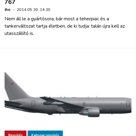
767
iho
·
2014.05.30. 14:30
Nem áll le a gyártósora, bár most a teherpiac és a
tankerváltozat tartja életben, de ki tudja: talán újra kell az
utasszállító is.
Repülés
Katonai repülés