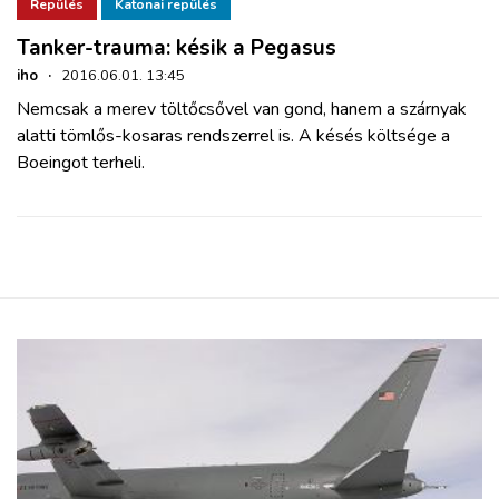
ZÖLDÚT
Repülés
Katonai repülés
Tanker-trauma: késik a Pegasus
HAJÓZÁS
iho
·
2016.06.01. 13:45
Nemcsak a merev töltőcsővel van gond, hanem a szárnyak
alatti tömlős-kosaras rendszerrel is. A késés költsége a
BLOG
Boeingot terheli.
ARCHÍVUM
WEBSHOP
BELÉPÉS
REGISZTRÁCIÓ