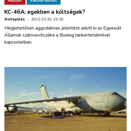
Repülés
Katonai repülés
KC-46A: egekben a költségek?
iho/repülés
·
2012.03.30. 15:30
Meglehetősen aggodalmas jelentést adott ki az Egyesült
Államok számvevőszéke a Boeing tankertenderével
kapcsolatban.