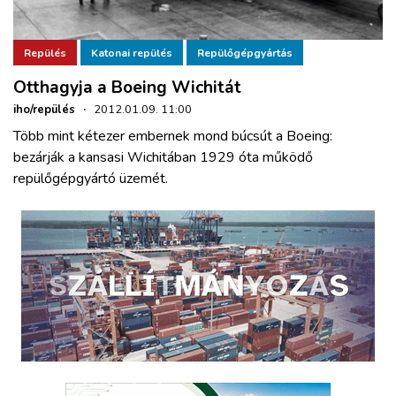
Repülés
Katonai repülés
Repülőgépgyártás
Otthagyja a Boeing Wichitát
iho/repülés
·
2012.01.09. 11:00
Több mint kétezer embernek mond búcsút a Boeing:
bezárják a kansasi Wichitában 1929 óta működő
repülőgépgyártó üzemét.