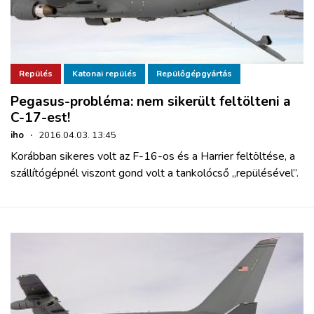
Repülés
Katonai repülés
Repülőgépgyártás
Pegasus-probléma: nem sikerült feltölteni a
C-17-est!
iho
·
2016.04.03. 13:45
Korábban sikeres volt az F-16-os és a Harrier feltöltése, a
szállítógépnél viszont gond volt a tankolócső „repülésével”.