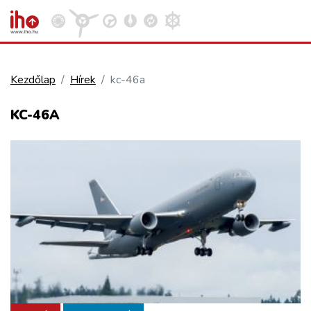
Kezdőlap
Hírek
kc-46a
VASÚT
KC-46A
Kosár megtekintése
KÖZÚT
REPÜLÉS
KÖZLEKEDÉSFEJLESZTÉS
ELLÁTÁSI LÁNC