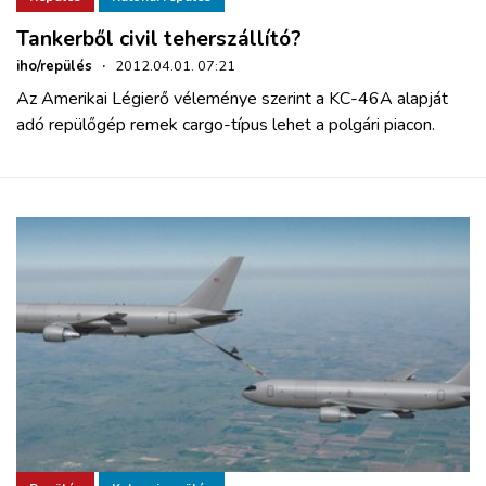
Tankerből civil teherszállító?
iho/repülés
·
2012.04.01. 07:21
Az Amerikai Légierő véleménye szerint a KC-46A alapját
adó repülőgép remek cargo-típus lehet a polgári piacon.