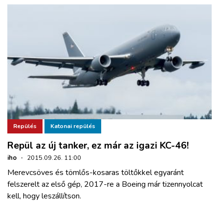
Repülés
Katonai repülés
Repül az új tanker, ez már az igazi KC-46!
iho
·
2015.09.26. 11:00
Merevcsöves és tömlős-kosaras töltőkkel egyaránt
felszerelt az első gép, 2017-re a Boeing már tizennyolcat
kell, hogy leszállítson.