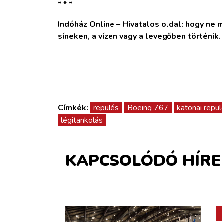
* * *
Indóház Online – Hivatalos oldal: hogy ne ma
síneken, a vízen vagy a levegőben történik
Címkék:
repülés
Boeing 767
katonai repü
légitankolás
KAPCSOLÓDÓ HÍRE