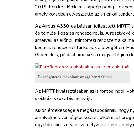
2019-ben kezdődik, az alapgép pedig – ez nem t
amely korábban elvesztette az amerikai tendert
Az Airbus A330-as bázisán fejlesztett MRTT, a
és tömlős-kosaras rendszerrel is. A résztvevő
amelyek az előbbi utántöltési rendszert alkalma
kosaras rendszerrel tankolnak a levegőben. Has
Gripenek is, például amelyek a magyar légierő 
Eurofighterek tankolnak az égi benzinkútnál
Az MRTT kiválasztásában az is fontos indok vol
szállítási kapacitást is nyújt.
Külön érdekessége a megállapodásnak, hogy nyit
amelyeknek van légitankolásra alkalmas harcigép
egyelőre nincs olyan személyzetük sem, amely m