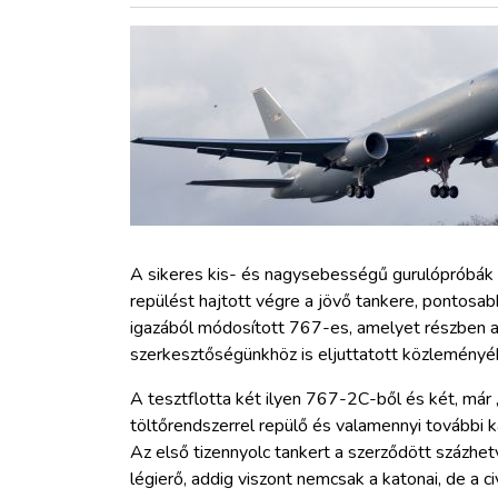
ZÖLDÚT
HAJÓZÁS
BLOG
ARCHÍVUM
WEBSHOP
A sikeres kis- és nagysebességű gurulópróbák ut
repülést hajtott végre a jövő tankere, pontos
igazából módosított 767-es, amelyet részben az 
BELÉPÉS
szerkesztőségünkhöz is eljuttatott közleményé
A tesztflotta két ilyen 767-2C-ből és két, már „
REGISZTRÁCIÓ
töltőrendszerrel repülő és valamennyi további k
Az első tizennyolc tankert a szerződött százhe
légierő, addig viszont nemcsak a katonai, de a ci