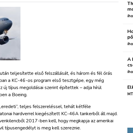
Th
mo
iho
Ho
pő
iho
A 
cs
ih
án teljesítette első felszállását, és három és fél órás
abban a KC-46-os program első tesztgépe, egy még
El
új típus megoldásai szerint építettek – adja hírül
ben a Boeing.
MT
eredeti”, teljes felszereléssel, tehát kétféle
atonai hardverrel kiegészített KC-46A tankerből áll majd.
tvenkilencből 2017-ben kell, hogy megkapja az amerikai
vil típusengedélyt is meg kell szereznie.