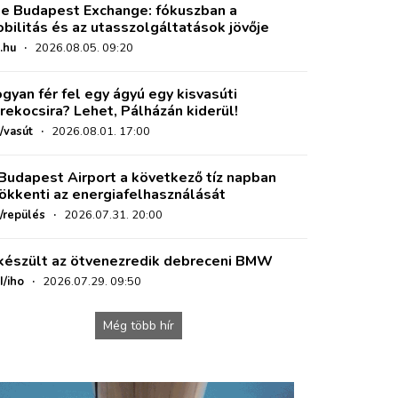
e Budapest Exchange: fókuszban a
bilitás és az utasszolgáltatások jövője
.hu
·
2026.08.05. 09:20
gyan fér fel egy ágyú egy kisvasúti
rekocsira? Lehet, Pálházán kiderül!
/vasút
·
2026.08.01. 17:00
Budapest Airport a következő tíz napban
ökkenti az energiafelhasználását
o/repülés
·
2026.07.31. 20:00
készült az ötvenezredik debreceni BMW
I/iho
·
2026.07.29. 09:50
Még több hír