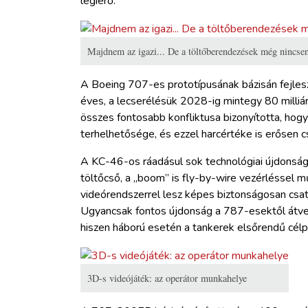
légierő.
Majdnem az igazi... De a töltőberendezések még nincsen
A Boeing 707-es prototípusának bázisán fejle
éves, a lecserélésük 2028-ig mintegy 80 milliár
összes fontosabb konfliktusa bizonyította, hogy
terhelhetősége, és ezzel harcértéke is erősen 
A KC-46-os ráadásul sok technológiai újdonságg
töltőcső, a „boom” is fly-by-wire vezérléssel 
videórendszerrel lesz képes biztonságosan csat
Ugyancsak fontos újdonság a 787-esektől átvett
hiszen háború esetén a tankerek elsőrendű célp
3D-s videójáték: az operátor munkahelye