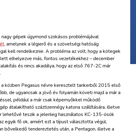
ő nagy gépek úgymond szokásos problémájával
ét,
amelynek a légierő és a szövetségi hatóság
gal kell rendelkeznie. A probléma az volt, hogy a kötegek
e lett elhelyezve más, fontos vezetékekhez – december
 átalakítás és nincs akadálya, hogy az első 767-2C már
.
 a közben Pegasus névre keresztelt tankerből 2015 első
sőbb, de ugyancsak a jövő év folyamán követi majd a már a
zéssel, például a már csak képernyőkkel működő
gép átalakítható száztizennégy katona szállítására, illetve
or lehetővé teszik a jelenleg használatos KC-135-ösök
z egyik fő ok, amiért ezt a típust választotta végül,
ban bővelkedő tendereztetés után, a Pentagon, illetve a