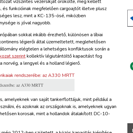
zat vízszintes vezérsíkját örökölte, meg kellett
s, és funkcióinak megfelelően cargoajtót illetve plusz
tséges lesz, mint a KC-135-ösé, miközben
yisége is jóval nagyobb.
rópában sokkal inkább érezhető, különösen a líbiai
kontinens légierői által üzemeltetett, meglehetősen
állomány elégtelen a lehetséges konfliktusok során a
kozat szerint
kollektív légiutántöltő kapacitást fog
 a norvég, a lengyel és a holland légierő.
rendszerébe: az A330 MRTT
s, amelyeknek van saját tankerflottájuk, mint például a
sználni, és azoknak az országoknak is, amelyeknek ugyan
hetősen korosak, mint a hollandok átalakított DC-10-
 még 2012-ben született, a közös kapacitás kiépítése