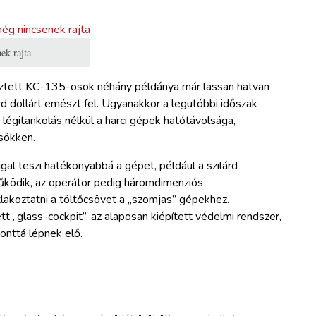
ek rajta
sztett KC-135-ösök néhány példánya már lassan hatvan
d dollárt emészt fel. Ugyanakkor a legutóbbi időszak
 légitankolás nélkül a harci gépek hatótávolsága,
csökken.
al teszi hatékonyabbá a gépet, például a szilárd
működik, az operátor pedig háromdimenziós
lakoztatni a töltőcsövet a „szomjas” gépekhez.
 „glass-cockpit”, az alaposan kiépített védelmi rendszer,
onttá lépnek elő.