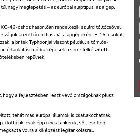
úl nagy meglepetés – az európai alaptípus: az a gép,
.
 KC-46-oshoz hasonlóan rendelkezik szilárd töltőcsővel
 országok közül három használ alapgépeként F-16-osokat,
zzák, a britek Typhoonjai viszont például a tömlős-
onló tankolási módra képesek az erre felkészített
kötelékében repülnek.
t, hogy a fejlesztésben részt vevő országoknak plusz
ott, tehát más európai államok is csatlakozhatnak,
-flottájuk, csak épp nincs tankerük, sőt, esetleg
egkapta volna a kiképzést légitankolásra...