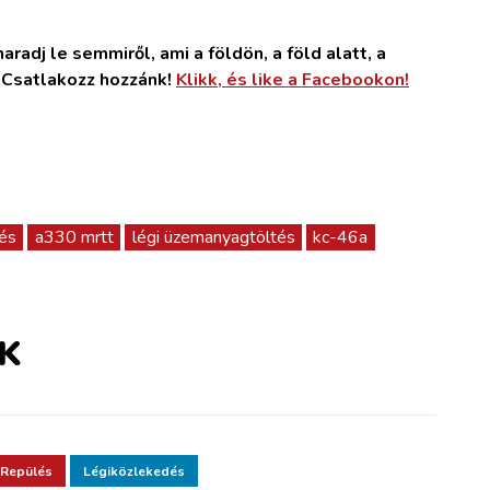
radj le semmiről, ami a földön, a föld alatt, a
. Csatlakozz hozzánk!
Klikk, és like a Facebookon!
lés
a330 mrtt
légi üzemanyagtöltés
kc-46a
K
Repülés
Légiközlekedés