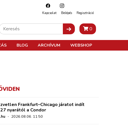
Kapcsolat
Belépés
Regisztráció
0
ZÁS
BLOG
ARCHÍVUM
WEBSHOP
ÖVIDEN
zvetlen Frankfurt–Chicago járatot indít
27 nyarától a Condor
.hu
·
2026.08.06. 11:50