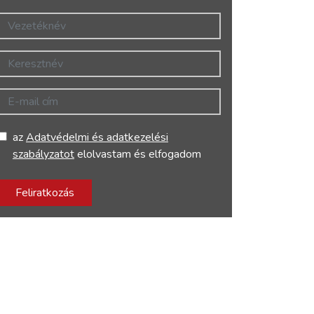
Vezetéknév
Keresztnév
E-mail cím
az
Adatvédelmi és adatkezelési
szabályzatot
elolvastam és elfogadom
Feliratkozás