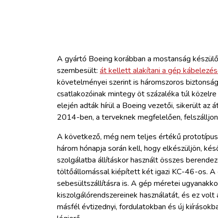
A gyártó Boeing korábban a mostanság készül
szembesült:
át kellett alakítani a gép kábelezés
követelményei szerint is háromszoros biztonság
csatlakozóinak mintegy öt százaléka túl közelr
elején adták hírül a Boeing vezetői, sikerült az
2014-ben, a terveknek megfelelően, felszálljon
A következő, még nem teljes értékű prototípus
három hónapja során kell, hogy elkészüljön, ké
szolgálatba állításkor használt összes berende
töltőállomással kiépített két igazi KC-46-os. A 
sebesültszállításra is. A gép méretei ugyanakk
kiszolgálórendszereinek használatát, és ez volt a
másfél évtizednyi, fordulatokban és új kiírások