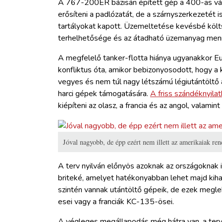
A 767-200ER bázisán épített gép a 400-as válto
erősíteni a padlózatát, de a szárnyszerkezetét i
tartályokat kapott. Üzemeltetése kevésbé köl
terhelhetősége és az átadható üzemanyag menn
A megfelelő tanker-flotta hiánya ugyanakkor Eu
konfliktus óta, amikor bebizonyosodott, hogy a 
vegyes és nem túl nagy létszámú légiutántöltő 
harci gépek támogatására.
A friss szándéknyilat
kiépíteni az olasz, a francia és az angol, valamint
Jóval nagyobb, de épp ezért nem illett az amerikaiak 
A terv nyilván előnyös azoknak az országoknak i
briteké, amelyet hatékonyabban lehet majd kiha
szintén vannak utántöltő gépeik, de ezek megle
esei vagy a franciák KC-135-ösei.
A végleges megállapodás még hátra van, a terv