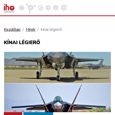
Kezdőlap
Hírek
kínai légierő
VASÚT
KÍNAI LÉGIERŐ
Kosár megtekintése
KÖZÚT
REPÜLÉS
KÖZLEKEDÉSFEJLESZTÉS
ELLÁTÁSI LÁNC