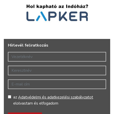
Hírlevél feliratkozás
Vezetéknév
Keresztnév
E-mail cím
az
Adatvédelmi és adatkezelési szabályzatot
elolvastam és elfogadom