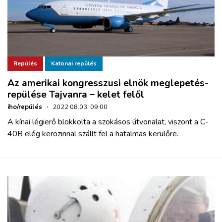
Repülés
Katonai repülés
Az amerikai kongresszusi elnök meglepetés-
repülése Tajvanra – kelet felől
iho/repülés
·
2022.08.03. 09:00
A kínai légierő blokkolta a szokásos útvonalat, viszont a C-
40B elég kerozinnal szállt fel a hatalmas kerülőre.