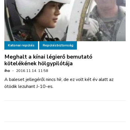
Katonai repülés
Repülésbiztonság
Meghalt a kínai légierő bemutató
kötelékének hölgypilótája
iho
·
2016.11.14. 11:58
A baleset jellegéről nincs hír, de ez volt két év alatt az
ötödik lezuhant J-10-es.