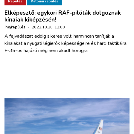
ZÖLDÚT
Repülés
Katonai repülés
Elképesztő: egykori RAF-pilóták dolgoznak
kínaiak kiképzésén!
HAJÓZÁS
iho/repülés
·
2022.10.20. 12:00
A fejvadászat eddig sikeres volt, harmincan tanítják a
BLOG
kínaiakat a nyugati légierők képességeire és harci taktikáira.
F-35-ös hajózó még nem akadt horogra.
ARCHÍVUM
WEBSHOP
BELÉPÉS
REGISZTRÁCIÓ