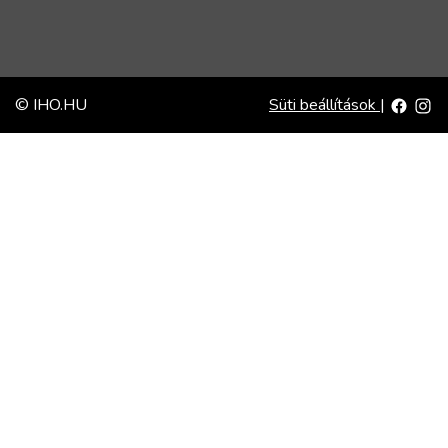
© IHO.HU
Süti beállítások
|