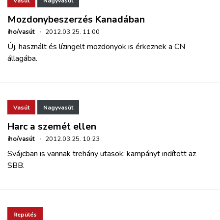
Vasút
Nagyvasút
Mozdonybeszerzés Kanadában
iho/vasút
·
2012.03.25. 11:00
Új, használt és lízingelt mozdonyok is érkeznek a CN
állagába.
Vasút
Nagyvasút
Harc a szemét ellen
iho/vasút
·
2012.03.25. 10:23
Svájcban is vannak trehány utasok: kampányt indított az
SBB.
Repülés