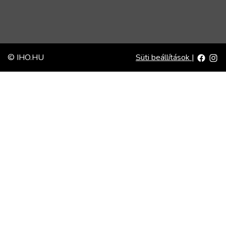
© IHO.HU
Süti beállítások
|