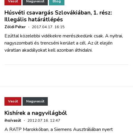
ZÖLDÚT
Vasút
Nagyvasút
Blog
Húsvéti csavargás Szlovákiában, 1. rész:
Illegális határátlépés
HAJÓZÁS
Zöldi Péter
·
2017.04.17. 16:15
Ezúttal közelebbi vidékekre merészkedünk csak. A nyitrai,
BLOG
nagyszombati és trencséni kerület a cél. Az út elején
váratlan akadályokat kell azonban áthidalni.
ARCHÍVUM
WEBSHOP
BELÉPÉS
Vasút
Nagyvasút
REGISZTRÁCIÓ
Kishírek a nagyvilágból
iho/vasút
·
2012.07.16. 12:47
A RATP Marokkóban, a Siemens Ausztráliában nyert