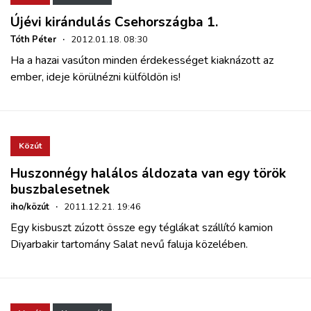
Újévi kirándulás Csehországba 1.
Tóth Péter
·
2012.01.18. 08:30
Ha a hazai vasúton minden érdekességet kiaknázott az
ember, ideje körülnézni külföldön is!
Közút
Huszonnégy halálos áldozata van egy török
buszbalesetnek
iho/közút
·
2011.12.21. 19:46
Egy kisbuszt zúzott össze egy téglákat szállító kamion
Diyarbakir tartomány Salat nevű faluja közelében.