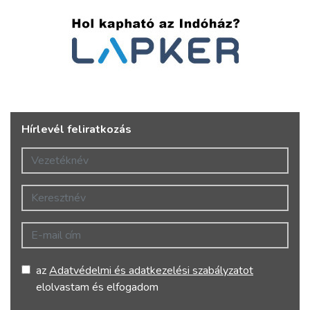
Hírlevél feliratkozás
Vezetéknév
Keresztnév
E-mail cím
az
Adatvédelmi és adatkezelési szabályzatot
elolvastam és elfogadom