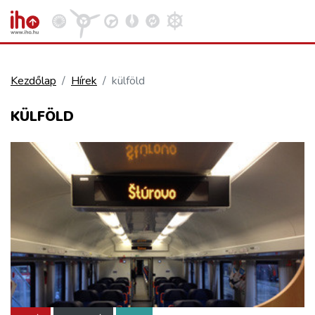
Kezdőlap
Hírek
külföld
VASÚT
KÜLFÖLD
Kosár megtekintése
KÖZÚT
REPÜLÉS
KÖZLEKEDÉSFEJLESZTÉS
ELLÁTÁSI LÁNC