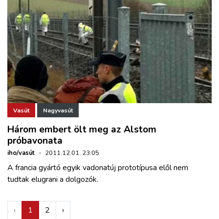
Vasút
Nagyvasút
Három embert ölt meg az Alstom
próbavonata
iho/vasút
·
2011.12.01. 23:05
A francia gyártó egyik vadonatúj prototípusa elől nem
tudtak elugrani a dolgozók.
‹
1
2
›