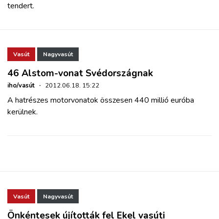
tendert.
Vasút
Nagyvasút
46 Alstom-vonat Svédországnak
iho/vasút
·
2012.06.18. 15:22
A hatrészes motorvonatok összesen 440 millió euróba
kerülnek.
Vasút
Nagyvasút
Önkéntesek újították fel Ekel vasúti