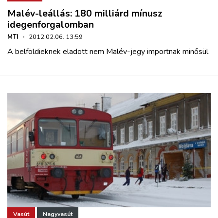
Malév-leállás: 180 milliárd mínusz
idegenforgalomban
MTI
·
2012.02.06. 13:59
A belföldieknek eladott nem Malév-jegy importnak minősül.
Vasút
Nagyvasút