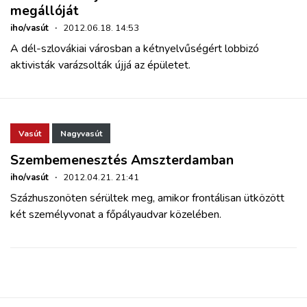
megállóját
iho/vasút
·
2012.06.18. 14:53
A dél-szlovákiai városban a kétnyelvűségért lobbizó
aktivisták varázsolták újjá az épületet.
Vasút
Nagyvasút
Szembemenesztés Amszterdamban
iho/vasút
·
2012.04.21. 21:41
Százhuszonöten sérültek meg, amikor frontálisan ütközött
két személyvonat a főpályaudvar közelében.