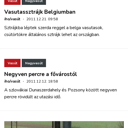
Vasút
Nagyvasút
Vasutassztrájk Belgiumban
iho/vasút
·
2011.12.21. 09:58
Sztrájkba léptek szerda reggel a belga vasutasok,
csütörtökre általános sztrájk lehet az országban.
Vasút
Nagyvasút
Negyven percre a fővárostól
iho/vasút
·
2011.12.12. 18:58
A szlovákiai Dunaszerdahely és Pozsony között negyven
percre rövidült az utazási idő.