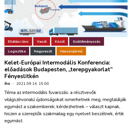
Ellátási lánc
Vasút
Közút
Szállítmányozás
Logisztika
Nagyvasút
Haszonjármű
Kelet-Európai Intermodális Konferencia:
előadások Budapesten, „terepgyakorlat”
Fényeslitkén
iho
·
2021.09.14. 15:00
Téma az intermodális fuvarozás: a résztvevők
világszínvonalú újdonságokat ismerhetnek meg, megtalálják
egymást a szakemberek; kérdezhetnek – választ kapnak,
hiszen a szereplők szakmailag egy nyelvet beszélnek, értik
egymást.