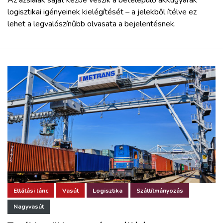
Az ázsiaiak saját kézbe veszik a betelepülő akkugyárak
logisztikai igényeinek kielégítését – a jelekből ítélve ez
lehet a legvalószínűbb olvasata a bejelentésnek.
Ellátási lánc
Vasút
Logisztika
Szállítmányozás
Nagyvasút