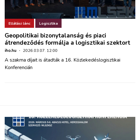
ZÖLDÚT
HAJÓZÁS
Ellátási lánc
Logisztika
Geopolitikai bizonytalanság és piaci
BLOG
átrendeződés formálja a logisztikai szektort
iho.hu
·
2026.03.07. 12:00
ARCHÍVUM
A szakma díjait is átadták a 16. Közlekedéslogisztikai
Konferencián
WEBSHOP
BELÉPÉS
REGISZTRÁCIÓ