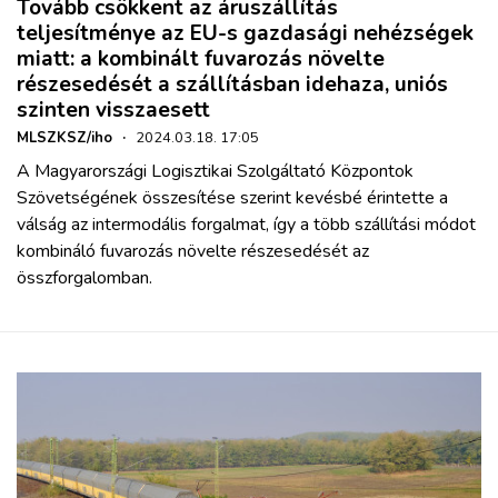
Tovább csökkent az áruszállítás
teljesítménye az EU-s gazdasági nehézségek
miatt: a kombinált fuvarozás növelte
részesedését a szállításban idehaza, uniós
szinten visszaesett
MLSZKSZ/iho
·
2024.03.18. 17:05
A Magyarországi Logisztikai Szolgáltató Központok
Szövetségének összesítése szerint kevésbé érintette a
válság az intermodális forgalmat, így a több szállítási módot
kombináló fuvarozás növelte részesedését az
összforgalomban.