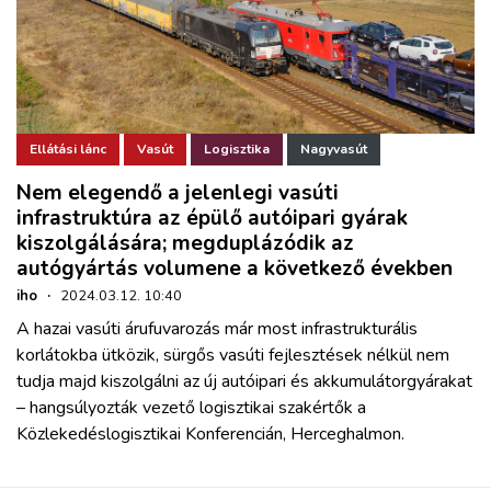
Ellátási lánc
Vasút
Logisztika
Nagyvasút
Nem elegendő a jelenlegi vasúti
infrastruktúra az épülő autóipari gyárak
kiszolgálására; megduplázódik az
autógyártás volumene a következő években
iho
·
2024.03.12. 10:40
A hazai vasúti árufuvarozás már most infrastrukturális
korlátokba ütközik, sürgős vasúti fejlesztések nélkül nem
tudja majd kiszolgálni az új autóipari és akkumulátorgyárakat
– hangsúlyozták vezető logisztikai szakértők a
Közlekedéslogisztikai Konferencián, Herceghalmon.