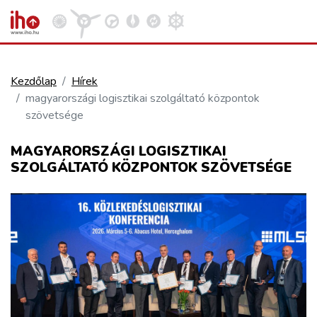
Kezdőlap
Hírek
magyarországi logisztikai szolgáltató központok
VASÚT
szövetsége
Kosár megtekintése
MAGYARORSZÁGI LOGISZTIKAI
KÖZÚT
SZOLGÁLTATÓ KÖZPONTOK SZÖVETSÉGE
REPÜLÉS
KÖZLEKEDÉSFEJLESZTÉS
ELLÁTÁSI LÁNC