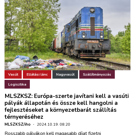
Vasút
Ellátási lánc
Nagyvasút
Szállítmányozás
Logisztika
MLSZKSZ: Európa-szerte javítani kell a vasúti
pályák állapotán és össze kell hangolni a
fejlesztéseket a környezetbarát szállítás
térnyeréséhez
MLSZKSZ/iho
·
2024.10.19. 08:20
Rosszabb pályákon kell magasabb díjat fizetni