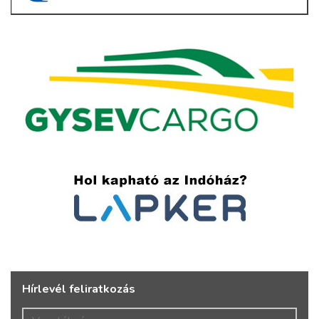
Hírlevél feliratkozás
Vezetéknév