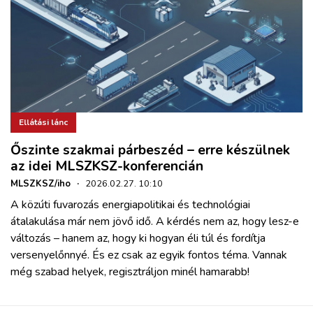
Ellátási lánc
Őszinte szakmai párbeszéd – erre készülnek
az idei MLSZKSZ-konferencián
MLSZKSZ/iho
·
2026.02.27. 10:10
A közúti fuvarozás energiapolitikai és technológiai
átalakulása már nem jövő idő. A kérdés nem az, hogy lesz-e
változás – hanem az, hogy ki hogyan éli túl és fordítja
versenyelőnnyé. És ez csak az egyik fontos téma. Vannak
még szabad helyek, regisztráljon minél hamarabb!