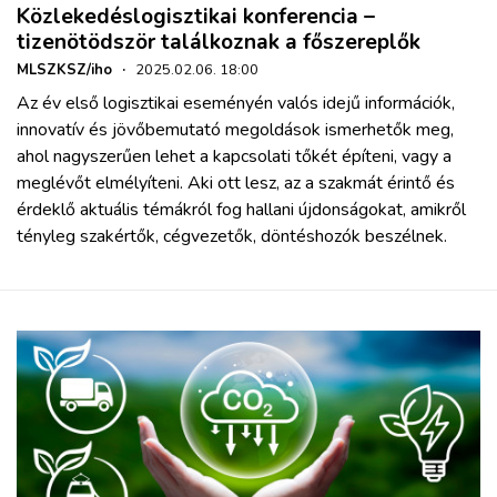
Közlekedéslogisztikai konferencia –
tizenötödször találkoznak a főszereplők
MLSZKSZ/iho
·
2025.02.06. 18:00
Az év első logisztikai eseményén valós idejű információk,
innovatív és jövőbemutató megoldások ismerhetők meg,
ahol nagyszerűen lehet a kapcsolati tőkét építeni, vagy a
meglévőt elmélyíteni. Aki ott lesz, az a szakmát érintő és
érdeklő aktuális témákról fog hallani újdonságokat, amikről
tényleg szakértők, cégvezetők, döntéshozók beszélnek.