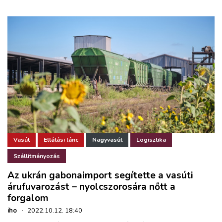
Vasút
Ellátási lánc
Nagyvasút
Logisztika
Szállítmányozás
Az ukrán gabonaimport segítette a vasúti
árufuvarozást – nyolcszorosára nőtt a
forgalom
iho
·
2022.10.12. 18:40