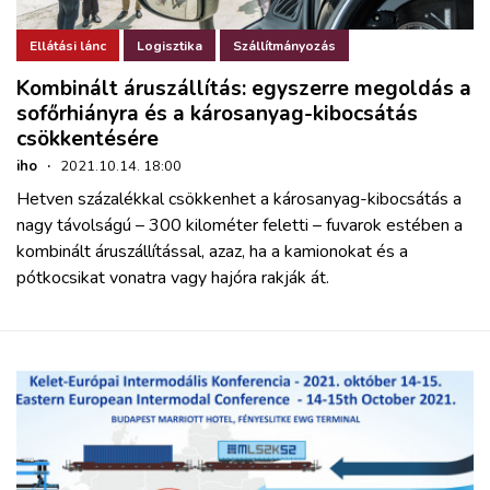
Ellátási lánc
Logisztika
Szállítmányozás
Kombinált áruszállítás: egyszerre megoldás a
sofőrhiányra és a károsanyag-kibocsátás
csökkentésére
iho
·
2021.10.14. 18:00
Hetven százalékkal csökkenhet a károsanyag-kibocsátás a
nagy távolságú – 300 kilométer feletti – fuvarok estében a
kombinált áruszállítással, azaz, ha a kamionokat és a
pótkocsikat vonatra vagy hajóra rakják át.