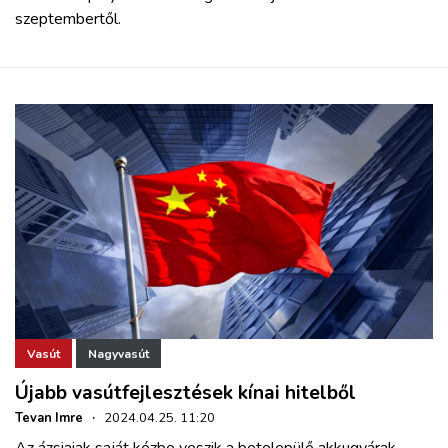
szeptembertől.
Vasút
Nagyvasút
Újabb vasútfejlesztések kínai hitelből
Tevan Imre
·
2024.04.25. 11:20