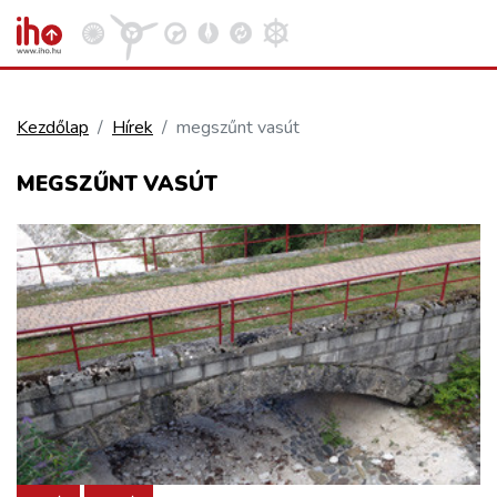
Kezdőlap
Hírek
megszűnt vasút
VASÚT
MEGSZŰNT VASÚT
Kosár megtekintése
KÖZÚT
REPÜLÉS
KÖZLEKEDÉSFEJLESZTÉS
ELLÁTÁSI LÁNC