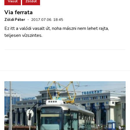
ZÖLDÚT
Vasút
Zöldút
Via ferrata
HAJÓZÁS
Zöldi Péter
·
2017.07.06. 18:45
Ez itt a valódi vasalt út, noha mászni nem lehet rajta,
teljesen vízszintes.
BLOG
ARCHÍVUM
WEBSHOP
BELÉPÉS
REGISZTRÁCIÓ