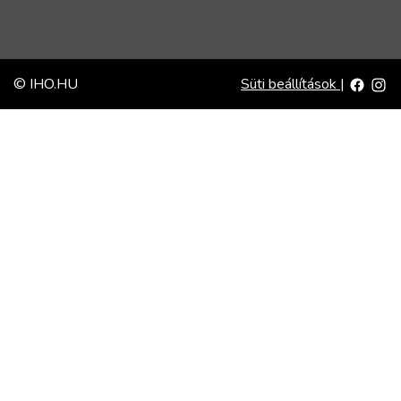
© IHO.HU
Süti beállítások
|