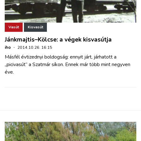
Vasút
Kisvasút
Jánkmajtis–Kölcse: a végek kisvasútja
iho
·
2014.10.26. 16:15
Másfél évtizednyi boldogság: ennyit járt, járhatott a
„picivasút” a Szatmár síkon. Ennek már több mint negyven
éve.