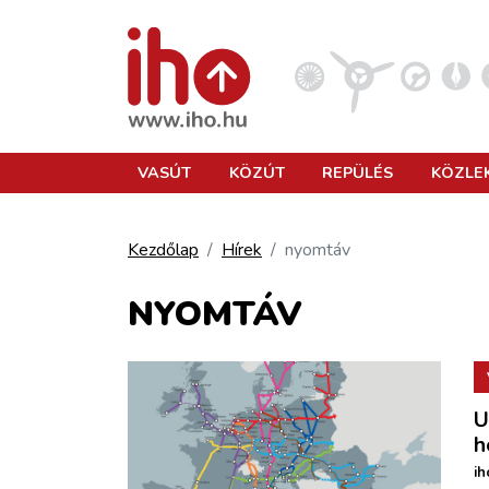
VASÚT
VASÚT
KÖZÚT
REPÜLÉS
KÖZLE
KÖZÚT
Kezdőlap
Hírek
nyomtáv
REPÜLÉS
NYOMTÁV
KÖZLEKEDÉSFEJLESZTÉS
U
ELLÁTÁSI LÁNC
h
ih