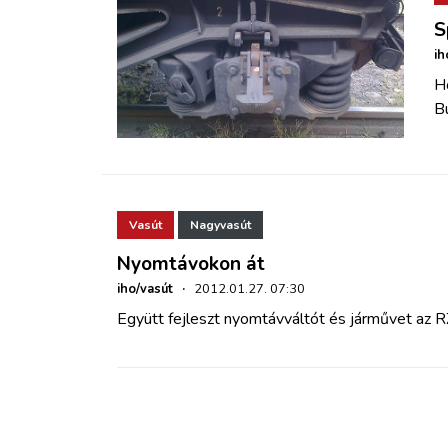
S
ih
H
B
Vasút
Nagyvasút
Nyomtávokon át
iho/vasút
·
2012.01.27. 07:30
Együtt fejleszt nyomtávváltót és járművet az R