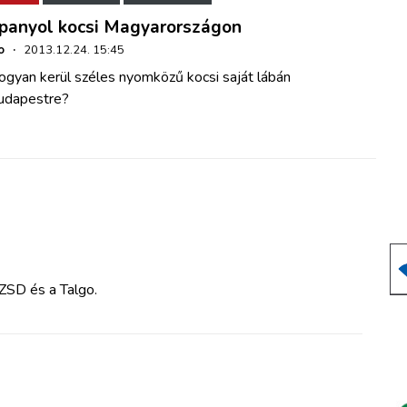
panyol kocsi Magyarországon
o
·
2013.12.24. 15:45
ogyan kerül széles nyomközű kocsi saját lábán
udapestre?
ZSD és a Talgo.