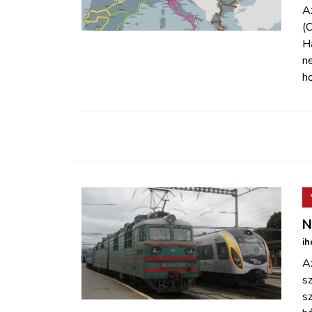
ZÖLDÚT
A
(
H
HAJÓZÁS
n
h
BLOG
ARCHÍVUM
WEBSHOP
BELÉPÉS
N
ih
REGISZTRÁCIÓ
Az
sz
sz