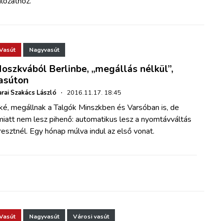
lózathoz.
Vasút
Nagyvasút
oszkvából Berlinbe, „megállás nélkül”,
asúton
rai Szakács László
·
2016.11.17. 18:45
ké, megállnak a Talgók Minszkben és Varsóban is, de
miatt nem lesz pihenő: automatikus lesz a nyomtávváltás
esztnél. Egy hónap múlva indul az első vonat.
Vasút
Nagyvasút
Városi vasút