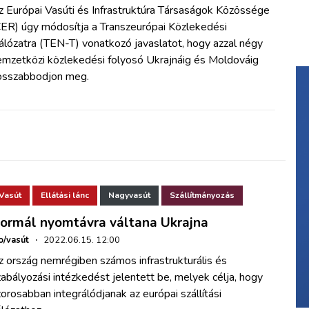
z Európai Vasúti és Infrastruktúra Társaságok Közössége
CER) úgy módosítja a Transzeurópai Közlekedési
álózatra (TEN-T) vonatkozó javaslatot, hogy azzal négy
emzetközi közlekedési folyosó Ukrajnáig és Moldováig
osszabbodjon meg.
Vasút
Ellátási lánc
Nagyvasút
Szállítmányozás
ormál nyomtávra váltana Ukrajna
o/vasút
·
2022.06.15. 12:00
 ország nemrégiben számos infrastrukturális és
abályozási intézkedést jelentett be, melyek célja, hogy
orosabban integrálódjanak az európai szállítási