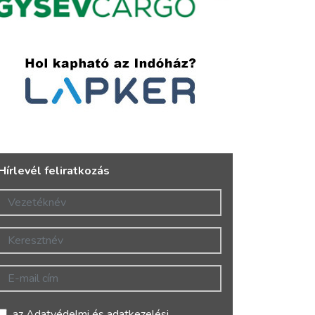
Hírlevél feliratkozás
Vezetéknév
Keresztnév
E-mail cím
az
Adatvédelmi és adatkezelési