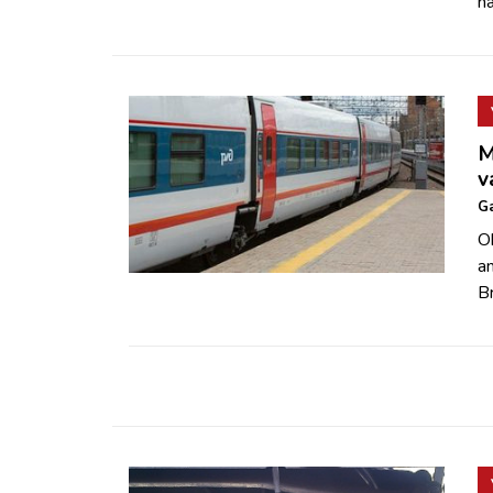
há
M
v
Ga
O
a
Br