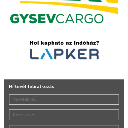
Hírlevél feliratkozás
Vezetéknév
Keresztnév
E-mail cím