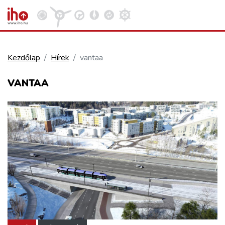
Kezdőlap
Hírek
vantaa
VASÚT
VANTAA
Kosár megtekintése
KÖZÚT
REPÜLÉS
KÖZLEKEDÉSFEJLESZTÉS
ELLÁTÁSI LÁNC