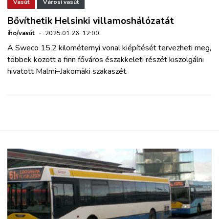
ZÖLDÚT
Vasút
Városi vasút
Bővíthetik Helsinki villamoshálózatát
HAJÓZÁS
iho/vasút
·
2025.01.26. 12:00
A Sweco 15,2 kilométernyi vonal kiépítését tervezheti meg,
többek között a finn főváros északkeleti részét kiszolgálni
BLOG
hivatott Malmi–Jakomäki szakaszét.
ARCHÍVUM
WEBSHOP
BELÉPÉS
REGISZTRÁCIÓ