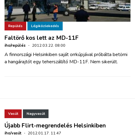
Repülés
Légiközlekedés
Faltörő kos lett az MD-11F
iho/repülés
·
2012.03.22. 08:00
A finnországi Helsinkiben saját orrkúpjával próbálta betörni
a hangárajtót egy teherszállító MD-11F. Nem sikerült.
Vasút
Nagyvasút
Újabb Flirt-megrendelés Helsinkiben
iho/vasút
·
2012.01.17. 11:47