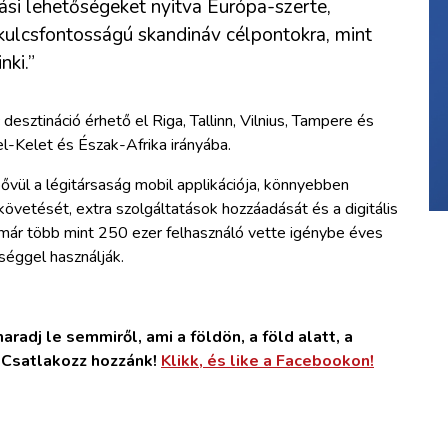
zási lehetőségeket nyitva Európa-szerte,
 kulcsfontosságú skandináv célpontokra, mint
ki.”
 desztináció érhető el Riga, Tallinn, Vilnius, Tampere és
el-Kelet és Észak-Afrika irányába.
ővül a légitársaság mobil applikációja, könnyebben
övetését, extra szolgáltatások hozzáadását és a digitális
t már több mint 250 ezer felhasználó vette igénybe éves
séggel használják.
radj le semmiről, ami a földön, a föld alatt, a
. Csatlakozz hozzánk!
Klikk, és like a Facebookon!