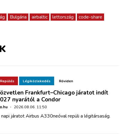
ság
Bulgária
airbaltic
lettország
code-share
K
Repülés
Légiközlekedés
Röviden
özvetlen Frankfurt–Chicago járatot indít
027 nyarától a Condor
ho.hu
·
2026.08.06. 11:50
 napi járatot Airbus A330neóval repüli a légitársaság.