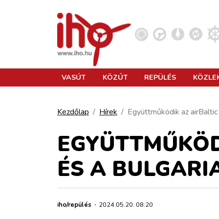
VASÚT
VASÚT
KÖZÚT
REPÜLÉS
KÖZLE
KÖZÚT
Kezdőlap
Hírek
Együttműködik az airBaltic 
REPÜLÉS
EGYÜTTMŰKÖDI
ÉS A BULGARI
KÖZLEKEDÉSFEJLESZTÉS
ELLÁTÁSI LÁNC
iho/repülés
·
2024.05.20. 08:20