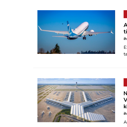
A
t
i
E
t
N
V
k
i
A