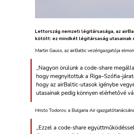
Lettország nemzeti légitársasága, az airBa
kötött: ez mindkét légitársaság utasainak
Martin Gauss, az airBaltic vezérigazgatója elmon
„Nagyon örülünk a code-share megállap
hogy megnyitottuk a Riga–Szófia-járat
hogy az airBaltic-utasok igénybe vegyék
utasainak pedig könnyen elérhetővé vált
Hristo Todorov, a Bulgaria Air igazgatótanácsán
„Ezzel a code-share együttműködéssel