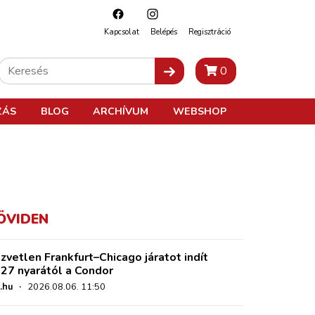
Kapcsolat
Belépés
Regisztráció
0
ZÁS
BLOG
ARCHÍVUM
WEBSHOP
ÖVIDEN
zvetlen Frankfurt–Chicago járatot indít
27 nyarától a Condor
.hu
·
2026.08.06. 11:50