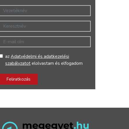
Vezetéknév
Keresztnév
E-mail cím
az
Adatvédelmi és adatkezelési
szabályzatot
elolvastam és elfogadom
Feliratkozás