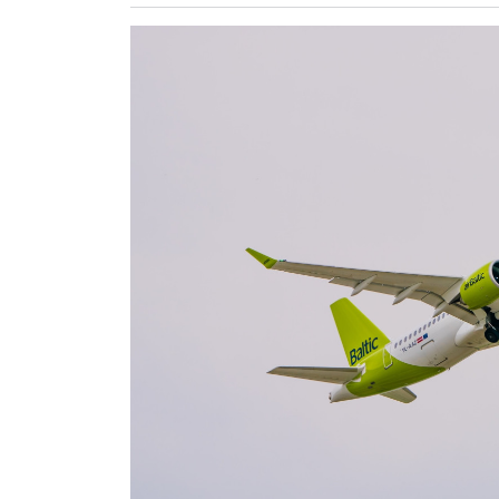
ZÖLDÚT
HAJÓZÁS
BLOG
ARCHÍVUM
WEBSHOP
BELÉPÉS
REGISZTRÁCIÓ