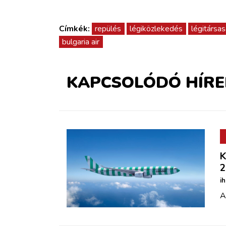
Címkék:
repülés
légiközlekedés
légitársa
bulgaria air
KAPCSOLÓDÓ HÍRE
K
2
i
A