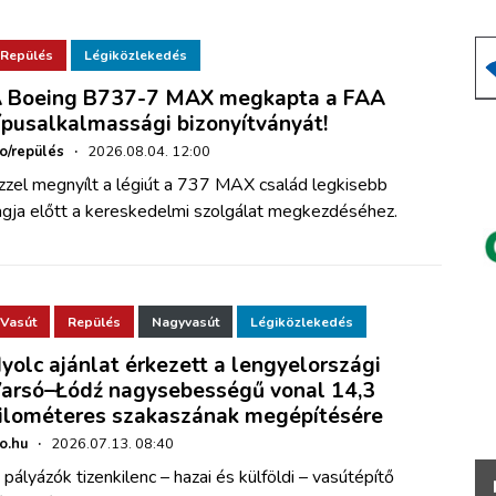
Repülés
Légiközlekedés
 Boeing B737-7 MAX megkapta a FAA
ípusalkalmassági bizonyítványát!
ho/repülés
·
2026.08.04. 12:00
zzel megnyílt a légiút a 737 MAX család legkisebb
agja előtt a kereskedelmi szolgálat megkezdéséhez.
Vasút
Repülés
Nagyvasút
Légiközlekedés
yolc ajánlat érkezett a lengyelországi
arsó–Łódź nagysebességű vonal 14,3
ilométeres szakaszának megépítésére
ho.hu
·
2026.07.13. 08:40
 pályázók tizenkilenc – hazai és külföldi – vasútépítő