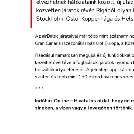
élvezhetnek hálózataink között, új uta
közvetlen járatok révén Rigából olyan
Stockholm, Oslo, Koppenhága és Helsin
Az airBaltic járataival már több mint százharminc
Gran Canaria (szezonális) bázisról Európa, a Köz
Ráadásul hamarosan megújul és új funkciókkal b
kezelhetővé téve a foglalások, járatok nyomon k
beszállókártya elérését. A jelenlegi applikáció
szinten és több mint 150 ezren havi rendszeres
* * *
Indóház Online – Hivatalos oldal: hogy ne ma
síneken, a vízen vagy a levegőben történik