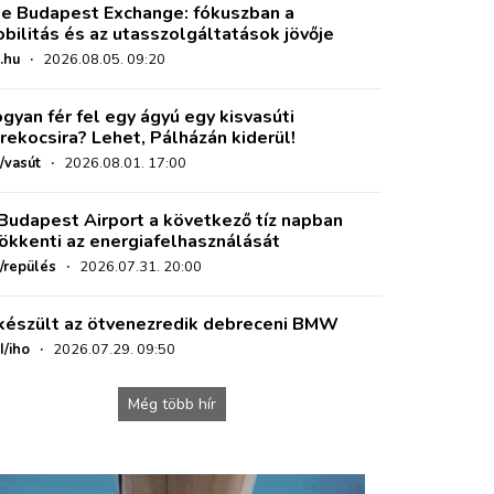
e Budapest Exchange: fókuszban a
bilitás és az utasszolgáltatások jövője
.hu
·
2026.08.05. 09:20
gyan fér fel egy ágyú egy kisvasúti
rekocsira? Lehet, Pálházán kiderül!
/vasút
·
2026.08.01. 17:00
Budapest Airport a következő tíz napban
ökkenti az energiafelhasználását
o/repülés
·
2026.07.31. 20:00
készült az ötvenezredik debreceni BMW
I/iho
·
2026.07.29. 09:50
Még több hír