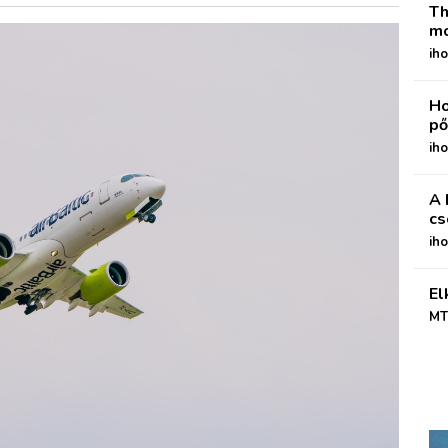
Th
mo
iho
Ho
pő
iho
A 
cs
ih
El
MT