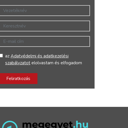
Vezetéknév
Keresztnév
E-mail cím
az
Adatvédelmi és adatkezelési
szabályzatot
elolvastam és elfogadom
Feliratkozás