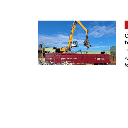
Ö
t
i
A
f