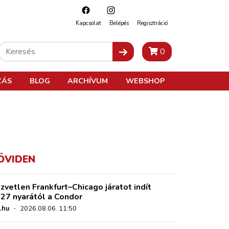
Kapcsolat
Belépés
Regisztráció
0
ZÁS
BLOG
ARCHÍVUM
WEBSHOP
ÖVIDEN
zvetlen Frankfurt–Chicago járatot indít
27 nyarától a Condor
.hu
·
2026.08.06. 11:50