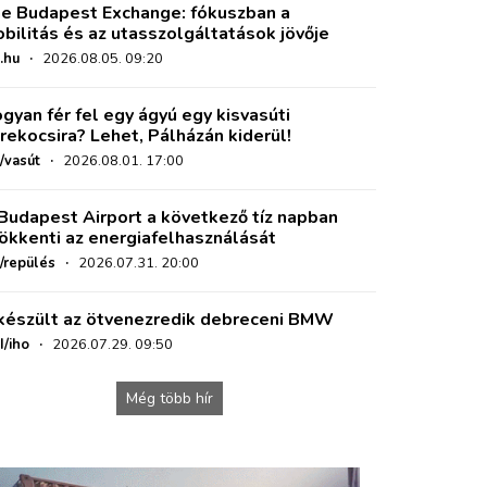
e Budapest Exchange: fókuszban a
bilitás és az utasszolgáltatások jövője
.hu
·
2026.08.05. 09:20
gyan fér fel egy ágyú egy kisvasúti
rekocsira? Lehet, Pálházán kiderül!
/vasút
·
2026.08.01. 17:00
Budapest Airport a következő tíz napban
ökkenti az energiafelhasználását
o/repülés
·
2026.07.31. 20:00
készült az ötvenezredik debreceni BMW
I/iho
·
2026.07.29. 09:50
Még több hír