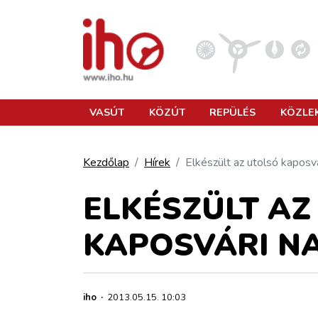
VASÚT
VASÚT
KÖZÚT
REPÜLÉS
KÖZLE
KÖZÚT
Kezdőlap
Hírek
Elkészült az utolsó kapos
REPÜLÉS
ELKÉSZÜLT AZ
KAPOSVÁRI NA
KÖZLEKEDÉSFEJLESZTÉS
ELLÁTÁSI LÁNC
iho
·
2013.05.15. 10:03