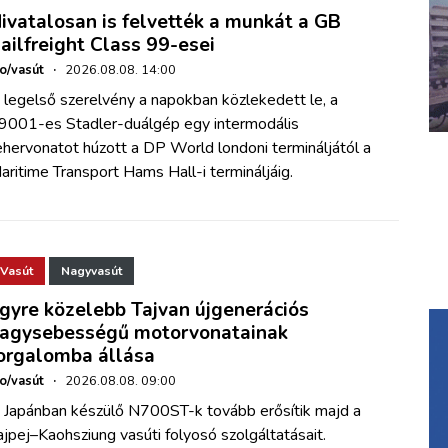
ivatalosan is felvették a munkát a GB
ailfreight Class 99-esei
ho/vasút
·
2026.08.08. 14:00
 legelső szerelvény a napokban közlekedett le, a
9001-es Stadler-duálgép egy intermodális
ehervonatot húzott a DP World londoni termináljától a
aritime Transport Hams Hall-i termináljáig.
Vasút
Nagyvasút
gyre közelebb Tajvan újgenerációs
agysebességű motorvonatainak
orgalomba állása
ho/vasút
·
2026.08.08. 09:00
 Japánban készülő N700ST-k tovább erősítik majd a
ajpej–Kaohsziung vasúti folyosó szolgáltatásait.