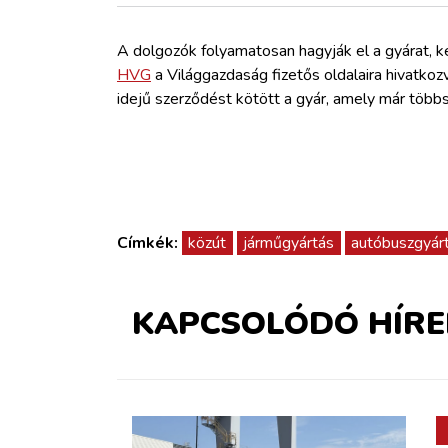
ZÖLDÚT
A dolgozók folyamatosan hagyják el a gyárat, ké
HAJÓZÁS
HVG
a Világgazdaság fizetős oldalaira hivatkoz
idejű szerződést kötött a gyár, amely már többs
BLOG
ARCHÍVUM
Címkék:
közút
járműgyártás
autóbuszgyár
WEBSHOP
BELÉPÉS
KAPCSOLÓDÓ HÍRE
REGISZTRÁCIÓ