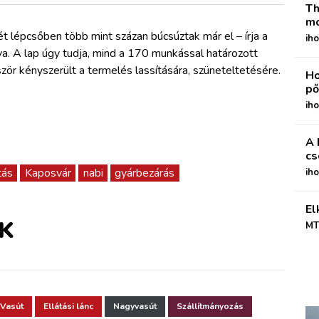
Th
mo
t lépcsőben több mint százan búcsúztak már el – írja a
iho
va. A lap úgy tudja, mind a 170 munkással határozott
zör kényszerült a termelés lassítására, szüneteltetésére.
Ho
pő
iho
A 
cs
tás
Kaposvár
nabi
gyárbezárás
ih
El
K
MT
Vasút
Ellátási lánc
Nagyvasút
Szállítmányozás