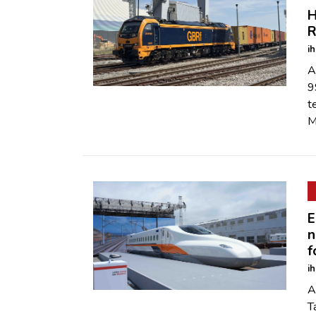
H
R
i
A
9
t
M
E
n
f
i
A
T