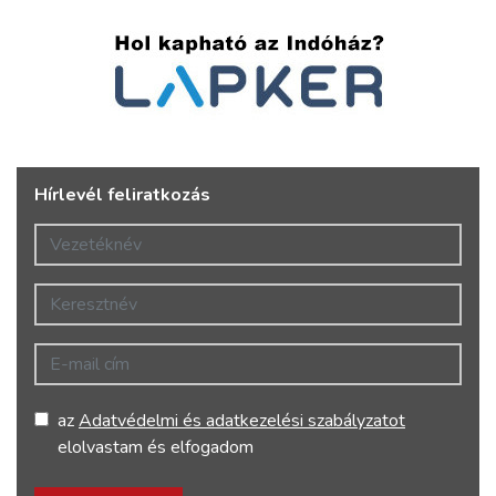
Hírlevél feliratkozás
Vezetéknév
Keresztnév
E-mail cím
az
Adatvédelmi és adatkezelési szabályzatot
elolvastam és elfogadom