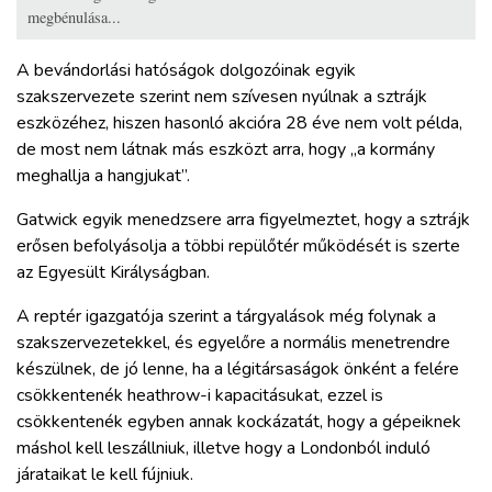
megbénulása...
A bevándorlási hatóságok dolgozóinak egyik
szakszervezete szerint nem szívesen nyúlnak a sztrájk
eszközéhez, hiszen hasonló akcióra 28 éve nem volt példa,
de most nem látnak más eszközt arra, hogy „a kormány
meghallja a hangjukat”.
Gatwick egyik menedzsere arra figyelmeztet, hogy a sztrájk
erősen befolyásolja a többi repülőtér működését is szerte
az Egyesült Királyságban.
A reptér igazgatója szerint a tárgyalások még folynak a
szakszervezetekkel, és egyelőre a normális menetrendre
készülnek, de jó lenne, ha a légitársaságok önként a felére
csökkentenék heathrow-i kapacitásukat, ezzel is
csökkentenék egyben annak kockázatát, hogy a gépeiknek
máshol kell leszállniuk, illetve hogy a Londonból induló
járataikat le kell fújniuk.