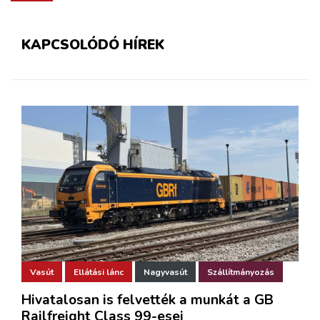
KAPCSOLÓDÓ HÍREK
Vasút
Ellátási lánc
Nagyvasút
Szállítmányozás
Hivatalosan is felvették a munkát a GB
Railfreight Class 99-esei