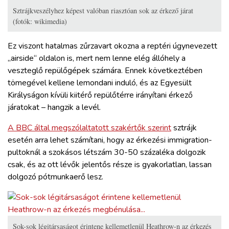
Sztrájkveszélyhez képest valóban riasztóan sok az érkező járat
(fotók: wikimedia)
Ez viszont hatalmas zűrzavart okozna a reptéri úgynevezett
„airside“ oldalon is, mert nem lenne elég állóhely a
veszteglő repülőgépek számára. Ennek következtében
tömegével kellene lemondani induló, és az Egyesült
Királyságon kívüli kiitérő repülőtérre irányítani érkező
járatokat – hangzik a levél.
A BBC által megszólaltatott szakértők szerint
sztrájk
esetén arra lehet számítani, hogy az érkezési immigration-
pultoknál a szokásos létszám 30-50 százaléka dolgozik
csak, és az ott lévők jelentős része is gyakorlatlan, lassan
dolgozó pótmunkaerő lesz.
Sok-sok légitársaságot érintene kellemetlenül Heathrow-n az érkezés