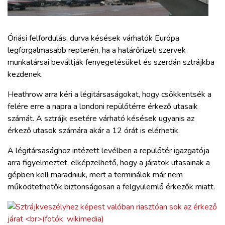
ZÖLDÚT
HAJÓZÁS
Óriási felfordulás, durva késések várhatók Európa
legforgalmasabb repterén, ha a határőrizeti szervek
munkatársai beváltják fenyegetésüket és szerdán sztrájkba
BLOG
kezdenek.
ARCHÍVUM
Heathrow arra kéri a légitársaságokat, hogy csökkentsék a
felére erre a napra a londoni repülőtérre érkező utasaik
számát. A sztrájk esetére várható késések ugyanis az
WEBSHOP
érkező utasok számára akár a 12 órát is elérhetik.
A légitársasághoz intézett levélben a repülőtér igazgatója
BELÉPÉS
arra figyelmeztet, elképzelhető, hogy a járatok utasainak a
gépben kell maradniuk, mert a terminálok már nem
REGISZTRÁCIÓ
működtethetők biztonságosan a felgyülemlő érkezők miatt.