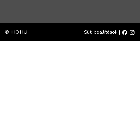
© IHO.HU
Süti beállítások
|