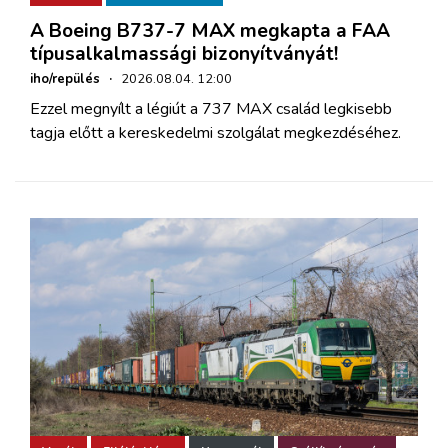
A Boeing B737-7 MAX megkapta a FAA
típusalkalmassági bizonyítványát!
iho/repülés
·
2026.08.04. 12:00
Ezzel megnyílt a légiút a 737 MAX család legkisebb
tagja előtt a kereskedelmi szolgálat megkezdéséhez.