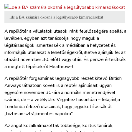
...de a BA számára okozná a legsúlyosabb kimaradásokat
A repülőtér a vállalatok utasok iránti felelősségére apellál a
levélben, egyben azt tanácsolja, hogy maguk a
légitársaságok ismertessék a médiában a helyzetet és
informálják utasaikat a lehetőségekről, illetve ajánlják fel az
utazást november 30. előtt vagy után. És persze értesítsék
a megtett lépésekről Heathrow-t.
A repülőtér forgalmának legnagyobb részét kitevő British
Airways láthatóan követi is a reptér ajánlásait, ugyan
egyelőre november 30-ára a normális menetrendjével
számol, de – a vetélytárs Virginhez hasonlóan – felajánlja
Londonba érkező utasainak, hogy jegyüket írassák át
„biztosan sztrájkmentes napokra”.
Az angol közalkalmazottak többsége, köztük tanárok,