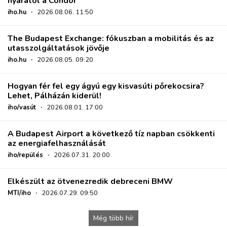
nyarától a Condor
iho.hu
·
2026.08.06. 11:50
The Budapest Exchange: fókuszban a mobilitás és az
utasszolgáltatások jövője
iho.hu
·
2026.08.05. 09:20
Hogyan fér fel egy ágyú egy kisvasúti pőrekocsira?
Lehet, Pálházán kiderül!
iho/vasút
·
2026.08.01. 17:00
A Budapest Airport a következő tíz napban csökkenti
az energiafelhasználását
iho/repülés
·
2026.07.31. 20:00
Elkészült az ötvenezredik debreceni BMW
MTI/iho
·
2026.07.29. 09:50
Még több hír