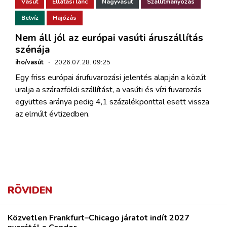
Vasút
Ellátási lánc
Nagyvasút
Szállítmányozás
Belvíz
Hajózás
Nem áll jól az európai vasúti áruszállítás
szénája
iho/vasút
·
2026.07.28. 09:25
Egy friss európai árufuvarozási jelentés alapján a közút
uralja a szárazföldi szállítást, a vasúti és vízi fuvarozás
együttes aránya pedig 4,1 százalékponttal esett vissza
az elmúlt évtizedben.
RÖVIDEN
Közvetlen Frankfurt–Chicago járatot indít 2027