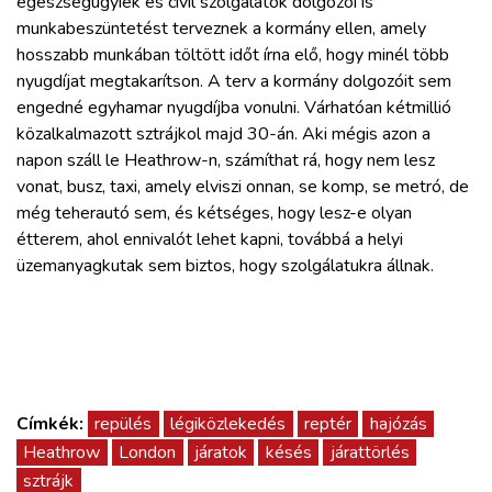
egészségügyiek és civil szolgálatok dolgozói is
munkabeszüntetést terveznek a kormány ellen, amely
hosszabb munkában töltött időt írna elő, hogy minél több
nyugdíjat megtakarítson. A terv a kormány dolgozóit sem
engedné egyhamar nyugdíjba vonulni. Várhatóan kétmillió
közalkalmazott sztrájkol majd 30-án. Aki mégis azon a
napon száll le Heathrow-n, számíthat rá, hogy nem lesz
vonat, busz, taxi, amely elviszi onnan, se komp, se metró, de
még teherautó sem, és kétséges, hogy lesz-e olyan
étterem, ahol ennivalót lehet kapni, továbbá a helyi
üzemanyagkutak sem biztos, hogy szolgálatukra állnak.
Címkék:
repülés
légiközlekedés
reptér
hajózás
Heathrow
London
járatok
késés
járattörlés
sztrájk