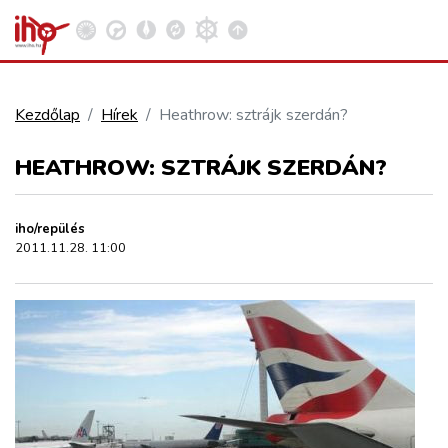
Kezdőlap
Hírek
Heathrow: sztrájk szerdán?
VASÚT
HEATHROW: SZTRÁJK SZERDÁN?
Kosár megtekintése
KÖZÚT
iho/repülés
2011.11.28. 11:00
REPÜLÉS
KÖZLEKEDÉSFEJLESZTÉS
ELLÁTÁSI LÁNC