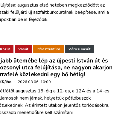
elújítása: augusztus első hetében megkezdődött az
szaki felüljáró új aszfaltburkolatának beépítése, ami a
apokban be is fejeződik.
Közút
Vasút
Infrastruktúra
Városi vasút
jabb ütemébe lép az újpesti István út és
ozsonyi utca felújítása, ne nagyon akarjon
rrafelé közlekedni egy bő hétig!
KK/iho
·
2026.08.06. 10:00
étfőtől augusztus 19-éig a 12-es, a 12A és a 14-es
illamosok nem járnak, helyettük pótlóbuszok
özlekednek. Az érintett utakon jelentős torlódásokra,
osszabb menetidőkre kell számítani.