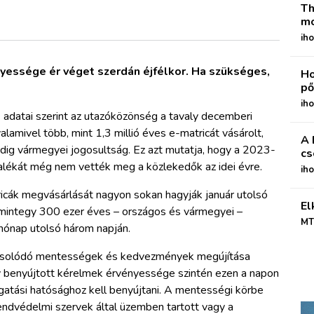
Th
mo
iho
nyessége ér véget szerdán éjfélkor. Ha szükséges,
Ho
pő
iho
) adatai szerint az utazóközönség a tavaly decemberi
lamivel több, mint 1,3 millió éves e-matricát vásárolt,
A 
dig vármegyei jogosultság. Ez azt mutatja, hogy a 2023-
cs
alékát még nem vették meg a közlekedők az idei évre.
ih
ricák megvásárlását nagyon sokan hagyják január utolsó
El
mintegy 300 ezer éves – országos és vármegyei –
MT
 hónap utolsó három napján.
kapcsolódó mentességek és kedvezmények megújítása
ly benyújtott kérelmek érvényessége szintén ezen a napon
zgatási hatósághoz kell benyújtani. A mentességi körbe
rendvédelmi szervek által üzemben tartott vagy a