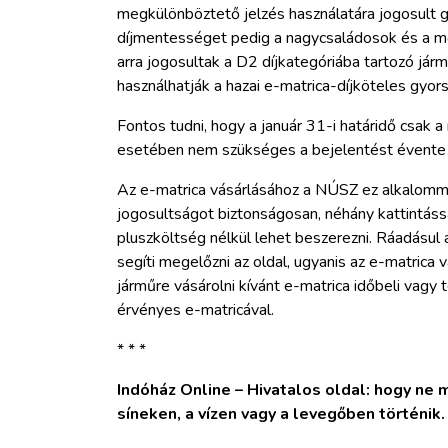
megkülönböztető jelzés használatára jogosult 
díjmentességet pedig a nagycsaládosok és a m
arra jogosultak a D2 díjkategóriába tartozó jár
használhatják a hazai e-matrica-díjköteles gyors
Fontos tudni, hogy a január 31-i határidő csak 
esetében nem szükséges a bejelentést évente 
Az e-matrica vásárlásához a NÚSZ ez alkalomma
jogosultságot biztonságosan, néhány kattintássa
pluszköltség nélkül lehet beszerezni. Ráadásul a
segíti megelőzni az oldal, ugyanis az e-matrica v
járműre vásárolni kívánt e-matrica időbeli vagy 
érvényes e-matricával.
* * *
Indóház Online – Hivatalos oldal: hogy ne ma
síneken, a vízen vagy a levegőben történik