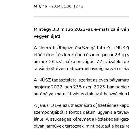
ZÖLDÚT
MTI/iho
·
2024.01.30. 12:42
HAJÓZÁS
Mintegy 3,3 millió 2023-as e-matrica érvé
BLOG
vegyen újat!
A Nemzeti Útdíjfizetési Szolgáltató Zrt. (NÚSZ
ARCHÍVUM
előértékesítés keretében és idén január 28-ig va
aminek 28 százaléka országos, 72 százaléka pe
ra vásárolt évesmatrica-mennyiség hatvan száz
WEBSHOP
A NÚSZ tapasztalatai szerint az éves pályamat
napjaira: 2022-ben 235 ezer, 2023-ban pedig 
BELÉPÉS
autópálya-matricát vásároltak az úthasználók a
REGISZTRÁCIÓ
A január 31-e az úthasználati díjfizetéshez 
szempontjából is fontos dátum, ugyanis a tava
jár le. A szükséges kérelmet a közlekedési iga
olyan járművek tartoznak, mint például a hazai 