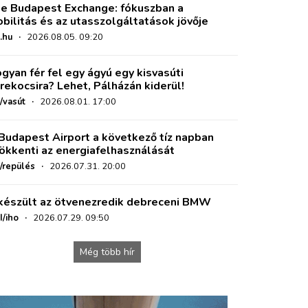
e Budapest Exchange: fókuszban a
bilitás és az utasszolgáltatások jövője
.hu
·
2026.08.05. 09:20
gyan fér fel egy ágyú egy kisvasúti
rekocsira? Lehet, Pálházán kiderül!
/vasút
·
2026.08.01. 17:00
Budapest Airport a következő tíz napban
ökkenti az energiafelhasználását
o/repülés
·
2026.07.31. 20:00
készült az ötvenezredik debreceni BMW
I/iho
·
2026.07.29. 09:50
Még több hír