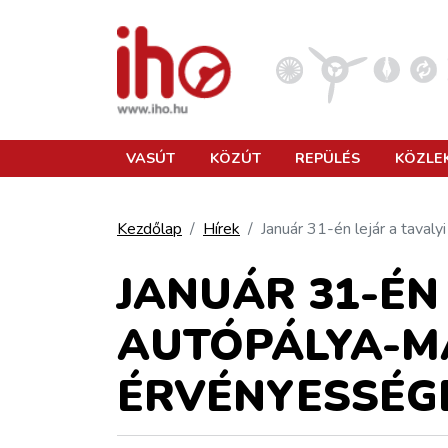
VASÚT
VASÚT
KÖZÚT
REPÜLÉS
KÖZLE
KÖZÚT
Kezdőlap
Hírek
Január 31-én lejár a taval
REPÜLÉS
JANUÁR 31-ÉN 
AUTÓPÁLYA-M
KÖZLEKEDÉSFEJLESZTÉS
ÉRVÉNYESSÉG
ELLÁTÁSI LÁNC