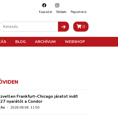
Kapcsolat
Belépés
Regisztráció
0
ZÁS
BLOG
ARCHÍVUM
WEBSHOP
ÖVIDEN
zvetlen Frankfurt–Chicago járatot indít
27 nyarától a Condor
.hu
·
2026.08.06. 11:50