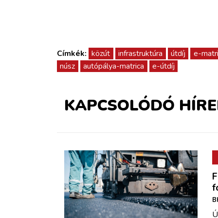
Címkék:
közút
infrastruktúra
útdíj
e-matr
núsz
autópálya-matrica
e-útdíj
KAPCSOLÓDÓ HÍRE
F
f
B
Ú