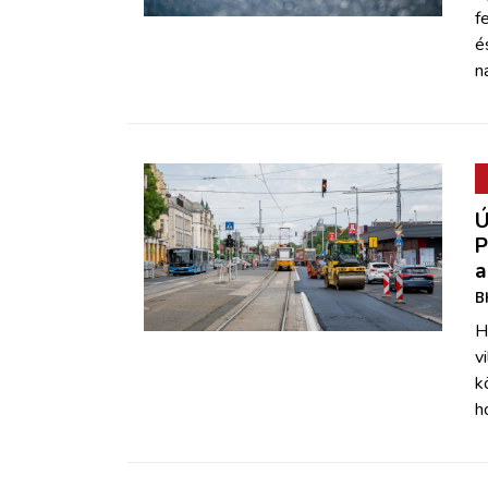
f
é
n
Ú
P
a
B
H
v
k
h