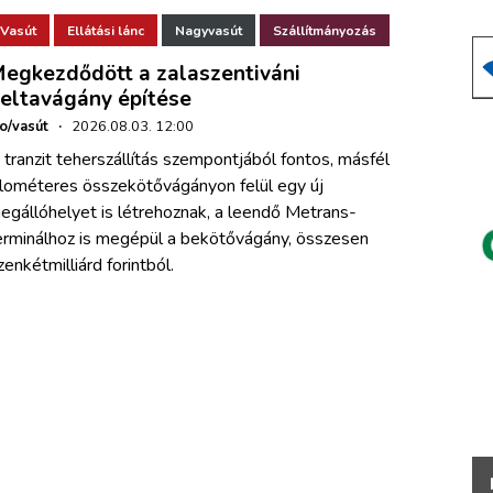
Vasút
Ellátási lánc
Nagyvasút
Szállítmányozás
egkezdődött a zalaszentiváni
eltavágány építése
ho/vasút
·
2026.08.03. 12:00
 tranzit teherszállítás szempontjából fontos, másfél
ilométeres összekötővágányon felül egy új
egállóhelyet is létrehoznak, a leendő Metrans-
erminálhoz is megépül a bekötővágány, összesen
izenkétmilliárd forintból.