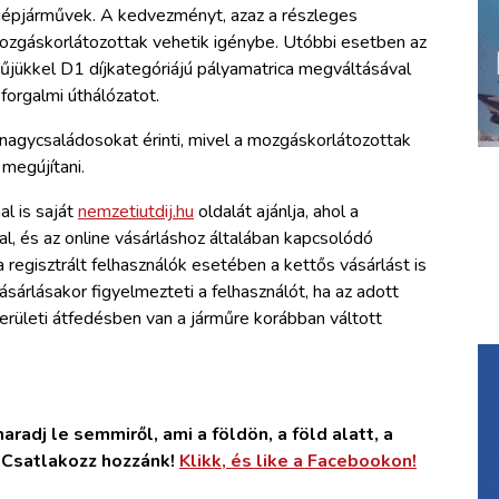
gépjárművek. A kedvezményt, azaz a részleges
ozgáskorlátozottak vehetik igénybe. Utóbbi esetben az
műjükkel D1 díjkategóriájú pályamatrica megváltásával
forgalmi úthálózatot.
a nagycsaládosokat érinti, mivel a mozgáskorlátozottak
megújítani.
l is saját
nemzetiutdij.hu
oldalát ajánlja, ahol a
l, és az online vásárláshoz általában kapcsolódó
 regisztrált felhasználók esetében a kettős vásárlást is
ásárlásakor figyelmezteti a felhasználót, ha az adott
területi átfedésben van a járműre korábban váltott
radj le semmiről, ami a földön, a föld alatt, a
. Csatlakozz hozzánk!
Klikk, és like a Facebookon!