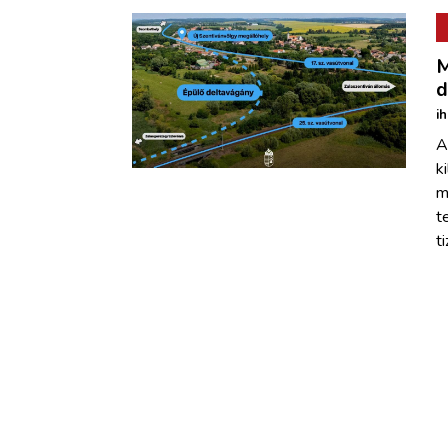
M
d
i
A
k
m
t
t