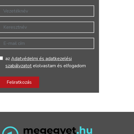
Vezetéknév
Keresztnév
E-mail cím
az
Adatvédelmi és adatkezelési
szabályzatot
elolvastam és elfogadom
Feliratkozás