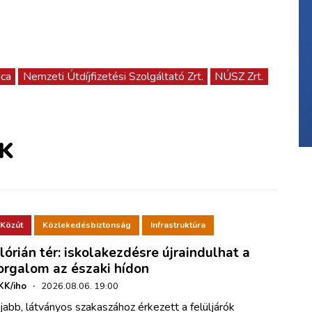
ica
Nemzeti Útdíjfizetési Szolgáltató Zrt.
NÚSZ Zrt.
K
Közút
Közlekedésbiztonság
Infrastruktúra
lórián tér: iskolakezdésre újraindulhat a
orgalom az északi hídon
KK/iho
·
2026.08.06. 19:00
jabb, látványos szakaszához érkezett a felüljárók