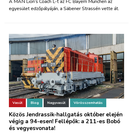
A MAN Lion’s Coach L-t az FC Bayern München az
egyesület edzőpályáján, a Säbener Strassén vette át.
Vasút
Blog
Nagyvasút
Vörösszemhatás
Közös Jendrassik-hallgatás október elején
végig a 94-esen! Fellépők: a 211-es Bobó
és vegyesvonata!