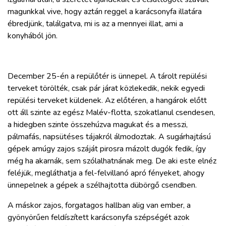
magunkkal vive, hogy aztán reggel a karácsonyfa illatára
ébredjünk, találgatva, mi is az a mennyei illat, ami a
konyhából jön.
December 25-én a repülőtér is ünnepel. A tárolt repülési
terveket törölték, csak pár járat közlekedik, nekik egyedi
repülési terveket küldenek. Az előtéren, a hangárok előtt
ott áll szinte az egész Malév-flotta, szokatlanul csendesen,
a hidegben szinte összehúzva magukat és a messzi,
pálmafás, napsütéses tájakról álmodoztak. A sugárhajtású
gépek amúgy zajos száját pirosra mázolt dugók fedik, így
még ha akarnák, sem szólalhatnának meg. De aki este elnéz
feléjük, megláthatja a fel-felvillanó apró fényeket, ahogy
ünnepelnek a gépek a szélhajtotta dübörgő csendben.
A máskor zajos, forgatagos hallban alig van ember, a
gyönyörűen feldíszített karácsonyfa szépségét azok