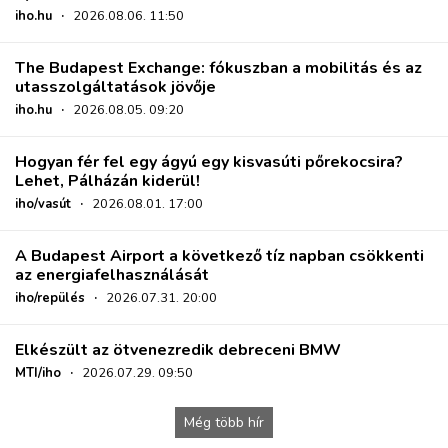
iho.hu
·
2026.08.06. 11:50
The Budapest Exchange: fókuszban a mobilitás és az
utasszolgáltatások jövője
iho.hu
·
2026.08.05. 09:20
Hogyan fér fel egy ágyú egy kisvasúti pőrekocsira?
Lehet, Pálházán kiderül!
iho/vasút
·
2026.08.01. 17:00
A Budapest Airport a következő tíz napban csökkenti
az energiafelhasználását
iho/repülés
·
2026.07.31. 20:00
Elkészült az ötvenezredik debreceni BMW
MTI/iho
·
2026.07.29. 09:50
Még több hír