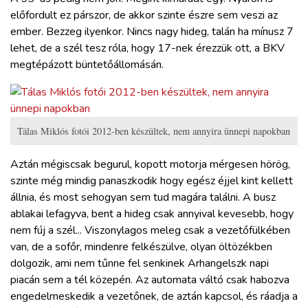
előfordult ez párszor, de akkor szinte észre sem veszi az
ember. Bezzeg ilyenkor. Nincs nagy hideg, talán ha mínusz 7
lehet, de a szél tesz róla, hogy 17-nek érezzük ott, a BKV
megtépázott büntetőállomásán.
Tálas Miklós fotói 2012-ben készültek, nem annyira ünnepi napokban
Aztán mégiscsak begurul, kopott motorja mérgesen hörög,
szinte még mindig panaszkodik hogy egész éjjel kint kellett
állnia, és most sehogyan sem tud magára találni. A busz
ablakai lefagyva, bent a hideg csak annyival kevesebb, hogy
nem fúj a szél... Viszonylagos meleg csak a vezetőfülkében
van, de a sofőr, mindenre felkészülve, olyan öltözékben
dolgozik, ami nem tűnne fel senkinek Arhangelszk napi
piacán sem a tél közepén. Az automata váltó csak habozva
engedelmeskedik a vezetőnek, de aztán kapcsol, és ráadja a