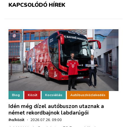
KAPCSOLÓDÓ HÍREK
Blog
Közút
Kocsiállás
Autóbuszközlekedés
Idén még dízel autóbuszon utaznak a
német rekordbajnok labdarúgói
iho/közút
·
2026.07.26. 09:00