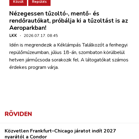
Közút
Repülés
Nézegessen tűzoltó-, mentő- és
rendőrautókat, próbálja ki a tűzoltást is az
Aeroparkban!
LKK
·
2026.07.17. 08:45
Idén is megrendezik a Kéklámpás Találkozót a ferihegyi
repülőmúzeumban, július 18-án, szombaton körülbelül
hetven járműcsoda sorakozik fel. A látogatókat számos
érdekes program várja.
RÖVIDEN
Közvetlen Frankfurt–Chicago járatot indít 2027
nyarától a Condor