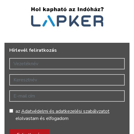
Hírlevél feliratkozás
Vezetéknév
Keresztnév
E-mail cím
az
Adatvédelmi és adatkezelési szabályzatot
elolvastam és elfogadom