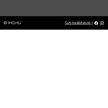
© IHO.HU
Süti beállítások
|