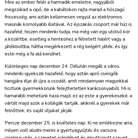
Mire az ember felér a harmadik emeletre, nagyjából
megszárad a cipő, de a kabátokon rajta marad a hószagú
frissesség, ami aztán kellemesen vegyül az elektromos
masinák komolyabb illatával. Az éjszakás csoport már húz is
hazafelé, hiszen mindenki tudja, ma még van egy utolsó kör
a közértbe, esetleg a henteshez a félretett halért vagy a
játékboltba, hátha megérkezett a rég beígért játék, és így
este még a fa alá kerülhet.
Különleges nap december 24. Délután megáll a város,
mindenki igyekszik hazafelé, hogy aztán apró csengők
hangjára élje át újra a csodát, amit mindannyian magunkkal
hoztunk gyermekkorunk felejthetetlen karácsonyaiból. Mi is
hamarabb mehetünk haza majd, ez az este a gyerekeseké, a
vártát majd azok a kollégák tartják, akiknél a gyerekek már
felnőttek, és saját útjukat járják.
Persze december 25. is kivételes nap. Ki ne emlékezne arra,
milyen volt aludni menni a gyertyagyújtás és vacsora
izgalmai után, a szeretet ajándékait és elsuttogott szavait