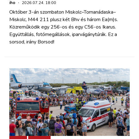
iho
·
2026.07.24. 18:00
Október 3-án szombaton Miskolc–Tornanádaska–
Miskolc, M44 211 plusz két Bhv és három Ea(m)s.
Közreműködik egy 256-os és egy C56-os Ikarus.
Együttállás, fotómegállások, iparvágánytúrák. Ez a
sorsod, irány Borsod!