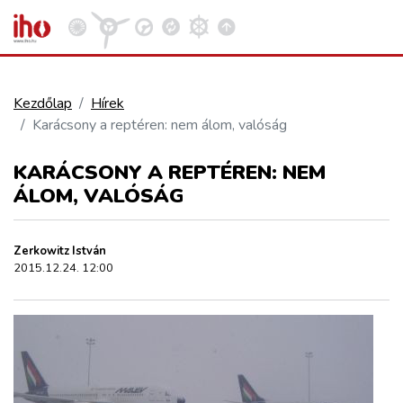
Kezdőlap
Hírek
Karácsony a reptéren: nem álom, valóság
VASÚT
Kosár megtekintése
KARÁCSONY A REPTÉREN: NEM
KÖZÚT
ÁLOM, VALÓSÁG
REPÜLÉS
Zerkowitz István
2015.12.24. 12:00
KÖZLEKEDÉSFEJLESZTÉS
ELLÁTÁSI LÁNC