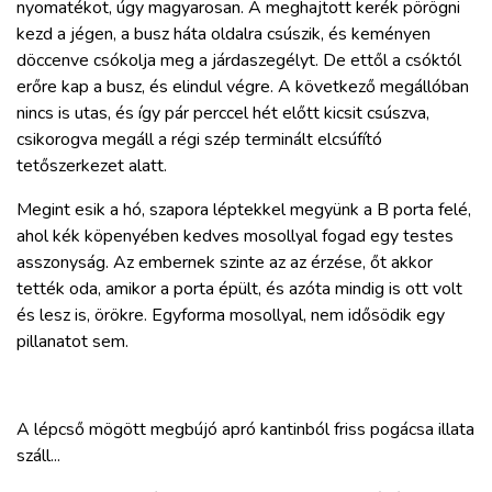
nyomatékot, úgy magyarosan. A meghajtott kerék pörögni
kezd a jégen, a busz háta oldalra csúszik, és keményen
döccenve csókolja meg a járdaszegélyt. De ettől a csóktól
erőre kap a busz, és elindul végre. A következő megállóban
nincs is utas, és így pár perccel hét előtt kicsit csúszva,
csikorogva megáll a régi szép terminált elcsúfító
tetőszerkezet alatt.
Megint esik a hó, szapora léptekkel megyünk a B porta felé,
ahol kék köpenyében kedves mosollyal fogad egy testes
asszonyság. Az embernek szinte az az érzése, őt akkor
tették oda, amikor a porta épült, és azóta mindig is ott volt
és lesz is, örökre. Egyforma mosollyal, nem idősödik egy
pillanatot sem.
A lépcső mögött megbújó apró kantinból friss pogácsa illata
száll...