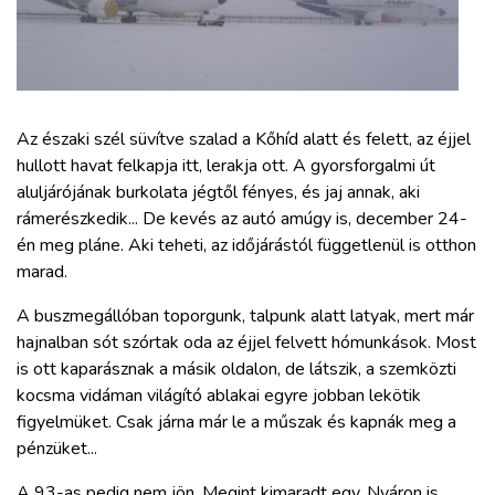
ZÖLDÚT
HAJÓZÁS
BLOG
Az északi szél süvítve szalad a Kőhíd alatt és felett, az éjjel
hullott havat felkapja itt, lerakja ott. A gyorsforgalmi út
aluljárójának burkolata jégtől fényes, és jaj annak, aki
ARCHÍVUM
rámerészkedik... De kevés az autó amúgy is, december 24-
én meg pláne. Aki teheti, az időjárástól függetlenül is otthon
WEBSHOP
marad.
A buszmegállóban toporgunk, talpunk alatt latyak, mert már
BELÉPÉS
hajnalban sót szórtak oda az éjjel felvett hómunkások. Most
is ott kaparásznak a másik oldalon, de látszik, a szemközti
kocsma vidáman világító ablakai egyre jobban lekötik
REGISZTRÁCIÓ
figyelmüket. Csak járna már le a műszak és kapnák meg a
pénzüket...
A 93-as pedig nem jön. Megint kimaradt egy. Nyáron is