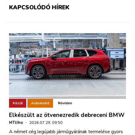
KAPCSOLÓDÓ HÍREK
Közút
Automobil
Röviden
Elkészült az ötvenezredik debreceni BMW
MTI/iho
·
2026.07.29. 09:50
A német cég legújabb járműgyárának termelése gyors