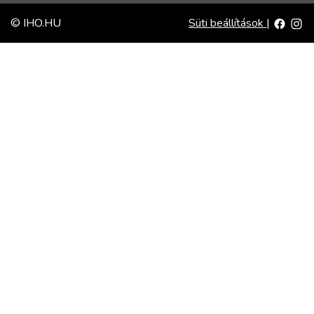
© IHO.HU
Süti beállítások
|