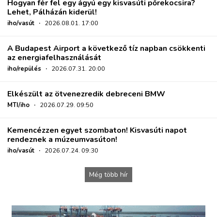
Hogyan fér fel egy ágyú egy kisvasúti pőrekocsira?
Lehet, Pálházán kiderül!
iho/vasút
·
2026.08.01. 17:00
A Budapest Airport a következő tíz napban csökkenti
az energiafelhasználását
iho/repülés
·
2026.07.31. 20:00
Elkészült az ötvenezredik debreceni BMW
MTI/iho
·
2026.07.29. 09:50
Kemencézzen egyet szombaton! Kisvasúti napot
rendeznek a múzeumvasúton!
iho/vasút
·
2026.07.24. 09:30
Még több hír