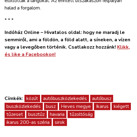
eloltották a lángokat. Az érintett útszakaszon félpályán
ZÖLDÚT
halad a forgalom.
HAJÓZÁS
* * *
Indóház Online – Hivatalos oldal: hogy ne maradj le
BLOG
semmiről, ami a földön, a föld alatt, a síneken, a vízen
vagy a levegőben történik. Csatlakozz hozzánk!
Klikk,
és like a Facebookon!
ARCHÍVUM
WEBSHOP
BELÉPÉS
Címkék:
közút
autóbuszközlekedés
autóbusz
buszközlekedés
busz
Heves megye
Ikarus
kiégett
REGISZTRÁCIÓ
tűzeset
busztűz
havaria
tűzoltóság
ikarus 200-as széria
sirok