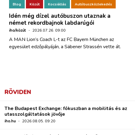
Blog
Közút
Kocsiállás
Autóbuszközlekedés
Idén még dízel autóbuszon utaznak a
német rekordbajnok labdarúgói
iho/közút
·
2026.07.26. 09:00
A MAN Lion’s Coach L-t az FC Bayern München az
egyesület edzőpályáján, a Säbener Strassén vette át.
RÖVIDEN
The Budapest Exchange: fókuszban a mobilitás és az
utasszolgáltatások jövője
iho.hu
·
2026.08.05. 09:20