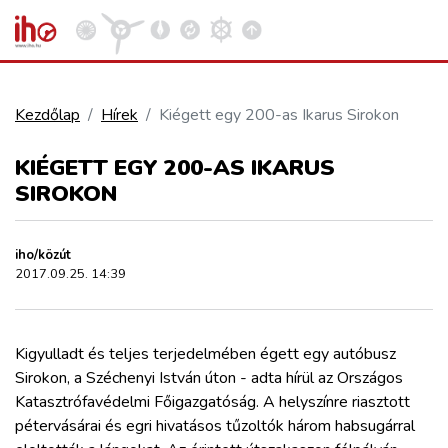
Kezdőlap
Hírek
Kiégett egy 200-as Ikarus Sirokon
VASÚT
KIÉGETT EGY 200-AS IKARUS
Kosár megtekintése
SIROKON
KÖZÚT
iho/közút
REPÜLÉS
2017.09.25. 14:39
KÖZLEKEDÉSFEJLESZTÉS
Kigyulladt és teljes terjedelmében égett egy autóbusz
Sirokon, a Széchenyi István úton - adta hírül az Országos
ELLÁTÁSI LÁNC
Katasztrófavédelmi Főigazgatóság. A helyszínre riasztott
pétervásárai és egri hivatásos tűzoltók három habsugárral