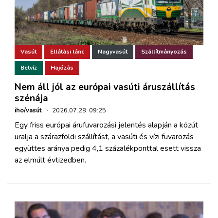
Vasút
Ellátási lánc
Nagyvasút
Szállítmányozás
Belvíz
Hajózás
Nem áll jól az európai vasúti áruszállítás
szénája
iho/vasút
·
2026.07.28. 09:25
Egy friss európai árufuvarozási jelentés alapján a közút
uralja a szárazföldi szállítást, a vasúti és vízi fuvarozás
együttes aránya pedig 4,1 százalékponttal esett vissza
az elmúlt évtizedben.