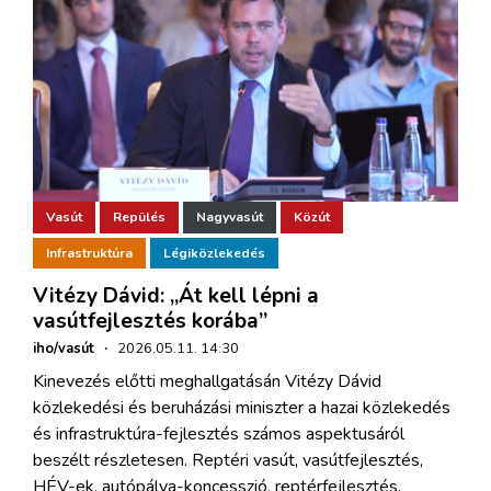
Vasút
Repülés
Nagyvasút
Közút
Infrastruktúra
Légiközlekedés
Vitézy Dávid: „Át kell lépni a
vasútfejlesztés korába”
iho/vasút
·
2026.05.11. 14:30
Kinevezés előtti meghallgatásán Vitézy Dávid
közlekedési és beruházási miniszter a hazai közlekedés
és infrastruktúra-fejlesztés számos aspektusáról
beszélt részletesen. Reptéri vasút, vasútfejlesztés,
HÉV-ek, autópálya-koncesszió, reptérfejlesztés.