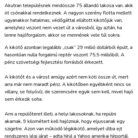
ZÖLDÚT
Akutran településnek mindössze 75 állandó lakosa van, akik
öt csónakkal rendelkeznek. A nagyon szerény flotta mellett
HAJÓZÁS
ugyanakkor hatalmas, védőgáttal ellátott kikötőjük van,
amelyhez viszont nem vezet út a városból, így aztán, ha
lenne hajóforgalom, akkor se mennének vele túl sokra.
BLOG
A kikötő azonban legalább „csak” 29 millió dollárból épült, a
hasonlóan nulla forgalmú reptér viszont 75,5 millióból. A
ARCHÍVUM
pénz szövetségi fejlesztési forrásból érkezett.
WEBSHOP
A kikötőt és a várost amúgy azért nem köti össze út, mert
arra már nem maradt pénz. A kikötőben egyébként nincs se
villany, se folyóvíz, de szerencsére egyik sem kell, mivel hajó
BELÉPÉS
sem érkezik soha.
REGISZTRÁCIÓ
Ami a repülőteret illeti, a helyi lakosoknak, ha repülni
akarnak, 9 kilométert kell hajózniuk, hogy eljussanak egy
szigetre. Azon van működő légikikötő, amelyet útba ejt
rendszeres légi járat – adta hírül a Yahoo amerikai hírportál.