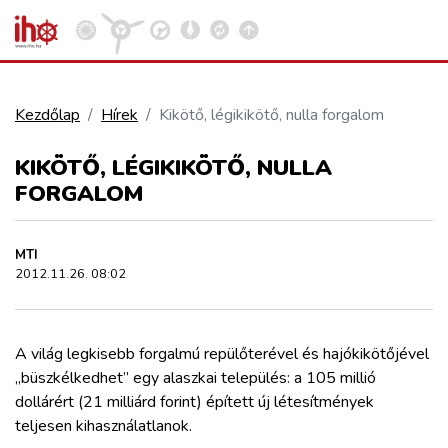
Kezdőlap
Hírek
Kikötő, légikikötő, nulla forgalom
VASÚT
KIKÖTŐ, LÉGIKIKÖTŐ, NULLA
Kosár megtekintése
FORGALOM
KÖZÚT
MTI
REPÜLÉS
2012.11.26. 08:02
KÖZLEKEDÉSFEJLESZTÉS
A világ legkisebb forgalmú repülőterével és hajókikötőjével
„büszkélkedhet” egy alaszkai település: a 105 millió
ELLÁTÁSI LÁNC
dollárért (21 milliárd forint) épített új létesítmények
teljesen kihasználatlanok.