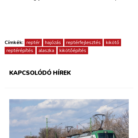
Címkék:
reptér
hajózás
reptérfejlesztés
kikötő
reptérépítés
alaszka
kikötőépítés
KAPCSOLÓDÓ HÍREK