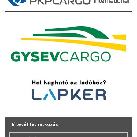
Hírlevél feliratkozás
Vezetéknév