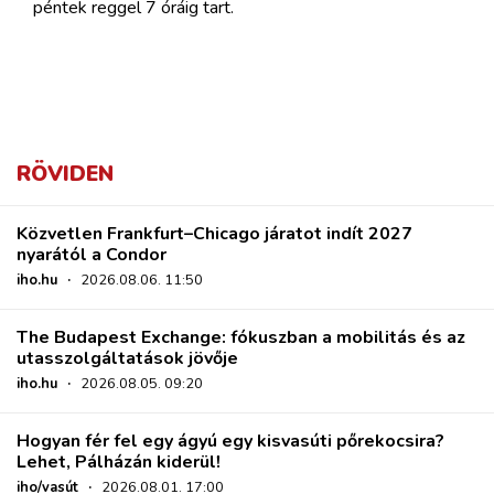
péntek reggel 7 óráig tart.
RÖVIDEN
Közvetlen Frankfurt–Chicago járatot indít 2027
nyarától a Condor
iho.hu
·
2026.08.06. 11:50
The Budapest Exchange: fókuszban a mobilitás és az
utasszolgáltatások jövője
iho.hu
·
2026.08.05. 09:20
Hogyan fér fel egy ágyú egy kisvasúti pőrekocsira?
Lehet, Pálházán kiderül!
iho/vasút
·
2026.08.01. 17:00