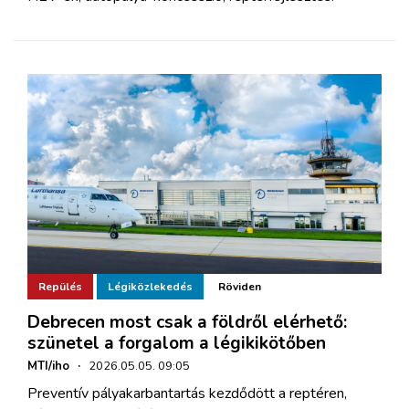
Repülés
Légiközlekedés
Röviden
Debrecen most csak a földről elérhető:
szünetel a forgalom a légikikötőben
MTI/iho
·
2026.05.05. 09:05
Preventív pályakarbantartás kezdődött a reptéren,