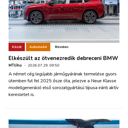
Közút
Automobil
Röviden
Elkészült az ötvenezredik debreceni BMW
MTI/iho
·
2026.07.29. 09:50
A német cég legújabb járműgyárának termelése gyors
ütemben fut fel 2025 ősze óta, jelezve a Neue Klasse
modellgeneráció első sorozatgyártású típusa iránti aktív
keresletet is.