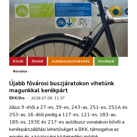
Közút
Zöldút
Autóbuszközlekedés
Kerékpár
Röviden
Újabb fővárosi buszjáratokon vihetünk
magunkkal kerékpárt
BKK/iho
·
2026.07.08. 11:37
Július 9-étől a 27-es, 39-es, 243-as, 251-es, 251A és
253-as, 16-ától pedig a 117-es, 121-es, 183-as,
185-ös, 193E és 217-es autóbusz-vonalakon bővíti a
kerékpárszállítási lehetőséget a BKK, támogatva az
egyéni és a közösségi közlekedési módok