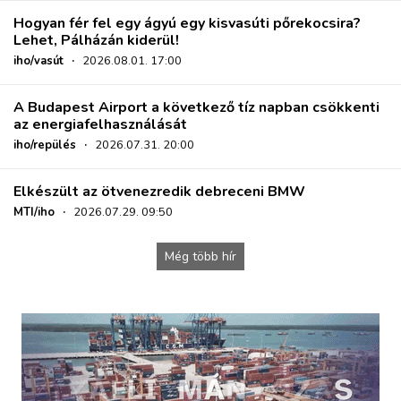
Hogyan fér fel egy ágyú egy kisvasúti pőrekocsira?
Lehet, Pálházán kiderül!
iho/vasút
·
2026.08.01. 17:00
A Budapest Airport a következő tíz napban csökkenti
az energiafelhasználását
iho/repülés
·
2026.07.31. 20:00
Elkészült az ötvenezredik debreceni BMW
MTI/iho
·
2026.07.29. 09:50
Még több hír