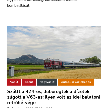
kombinálását.
Vasút
Közút
Nagyvasút
Autóbuszközlekedés
Szállt a 424-es, dübörögtek a dízelek,
zúgott a V63-as: ilyen volt az idei balatoni
retróhétvége