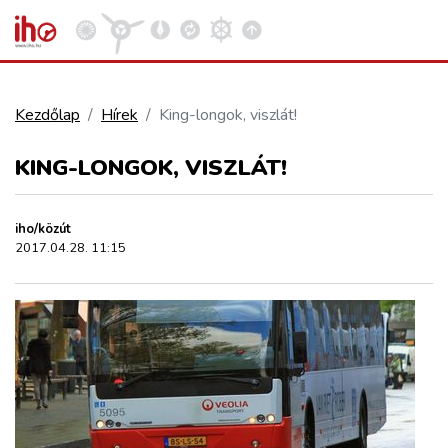
Kezdőlap
Hírek
King-longok, viszlát!
VASÚT
KING-LONGOK, VISZLÁT!
Kosár megtekintése
KÖZÚT
iho/közút
2017.04.28. 11:15
REPÜLÉS
KÖZLEKEDÉSFEJLESZTÉS
ELLÁTÁSI LÁNC