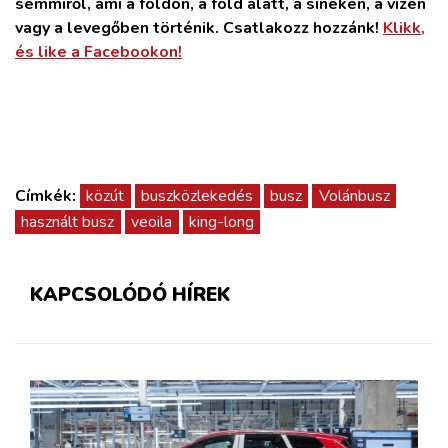
semmiről, ami a földön, a föld alatt, a síneken, a vízen
vagy a levegőben történik. Csatlakozz hozzánk!
Klikk,
és like a Facebookon!
Címkék:
közút
buszközlekedés
busz
Volánbusz
használt busz
veoila
king-long
KAPCSOLÓDÓ HÍREK