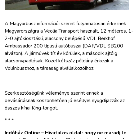
ZÖLDÚT
HAJÓZÁS
A Magyarbusz információi szerint folyamatosan érkeznek
Magyarországra a Veolia Transport használt, 12 méteres, 1-
2-0 ajtókiosztású, alacsony belépésű VDL Berkhof
BLOG
Ambassador 200 típusú autóbuszai (DAF/VDL SB200
alvázon). A járművek tíz év körüliek, a második ajtóig
ARCHÍVUM
alacsonypadlósak. Közel kétszáz példány érkezik a
Volánbuszhoz, a társaság alvállalkozóihoz.
WEBSHOP
Szerkesztőségünk véleménye szerint ennek a
BELÉPÉS
bevásárlásnak köszönhetően jó eséllyel nyugdíjazzák az
összes kínai King-longot.
REGISZTRÁCIÓ
* * *
Indóház Online – Hivatalos oldal: hogy ne maradj le