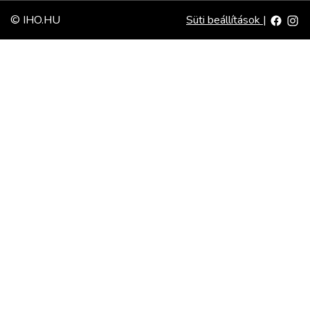
© IHO.HU
Süti beállítások
|