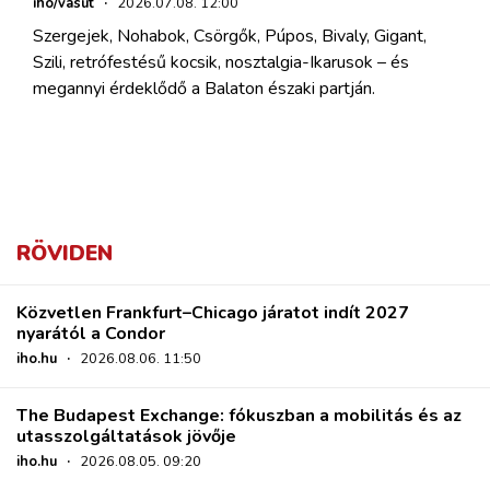
iho/vasút
·
2026.07.08. 12:00
Szergejek, Nohabok, Csörgők, Púpos, Bivaly, Gigant,
Szili, retrófestésű kocsik, nosztalgia-Ikarusok – és
megannyi érdeklődő a Balaton északi partján.
RÖVIDEN
Közvetlen Frankfurt–Chicago járatot indít 2027
nyarától a Condor
iho.hu
·
2026.08.06. 11:50
The Budapest Exchange: fókuszban a mobilitás és az
utasszolgáltatások jövője
iho.hu
·
2026.08.05. 09:20