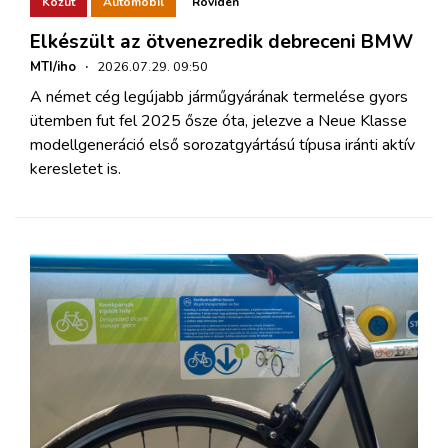
Közút
Automobil
Röviden
Elkészült az ötvenezredik debreceni BMW
MTI/iho
·
2026.07.29. 09:50
A német cég legújabb járműgyárának termelése gyors
ütemben fut fel 2025 ősze óta, jelezve a Neue Klasse
modellgeneráció első sorozatgyártású típusa iránti aktív
keresletet is.