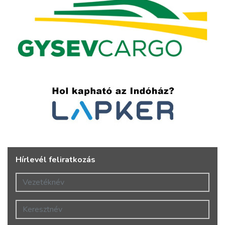
Hírlevél feliratkozás
Vezetéknév
Keresztnév