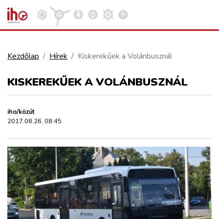
Kezdőlap
Hírek
Kiskerekűek a Volánbusznál
VASÚT
KISKEREKŰEK A VOLÁNBUSZNÁL
Kosár megtekintése
KÖZÚT
iho/közút
2017.08.26. 08:45
REPÜLÉS
KÖZLEKEDÉSFEJLESZTÉS
ELLÁTÁSI LÁNC