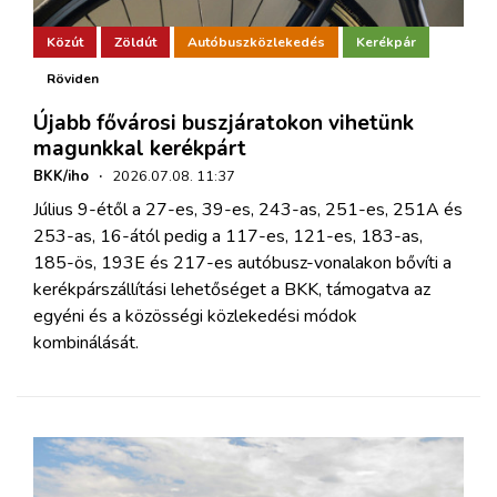
Közút
Zöldút
Autóbuszközlekedés
Kerékpár
Röviden
Újabb fővárosi buszjáratokon vihetünk
magunkkal kerékpárt
BKK/iho
·
2026.07.08. 11:37
Július 9-étől a 27-es, 39-es, 243-as, 251-es, 251A és
253-as, 16-ától pedig a 117-es, 121-es, 183-as,
185-ös, 193E és 217-es autóbusz-vonalakon bővíti a
kerékpárszállítási lehetőséget a BKK, támogatva az
egyéni és a közösségi közlekedési módok
kombinálását.