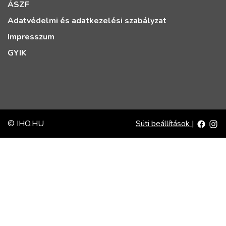
ÁSZF
Adatvédelmi és adatkezelési szabályzat
Impresszum
GYIK
© IHO.HU
Süti beállítások
|