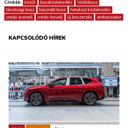
Címkék:
közút
buszközlekedés
Volánbusz
távolsági busz
használt busz
helyközi közlekedés
credo econell
credo inovell
új beszerzés
ambassador
KAPCSOLÓDÓ HÍREK