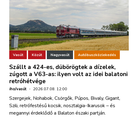
Vasút
Közút
Nagyvasút
Autóbuszközlekedés
Szállt a 424-es, dübörögtek a dízelek,
zúgott a V63-as: ilyen volt az idei balatoni
retróhétvége
iho/vasút
·
2026.07.08. 12:00
Szergejek, Nohabok, Csörgők, Púpos, Bivaly, Gigant,
Szili, retrófestésű kocsik, nosztalgia-Ikarusok – és
megannyi érdeklődő a Balaton északi partján.