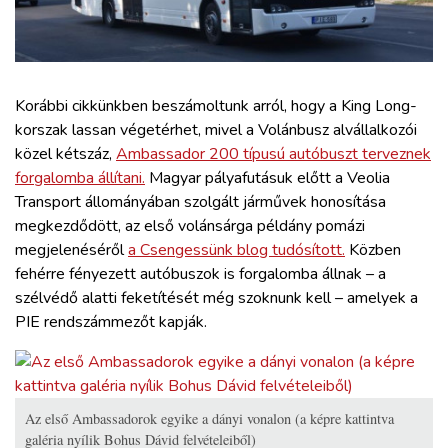
ZÖLDÚT
HAJÓZÁS
Korábbi cikkünkben beszámoltunk arról, hogy a King Long-
BLOG
korszak lassan végetérhet, mivel a Volánbusz alvállalkozói
közel kétszáz,
Ambassador 200 típusú autóbuszt terveznek
forgalomba állítani.
Magyar pályafutásuk előtt a Veolia
ARCHÍVUM
Transport állományában szolgált járművek honosítása
megkezdődött, az első volánsárga példány pomázi
WEBSHOP
megjelenéséről
a Csengessünk blog tudósított.
Közben
fehérre fényezett autóbuszok is forgalomba állnak – a
szélvédő alatti feketítését még szoknunk kell – amelyek a
BELÉPÉS
PIE rendszámmezőt kapják.
REGISZTRÁCIÓ
Az első Ambassadorok egyike a dányi vonalon (a képre kattintva
galéria nyílik Bohus Dávid felvételeiből)