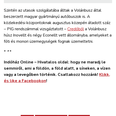
Szintén az utasok szolgálatába álltak a Volánbusz által
beszerzett magyar gyártmányú autóbuszok is. A
közlekedési központoknak augusztus közepén átadott száz
– PIG rendszámmal vizsgáztatott –
Credóból
a Volánbusz
húsz Inovellt és négy Econellt vett állományba, amelyeket a
fóti és monori üzemegységek fognak üzemeltetni.
*
*
*
Indóház Online – Hivatalos oldal: hogy ne maradj le
semmiről, ami a földön, a föld alatt, a síneken, a vízen
vagy a levegőben történik. Csatlakozz hozzánk!
Klikk,
és like a Facebookon
!