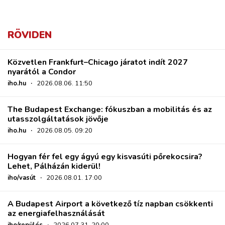
RÖVIDEN
Közvetlen Frankfurt–Chicago járatot indít 2027
nyarától a Condor
iho.hu
·
2026.08.06. 11:50
The Budapest Exchange: fókuszban a mobilitás és az
utasszolgáltatások jövője
iho.hu
·
2026.08.05. 09:20
Hogyan fér fel egy ágyú egy kisvasúti pőrekocsira?
Lehet, Pálházán kiderül!
iho/vasút
·
2026.08.01. 17:00
A Budapest Airport a következő tíz napban csökkenti
az energiafelhasználását
iho/repülés
·
2026.07.31. 20:00