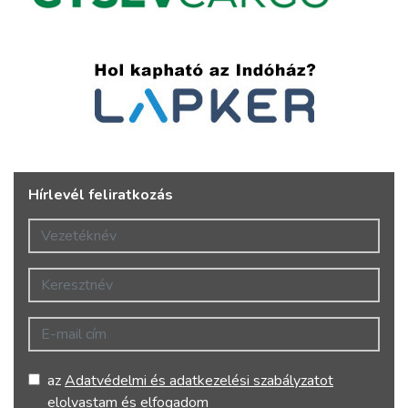
Hírlevél feliratkozás
Vezetéknév
Keresztnév
E-mail cím
az
Adatvédelmi és adatkezelési szabályzatot
elolvastam és elfogadom