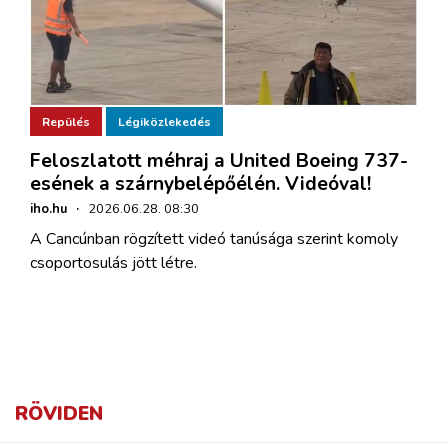
Repülés
Légiközlekedés
Feloszlatott méhraj a United Boeing 737-
esének a szárnybelépőélén. Videóval!
iho.hu
·
2026.06.28. 08:30
A Cancúnban rögzített videó tanúsága szerint komoly
csoportosulás jött létre.
RÖVIDEN