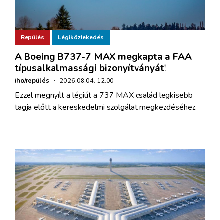
Repülés
Légiközlekedés
A Boeing B737-7 MAX megkapta a FAA
típusalkalmassági bizonyítványát!
iho/repülés
·
2026.08.04. 12:00
Ezzel megnyílt a légiút a 737 MAX család legkisebb
tagja előtt a kereskedelmi szolgálat megkezdéséhez.