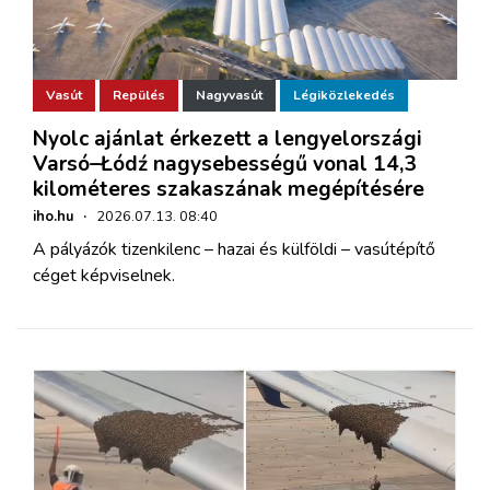
Vasút
Repülés
Nagyvasút
Légiközlekedés
Nyolc ajánlat érkezett a lengyelországi
Varsó–Łódź nagysebességű vonal 14,3
kilométeres szakaszának megépítésére
iho.hu
·
2026.07.13. 08:40
A pályázók tizenkilenc – hazai és külföldi – vasútépítő
céget képviselnek.