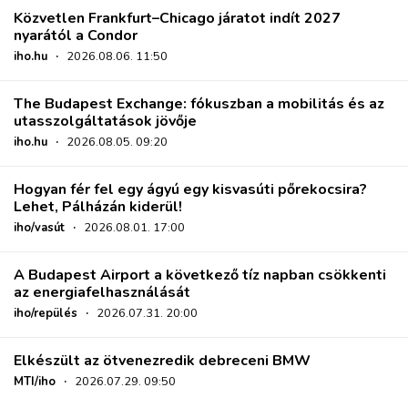
Közvetlen Frankfurt–Chicago járatot indít 2027
nyarától a Condor
iho.hu
·
2026.08.06. 11:50
The Budapest Exchange: fókuszban a mobilitás és az
utasszolgáltatások jövője
iho.hu
·
2026.08.05. 09:20
Hogyan fér fel egy ágyú egy kisvasúti pőrekocsira?
Lehet, Pálházán kiderül!
iho/vasút
·
2026.08.01. 17:00
A Budapest Airport a következő tíz napban csökkenti
az energiafelhasználását
iho/repülés
·
2026.07.31. 20:00
Elkészült az ötvenezredik debreceni BMW
MTI/iho
·
2026.07.29. 09:50