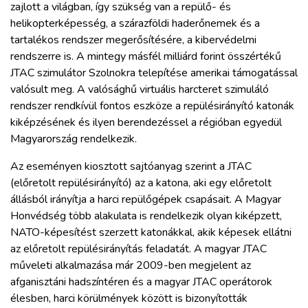
zajlott a világban, így szükség van a repülő- és
helikopterképesség, a szárazföldi haderőnemek és a
tartalékos rendszer megerősítésére, a kibervédelmi
rendszerre is. A mintegy másfél milliárd forint összértékű
JTAC szimulátor Szolnokra telepítése amerikai támogatással
valósult meg. A valósághű virtuális harcteret szimuláló
rendszer rendkívül fontos eszköze a repülésirányító katonák
kiképzésének és ilyen berendezéssel a régióban egyedül
Magyarország rendelkezik.
Az eseményen kiosztott sajtóanyag szerint a JTAC
(előretolt repülésirányító) az a katona, aki egy előretolt
állásból irányítja a harci repülőgépek csapásait. A Magyar
Honvédség több alakulata is rendelkezik olyan kiképzett,
NATO-képesítést szerzett katonákkal, akik képesek ellátni
az előretolt repülésirányítás feladatát. A magyar JTAC
műveleti alkalmazása már 2009-ben megjelent az
afganisztáni hadszíntéren és a magyar JTAC operátorok
élesben, harci körülmények között is bizonyították