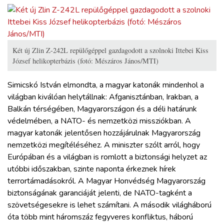
Két új Zlin Z-242L repülőgéppel gazdagodott a szolnoki Ittebei Kiss
József helikopterbázis (fotó: Mészáros János/MTI)
Simicskó István elmondta, a magyar katonák mindenhol a
világban kiválóan helytállnak: Afganisztánban, Irakban, a
Balkán térségében, Magyarországon és a déli határunk
védelmében, a NATO- és nemzetközi missziókban. A
magyar katonák jelentősen hozzájárulnak Magyarország
nemzetközi megítéléséhez. A miniszter szólt arról, hogy
Európában és a világban is romlott a biztonsági helyzet az
utóbbi időszakban, szinte naponta érkeznek hírek
terrortámadásokról. A Magyar Honvédség Magyarország
biztonságának garanciáját jelenti, de NATO-tagként a
szövetségesekre is lehet számítani. A második világháború
óta több mint háromszáz fegyveres konfliktus, háború