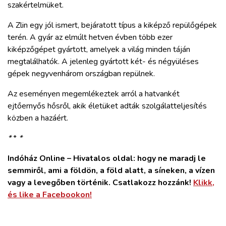
szakértelmüket.
A Zlin egy jól ismert, bejáratott típus a kiképző repülőgépek
terén. A gyár az elmúlt hetven évben több ezer
kiképzőgépet gyártott, amelyek a világ minden táján
megtalálhatók. A jelenleg gyártott két- és négyüléses
gépek negyvenhárom országban repülnek.
Az eseményen megemlékeztek arról a hatvankét
ejtőernyős hősről, akik életüket adták szolgálatteljesítés
közben a hazáért.
*
*
*
Indóház Online – Hivatalos oldal: hogy ne maradj le
semmiről, ami a földön, a föld alatt, a síneken, a vízen
vagy a levegőben történik. Csatlakozz hozzánk!
Klikk,
és like a Facebookon!