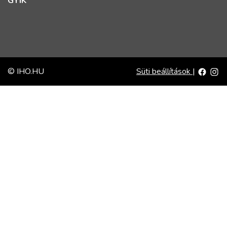
GYIK
© IHO.HU
Süti beállítások
|