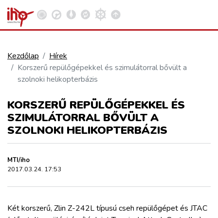
Kezdőlap
Hírek
Korszerű repülőgépekkel és szimulátorral bővült a
VASÚT
szolnoki helikopterbázis
Kosár megtekintése
KORSZERŰ REPÜLŐGÉPEKKEL ÉS
KÖZÚT
SZIMULÁTORRAL BŐVÜLT A
SZOLNOKI HELIKOPTERBÁZIS
REPÜLÉS
MTI/iho
KÖZLEKEDÉSFEJLESZTÉS
2017.03.24. 17:53
ELLÁTÁSI LÁNC
Két korszerű, Zlin Z-242L típusú cseh repülőgépet és JTAC