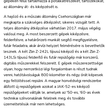
gépeken felül tartalmazza a pótalkatrészeket, tartozékokat,
az állomány át- és kiképzését is.
A hajózó és a műszaki állomány Csehországban már
megkapta a szükséges átképzést, sikeres vizsgát tett. A
teljes állomány átképzése várhatóan 2017. május végéig
valósul meg. A most beszerzett gépek kiképzésre,
felderítésre, a határőrizeti munkát segítő megfigyelésre,
futár feladatra, akár árvízi helyzet felmérésére is bevethetők
lesznek. A két Zlin Z-242L típusú kiképző és a két Zlin Z-
143LSi típusú felderítő és futár repülőgép már korszerű,
digitális műszerekkel felszerelt. E gépek műszerezettsége
olyan, hogy nemzetközi légi forgalomban is részt tudnak
venni, hatótávolságuk 800 kilométer és négy órát képesek
egy feltöltéssel repülni. A magyar honvédségi rendszerbe
állított új repülőgépek azokat a JAK-52-es kiképző
repülőgépeket váltják le, amelyek az '50-es, '60-as évek
technikai színvonalának felelnek meg, és további
üzemeltetésük már nem lehetséges.