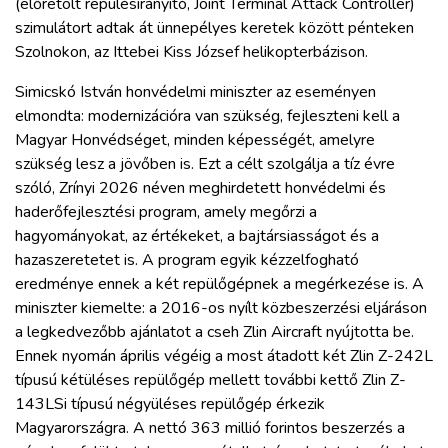
(előretolt repülésirányító, Joint Terminal Attack Controller)
ZÖLDÚT
szimulátort adtak át ünnepélyes keretek között pénteken
Szolnokon, az Ittebei Kiss József helikopterbázison.
HAJÓZÁS
Simicskó István honvédelmi miniszter az eseményen
elmondta: modernizációra van szükség, fejleszteni kell a
BLOG
Magyar Honvédséget, minden képességét, amelyre
szükség lesz a jövőben is. Ezt a célt szolgálja a tíz évre
ARCHÍVUM
szóló, Zrínyi 2026 néven meghirdetett honvédelmi és
haderőfejlesztési program, amely megőrzi a
hagyományokat, az értékeket, a bajtársiasságot és a
WEBSHOP
hazaszeretetet is. A program egyik kézzelfogható
eredménye ennek a két repülőgépnek a megérkezése is. A
BELÉPÉS
miniszter kiemelte: a 2016-os nyílt közbeszerzési eljáráson
a legkedvezőbb ajánlatot a cseh Zlin Aircraft nyújtotta be.
Ennek nyomán április végéig a most átadott két Zlin Z-242L
REGISZTRÁCIÓ
típusú kétüléses repülőgép mellett további kettő Zlin Z-
143LSi típusú négyüléses repülőgép érkezik
Magyarországra. A nettó 363 millió forintos beszerzés a