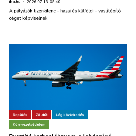
iho.hu
·
2026.07.13. 08:40
A pályázók tizenkilenc – hazai és külföldi – vasútépítő
céget képviselnek.
Repülés
Zöldút
Légiközlekedés
Környezetvédelem