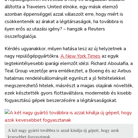
állította a Travelers United elnöke, egy másik elemző
azonban éppenséggel azzal válaszolt erre, hogy miért is
csökkentenék az árakat a légitársaságok, ha továbbra is
ilyen erős az utazási igény? – hangzik a Reuters
összefoglalója.
Kérdés ugyanakkor, milyen hatása lesz az új helyzetnek a
nagy repülőgépgyártókra.
A New York Times
az egyik
legtekintélyesebb iparági elemzőt idézi: Richard Aboulafia, a
Teal Group vezetője arra emlékeztet, a Boeing és az Airbus
hatalmas rendelésállományát egyrészt a jó feltételekkel
megszerezhető hitelek, másrészt a magas olajárak növelték,
ezek késztették gyors flottaváltásra, modernebb és kisebb
fogyasztású gépek beszerzésére a légitársaságokat.
A két nagy gyártó továbbra is azzal kínálja új gépeit, hogy azok
kevesebbet fogyasztanak