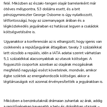
felé. Miközben az északi-tengeri olajár barrelenként már
ötéves mélypontra, 53 dollárra esett, és a brit
pénzügyminiszter George Osborne is úgy nyilatkozott,
létfontosságú, hogy az üzemanyagok árában és a
légiközlekedés jegyáraiban ez hatással legyen a családok
költségvetésére is.
Ugyanakkor a konferencián az is elhangzott, hogy igenis van
csökkenés a repülőjegyárak átlagában, tavaly 3 százalékkal
lett olcsóbb a repülés, idén a IATA adatai szerint várhatóan
5,1 százalékkal alacsonyabbak az utasok költségei. A
fogyasztói csoportok azonban az olajárak mozgásának
megfelelő nagyságú esést követelnek, mondván, amikor
égbe szöktek az energiahordozók költségei, akkor a
légitársaságok ezt azonnal érvényesítették a jegyárakban is.
Miközben a benzinkutaknál drámaian zuhantak az árak, addig
a repülőgépeken kevesebb a hely és drágábban utazunk –