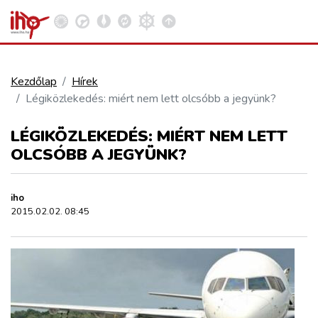
Kezdőlap
Hírek
Légiközlekedés: miért nem lett olcsóbb a jegyünk?
VASÚT
Kosár megtekintése
LÉGIKÖZLEKEDÉS: MIÉRT NEM LETT
KÖZÚT
OLCSÓBB A JEGYÜNK?
REPÜLÉS
iho
2015.02.02. 08:45
KÖZLEKEDÉSFEJLESZTÉS
ELLÁTÁSI LÁNC