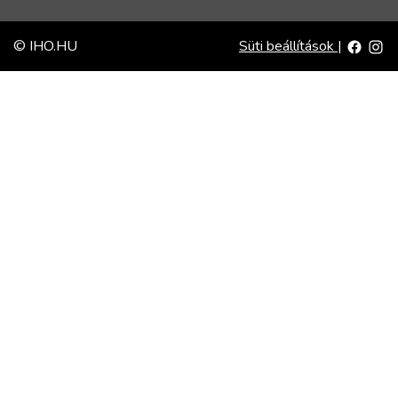
© IHO.HU
Süti beállítások
|