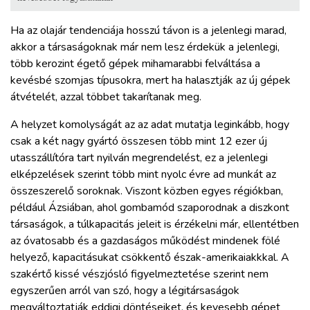
Ha az olajár tendenciája hosszú távon is a jelenlegi marad,
akkor a társaságoknak már nem lesz érdekük a jelenlegi,
több kerozint égető gépek mihamarabbi felváltása a
kevésbé szomjas típusokra, mert ha halasztják az új gépek
átvételét, azzal többet takarítanak meg.
A helyzet komolyságát az az adat mutatja leginkább, hogy
csak a két nagy gyártó összesen több mint 12 ezer új
utasszállítóra tart nyilván megrendelést, ez a jelenlegi
elképzelések szerint több mint nyolc évre ad munkát az
összeszerelő soroknak. Viszont közben egyes régiókban,
például Ázsiában, ahol gombamód szaporodnak a diszkont
társaságok, a túlkapacitás jeleit is érzékelni már, ellentétben
az óvatosabb és a gazdaságos működést mindenek fölé
helyező, kapacitásukat csökkentő észak-amerikaiakkkal. A
szakértő kissé vészjósló figyelmeztetése szerint nem
egyszerűen arról van szó, hogy a légitársaságok
megváltoztatják eddigi döntéseiket, és kevesebb gépet