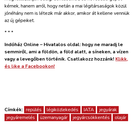
kérnek, hanem arról, hogy netán a mai légitársaságok közül
jónéhány nem is létezik már akkor, amikor át kellene venniük
az új gépeiket.
* * *
Indóház Online – Hivatalos oldal: hogy ne maradj le
semmiről, ami a földön, a föld alatt, a síneken, a vízen
vagy a levegőben történik. Csatlakozz hozzánk!
Klikk,
és like a Facebookon!
Címkék:
repülés
légiközlekedés
IATA
jegyárak
jegyáremelés
üzemanyagár
jegyárcsökkentés
olajár