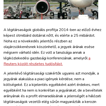
ZÖLDÚT
HAJÓZÁS
BLOG
A légitársaságok globális profitja 2014-ben az előző évhez
képest ötmilliárd dollárral nőtt, és elérte a 25 milliárdot.
Noha ez a növekedés jelentős részben az
ARCHÍVUM
olajárcsökkenésnek köszönhető, a jegyek árának esése
mégsem várható idén. Ez volt a tanulsága annak a
WEBSHOP
légiközlekedési gazdasági konferenciának, amelyről
a
Reuters közölt részletes tudósítást.
BELÉPÉS
A jelenlévő légitársasági szakértők ugyanis azt mondják, a
jegyárak alakulása a piaci igények kérdése, nem a
költségeké. Ez a kijelentés egyébként azért érdekes, mert
REGISZTRÁCIÓ
egyébként ha nem is konkrétan a jegyárakat, de a bevételek
arányának és a profit elmaradásának a jelenségét a hálózati
légitársaságok vezetői elég sűrűn magyarázták a kerozin