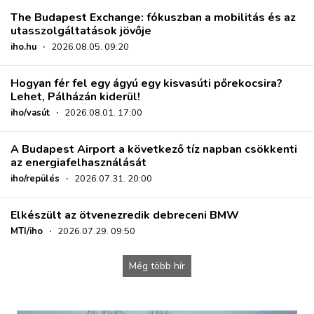
The Budapest Exchange: fókuszban a mobilitás és az
utasszolgáltatások jövője
iho.hu
·
2026.08.05. 09:20
Hogyan fér fel egy ágyú egy kisvasúti pőrekocsira?
Lehet, Pálházán kiderül!
iho/vasút
·
2026.08.01. 17:00
A Budapest Airport a következő tíz napban csökkenti
az energiafelhasználását
iho/repülés
·
2026.07.31. 20:00
Elkészült az ötvenezredik debreceni BMW
MTI/iho
·
2026.07.29. 09:50
Még több hír