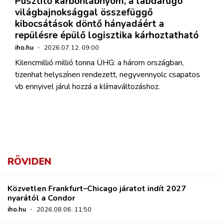
Pusztító karbonlábnyom, a labdarúgó
világbajnoksággal összefüggő
kibocsátások döntő hányadáért a
repülésre épülő logisztika kárhoztatható
iho.hu
·
2026.07.12. 09:00
Kilencmillió millió tonna ÜHG: a három országban,
tizenhat helyszínen rendezett, negyvennyolc csapatos
vb ennyivel járul hozzá a klímaváltozáshoz.
RÖVIDEN
Közvetlen Frankfurt–Chicago járatot indít 2027
nyarától a Condor
iho.hu
·
2026.08.06. 11:50