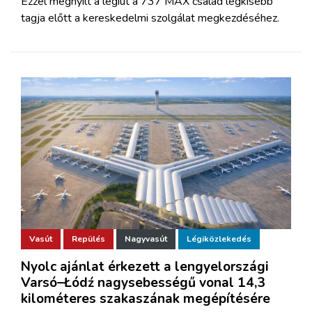
Ezzel megnyílt a légiút a 737 MAX család legkisebb
tagja előtt a kereskedelmi szolgálat megkezdéséhez.
Vasút
Repülés
Nagyvasút
Légiközlekedés
Nyolc ajánlat érkezett a lengyelországi
Varsó–Łódź nagysebességű vonal 14,3
kilométeres szakaszának megépítésére