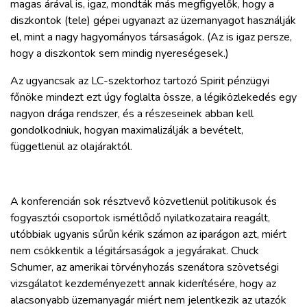
magas árával is, igaz, mondták más megfigyelők, hogy a
diszkontok (tele) gépei ugyanazt az üzemanyagot használják
el, mint a nagy hagyományos társaságok. (Az is igaz persze,
hogy a diszkontok sem mindig nyereségesek.)
Az ugyancsak az LC-szektorhoz tartozó Spirit pénzügyi
főnöke mindezt ezt úgy foglalta össze, a légiközlekedés egy
nagyon drága rendszer, és a részeseinek abban kell
gondolkodniuk, hogyan maximalizálják a bevételt,
függetlenül az olajáraktól.
A konferencián sok résztvevő közvetlenül politikusok és
fogyasztói csoportok ismétlődő nyilatkozataira reagált,
utóbbiak ugyanis sűrűn kérik számon az iparágon azt, miért
nem csökkentik a légitársaságok a jegyárakat. Chuck
Schumer, az amerikai törvényhozás szenátora szövetségi
vizsgálatot kezdeményezett annak kiderítésére, hogy az
alacsonyabb üzemanyagár miért nem jelentkezik az utazók