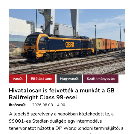
Vasút
Ellátási lánc
Nagyvasút
Szállítmányozás
Hivatalosan is felvették a munkát a GB
Railfreight Class 99-esei
iho/vasút
·
2026.08.08. 14:00
A legelső szerelvény a napokban közlekedett le, a
99001-es Stadler-duálgép egy intermodális
tehervonatot húzott a DP World londoni termináljától a