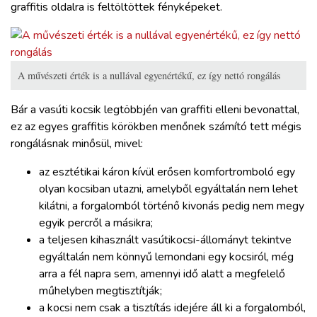
graffitis oldalra is feltöltöttek fényképeket.
A művészeti érték is a nullával egyenértékű, ez így nettó rongálás
Bár a vasúti kocsik legtöbbjén van graffiti elleni bevonattal,
ez az egyes graffitis körökben menőnek számító tett mégis
rongálásnak minősül, mivel:
az esztétikai káron kívül erősen komfortromboló egy
olyan kocsiban utazni, amelyből egyáltalán nem lehet
kilátni, a forgalomból történő kivonás pedig nem megy
egyik percről a másikra;
a teljesen kihasznált vasútikocsi-állományt tekintve
egyáltalán nem könnyű lemondani egy kocsiról, még
arra a fél napra sem, amennyi idő alatt a megfelelő
műhelyben megtisztítják;
a kocsi nem csak a tisztítás idejére áll ki a forgalomból,