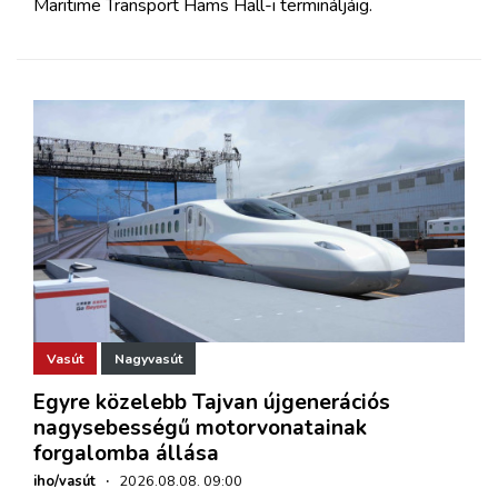
Maritime Transport Hams Hall-i termináljáig.
Vasút
Nagyvasút
Egyre közelebb Tajvan újgenerációs
nagysebességű motorvonatainak
forgalomba állása
iho/vasút
·
2026.08.08. 09:00