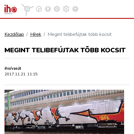
Kezdőlap
Hírek
Megint telibefújtak több kocsit
VASÚT
MEGINT TELIBEFÚJTAK TÖBB KOCSIT
Kosár megtekintése
KÖZÚT
iho/vasút
2017.11.21. 11:15
REPÜLÉS
KÖZLEKEDÉSFEJLESZTÉS
ELLÁTÁSI LÁNC