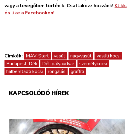
vagy a levegőben történik. Csatlakozz hozzánk!
Klikk,
és like a Facebookon!
Címkék:
MÁV-Start
vasút
nagyvasút
vasúti kocsi
Budapest-Déli
Déli pályaudvar
személykocsi
halberstadti kocsi
rongálás
graffiti
KAPCSOLÓDÓ HÍREK