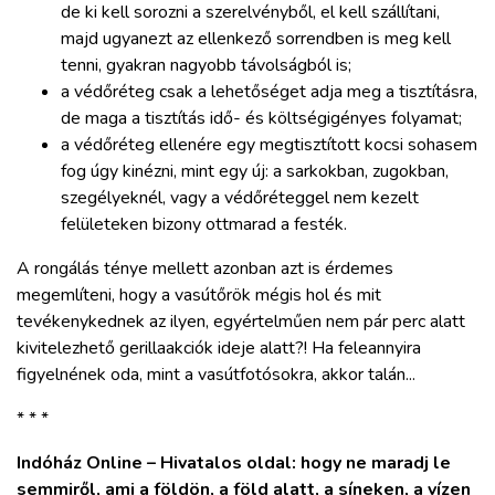
de ki kell sorozni a szerelvényből, el kell szállítani,
majd ugyanezt az ellenkező sorrendben is meg kell
tenni, gyakran nagyobb távolságból is;
a védőréteg csak a lehetőséget adja meg a tisztításra,
de maga a tisztítás idő- és költségigényes folyamat;
a védőréteg ellenére egy megtisztított kocsi sohasem
fog úgy kinézni, mint egy új: a sarkokban, zugokban,
szegélyeknél, vagy a védőréteggel nem kezelt
felületeken bizony ottmarad a festék.
A rongálás ténye mellett azonban azt is érdemes
megemlíteni, hogy a vasútőrök mégis hol és mit
tevékenykednek az ilyen, egyértelműen nem pár perc alatt
kivitelezhető gerillaakciók ideje alatt?! Ha feleannyira
figyelnének oda, mint a vasútfotósokra, akkor talán...
* * *
Indóház Online – Hivatalos oldal: hogy ne maradj le
semmiről, ami a földön, a föld alatt, a síneken, a vízen