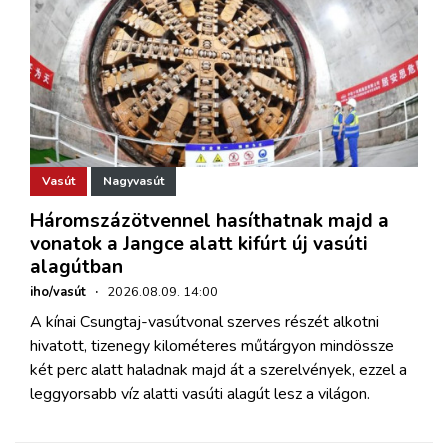
Vasút
Nagyvasút
Háromszázötvennel hasíthatnak majd a
vonatok a Jangce alatt kifúrt új vasúti
alagútban
iho/vasút
·
2026.08.09. 14:00
A kínai Csungtaj-vasútvonal szerves részét alkotni
hivatott, tizenegy kilométeres műtárgyon mindössze
két perc alatt haladnak majd át a szerelvények, ezzel a
leggyorsabb víz alatti vasúti alagút lesz a világon.