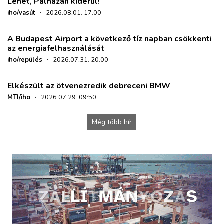
Lehet, Pálházán kiderül!
iho/vasút
·
2026.08.01. 17:00
A Budapest Airport a következő tíz napban csökkenti
az energiafelhasználását
iho/repülés
·
2026.07.31. 20:00
Elkészült az ötvenezredik debreceni BMW
MTI/iho
·
2026.07.29. 09:50
Még több hír