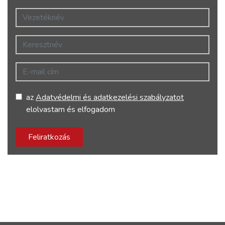
Vezetéknév
Keresztnév
E-mail cím
az
Adatvédelmi és adatkezelési szabályzatot
elolvastam és elfogadom
Feliratkozás