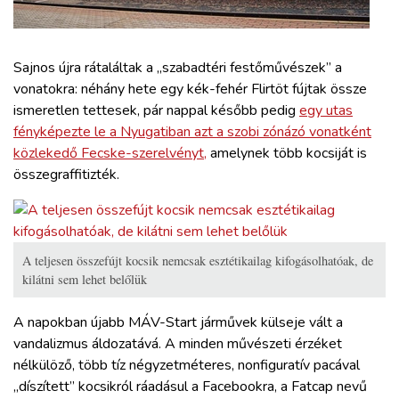
ZÖLDÚT
HAJÓZÁS
Sajnos újra rátaláltak a „szabadtéri festőművészek” a
vonatokra: néhány hete egy kék-fehér Flirtöt fújtak össze
ismeretlen tettesek, pár nappal később pedig
egy utas
BLOG
fényképezte le a Nyugatiban azt a szobi zónázó vonatként
közlekedő Fecske-szerelvényt,
amelynek több kocsiját is
ARCHÍVUM
összegraffitizték.
WEBSHOP
A teljesen összefújt kocsik nemcsak esztétikailag kifogásolhatóak, de
BELÉPÉS
kilátni sem lehet belőlük
A napokban újabb MÁV-Start járművek külseje vált a
REGISZTRÁCIÓ
vandalizmus áldozatává. A minden művészeti érzéket
nélkülöző, több tíz négyzetméteres, nonfiguratív pacával
„díszített” kocsikról ráadásul a Facebookra, a Fatcap nevű