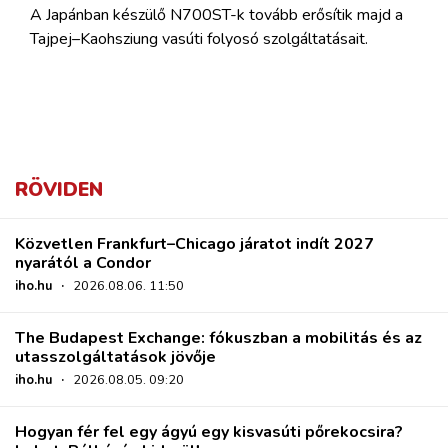
A Japánban készülő N700ST-k tovább erősítik majd a
Tajpej–Kaohsziung vasúti folyosó szolgáltatásait.
RÖVIDEN
Közvetlen Frankfurt–Chicago járatot indít 2027
nyarától a Condor
iho.hu
·
2026.08.06. 11:50
The Budapest Exchange: fókuszban a mobilitás és az
utasszolgáltatások jövője
iho.hu
·
2026.08.05. 09:20
Hogyan fér fel egy ágyú egy kisvasúti pőrekocsira?