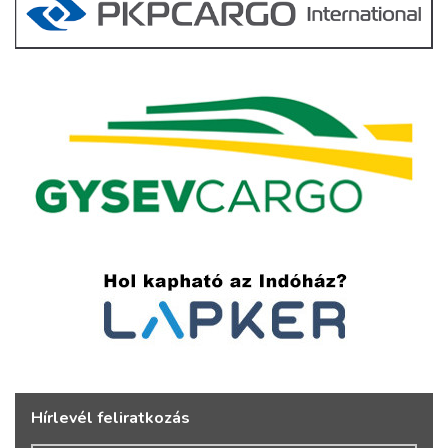
Hírlevél feliratkozás