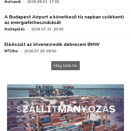
iho/vasút
·
2026.08.01. 17:00
A Budapest Airport a következő tíz napban csökkenti
az energiafelhasználását
iho/repülés
·
2026.07.31. 20:00
Elkészült az ötvenezredik debreceni BMW
MTI/iho
·
2026.07.29. 09:50
Még több hír