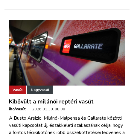
Vasút
Nagyvasút
Kibővült a milánói reptéri vasút
iho/vasút
·
2026.01.30. 08:00
A Busto Arsizio, Milánó-Malpensa és Gallarate közötti
vasúti kapcsolat új, északkeleti szakaszának célja, hogy
a fontos légikikötőnek jobb összeköttetései legyenek a