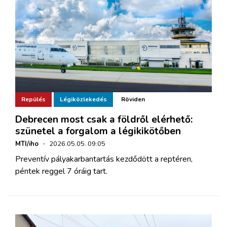
Repülés
Légiközlekedés
Röviden
Debrecen most csak a földről elérhető:
szünetel a forgalom a légikikötőben
MTI/iho
·
2026.05.05. 09:05
Preventív pályakarbantartás kezdődött a reptéren,
péntek reggel 7 óráig tart.