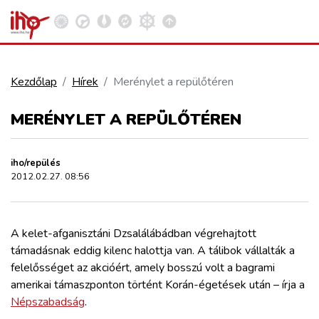
Kezdőlap
Hírek
Merénylet a repülőtéren
VASÚT
MERÉNYLET A REPÜLŐTÉREN
Kosár megtekintése
KÖZÚT
iho/repülés
2012.02.27. 08:56
REPÜLÉS
A kelet-afganisztáni Dzsalálábádban végrehajtott
KÖZLEKEDÉSFEJLESZTÉS
támadásnak eddig kilenc halottja van. A tálibok vállalták a
felelősséget az akcióért, amely bosszú volt a bagrami
ELLÁTÁSI LÁNC
amerikai támaszponton történt Korán-égetések után – írja a
Népszabadság
.