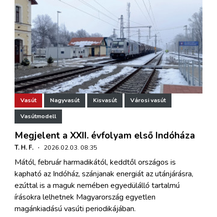
Vasút
Nagyvasút
Kisvasút
Városi vasút
Vasútmodell
Megjelent a XXII. évfolyam első Indóháza
T. H. F.
·
2026.02.03. 08:35
Mától, február harmadikától, keddtől országos is
kapható az Indóház, szánjanak energiát az utánjárásra,
ezúttal is a maguk nemében egyedülálló tartalmú
írásokra lelhetnek Magyarország egyetlen
magánkiadású vasúti periodikájában.