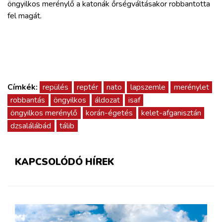
öngyilkos merénylő a katonák őrségváltásakor robbantotta
fel magát.
Címkék:
repülés
reptér
nato
lapszemle
merénylet
robbantás
öngyilkos
áldozat
isaf
öngyilkos merénylő
korán-égetés
kelet-afganisztán
dzsalálábád
tálib
KAPCSOLÓDÓ HÍREK