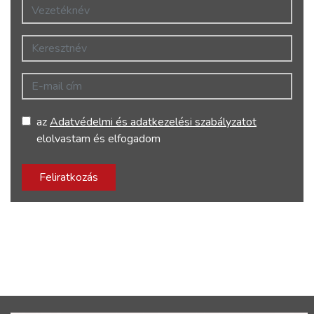
Vezetéknév
Keresztnév
E-mail cím
az
Adatvédelmi és adatkezelési szabályzatot
elolvastam és elfogadom
Feliratkozás