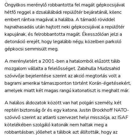
ZÖLDÚT
Öngyilkos merénylő robbantotta fel magát gépkocsijával
hétfő reggel a dzsalálábádi repülőtér bejáratánál, kilenc
embert rántva magával a halálba. A támadó röviddel
HAJÓZÁS
hajnalhasadás után hajtott neki gépkocsijával a repülőtér
kapujának, és felrobbantotta magát. Ékesszólóan jelzi a
BLOG
detonáció erejét, hogy legalább négy, közelben parkoló
gépkocsi semmisült meg.
ARCHÍVUM
A merényletért a 2001-ben a hatalomból elűzött tálib
mozgalom vállalta a felelősséget. Zabihulla Mudzsahid
WEBSHOP
szóvivője bejelentése szerint az akció megtorlás volt a
bagrami amerikai támaszponton történt Korán-égetésekért,
amelyek miatt két magas rangú katonatiszt is meghalt már.
BELÉPÉS
A halálos áldozatok között van hat polgári személy, két
reptéri biztonság őr és egy katona. Justin Brockhoff NATO-
REGISZTRÁCIÓ
szóvivő szerint az atlanti szervezet helyi missziója, az ISAF
kötelékében szolgáló katonák nem haltak meg a
robbantásban, jóllehet a tálibok azt állították, hogy az