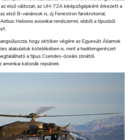
 az első változat, az UH-72A kiképzőgépként érkezett a
 első B-variánsok is, új Fenestron farokrotorral,
Airbus Helionix avionikai rendszerrel, ebből a típusból
yt.
hangsúlyozza, hogy október végére az Egyesült Államok
les alakulatok kötelékében is, mint a haditengerészet
megtalálható a típus Csendes-óceáni zónától
z amerikai katonák repülnek.