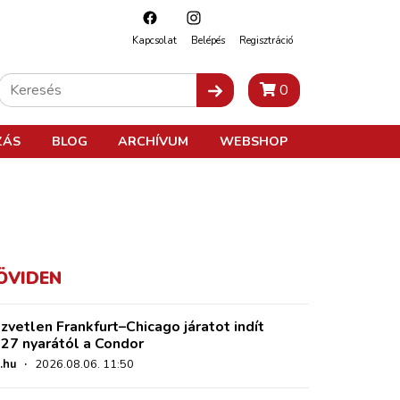
Kapcsolat
Belépés
Regisztráció
0
ZÁS
BLOG
ARCHÍVUM
WEBSHOP
ÖVIDEN
zvetlen Frankfurt–Chicago járatot indít
27 nyarától a Condor
.hu
·
2026.08.06. 11:50