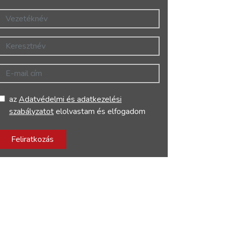
Vezetéknév
Keresztnév
E-mail cím
az
Adatvédelmi és adatkezelési
szabályzatot
elolvastam és elfogadom
Feliratkozás