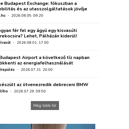
e Budapest Exchange: fókuszban a
bilitás és az utasszolgáltatások jövője
.hu
·
2026.08.05. 09:20
gyan fér fel egy ágyú egy kisvasúti
rekocsira? Lehet, Pálházán kiderül!
/vasút
·
2026.08.01. 17:00
Budapest Airport a következő tíz napban
ökkenti az energiafelhasználását
o/repülés
·
2026.07.31. 20:00
készült az ötvenezredik debreceni BMW
I/iho
·
2026.07.29. 09:50
Még több hír