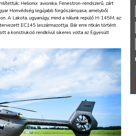
lítettük: Helionix avionika, Fenestron-rendszerű, zárt
Magyar Honvédség legújabb forgószárnyasa, amelyből
son. A Lakota, ugyanúgy, mind a nálunk repülő H-145M, az
 tervezett EC145 leszármazottja. Bár erre ritkán történt
ott a konstrukció rendkívül sikeres volta az Egyesült