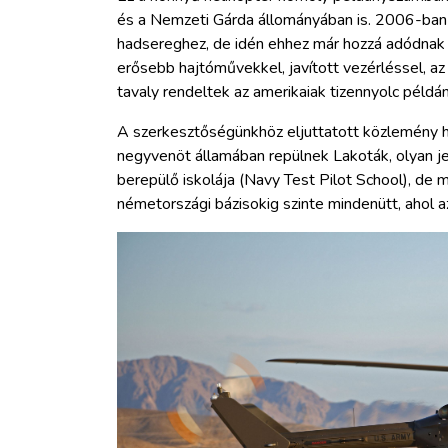
és a Nemzeti Gárda állományában is. 2006-ban
hadsereghez, de idén ehhez már hozzá adódnak az
erősebb hajtóművekkel, javított vezérléssel, az 
tavaly rendeltek az amerikaiak tizennyolc példán
A szerkesztőségünkhöz eljuttatott közlemény 
negyvenöt államában repülnek Lakoták, olyan je
berepülő iskolája (Navy Test Pilot School), de 
németországi bázisokig szinte mindenütt, ahol a