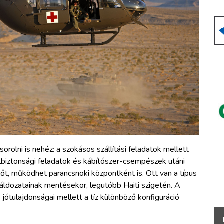
rolni is nehéz: a szokásos szállítási feladatok mellett
elbiztonsági feladatok és kábítószer-csempészek utáni
 sőt, működhet parancsnoki központként is. Ott van a típus
áldozatainak mentésekor, legutóbb Haiti szigetén. A
ótulajdonságai mellett a tíz különböző konfiguráció