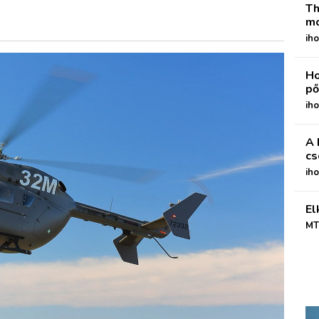
Th
mo
iho
Ho
pő
iho
A 
cs
ih
El
MT