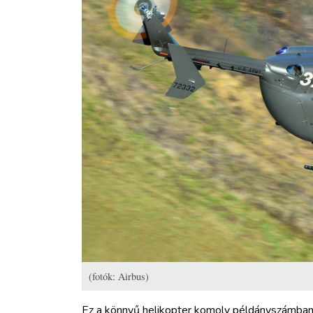
(fotók: Airbus)
Ez a könnyű helikopter komoly példányszámban s