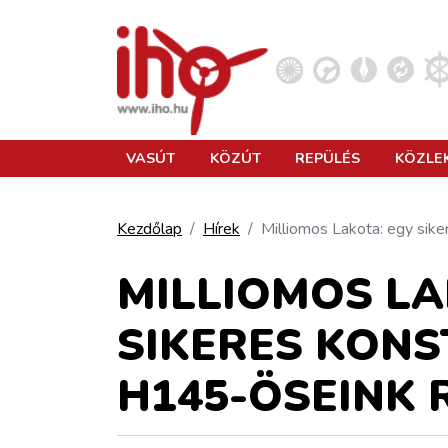
VASÚT
VASÚT
KÖZÚT
REPÜLÉS
KÖZLE
KÖZÚT
Kezdőlap
Hírek
Milliomos Lakota: egy sike
REPÜLÉS
MILLIOMOS LA
SIKERES KONS
KÖZLEKEDÉSFEJLESZTÉS
H145-ÖSEINK
ELLÁTÁSI LÁNC