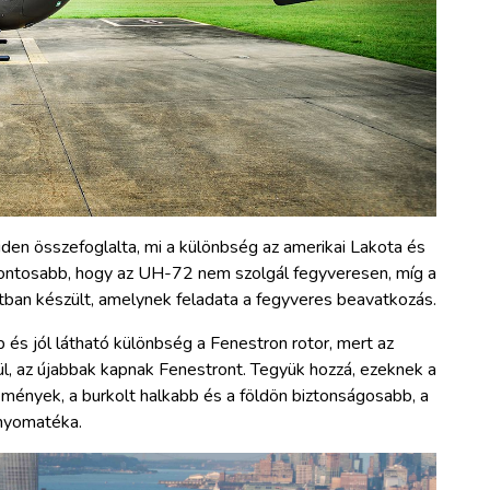
viden összefoglalta, mi a különbség az amerikai Lakota és
gfontosabb, hogy az UH-72 nem szolgál fegyveresen, míg a
atban készült, amelynek feladata a fegyveres beavatkozás.
és jól látható különbség a Fenestron rotor, mert az
l, az újabbak kapnak Fenestront. Tegyük hozzá, ezeknek a
mények, a burkolt halkabb és a földön biztonságosabb, a
nyomatéka.