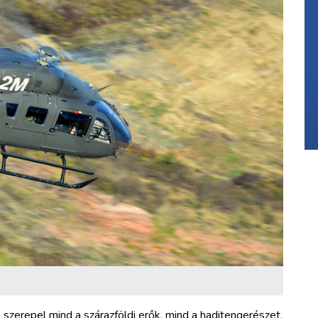
zerepel mind a szárazföldi erők, mind a haditengerészet,