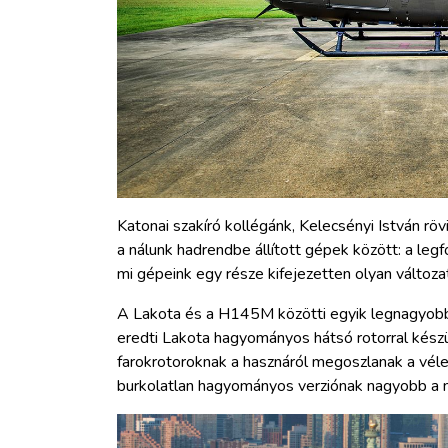
Katonai szakíró kollégánk, Kelecsényi István rö
a nálunk hadrendbe állított gépek között: a le
mi gépeink egy része kifejezetten olyan változ
A Lakota és a H145M közötti egyik legnagyobb 
eredti Lakota hagyományos hátsó rotorral készü
farokrotoroknak a hasznáról megoszlanak a véle
burkolatlan hagyományos verziónak nagyobb a 