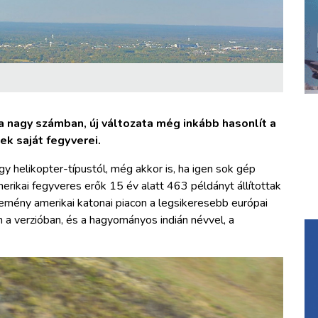
a nagy számban, új változata még inkább hasonlít a
ek saját fegyverei.
gy helikopter-típustól, még akkor is, ha igen sok gép
merikai fegyveres erők 15 év alatt 463 példányt állítottak
kemény amerikai katonai piacon a legsikeresebb európai
 a verzióban, és a hagyományos indián névvel, a