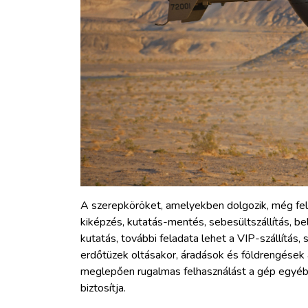
A szerepköröket, amelyekben dolgozik, még felso
kiképzés, kutatás-mentés, sebesültszállítás, b
kutatás, további feladata lehet a VIP-szállítás,
erdőtüzek oltásakor, áradások és földrengések 
meglepően rugalmas felhasználást a gép egyéb j
biztosítja.