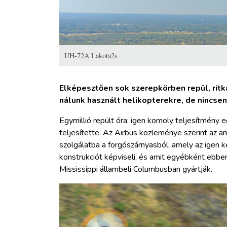
UH-72A Lakota2s
Elképesztően sok szerepkörben repül, ritk
nálunk használt helikopterekre, de nincsen
Egymillió repült óra: igen komoly teljesítmény e
teljesítette. Az Airbus közleménye szerint az a
szolgálatba a forgószárnyasból, amely az igen 
konstrukciót képviseli, és amit egyébként ebben
Mississippi állambeli Columbusban gyártják.