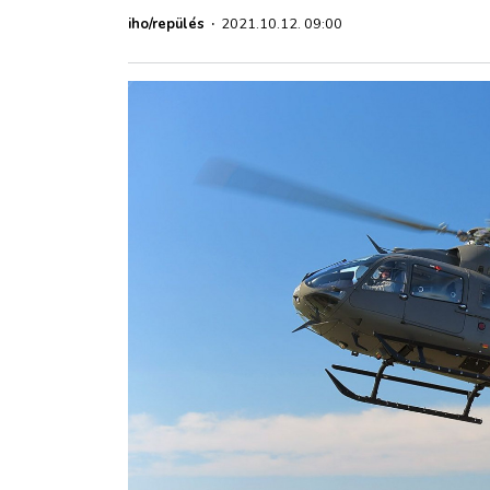
ZÖLDÚT
iho/repülés
·
2021.10.12. 09:00
HAJÓZÁS
BLOG
ARCHÍVUM
WEBSHOP
BELÉPÉS
REGISZTRÁCIÓ