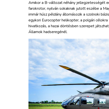
Amikor a B-változat néhány jellegzetességét em
farokrotor, nyilván sokaknak jutott eszébe a 
immár húsz példány állomásozik a szolnoki bázi
egykori Eurocopter helikopter, a polgári célokra
hivatkozás, a hazai döntésben szerepet játszhat
Államok hadseregénél.