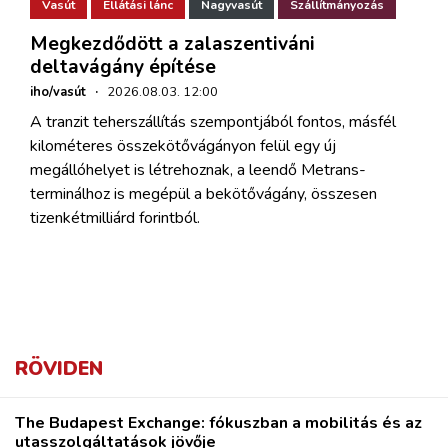
Vasút
Ellátási lánc
Nagyvasút
Szállítmányozás
Megkezdődött a zalaszentiváni
deltavágány építése
iho/vasút
·
2026.08.03. 12:00
A tranzit teherszállítás szempontjából fontos, másfél
kilométeres összekötővágányon felül egy új
megállóhelyet is létrehoznak, a leendő Metrans-
terminálhoz is megépül a bekötővágány, összesen
tizenkétmilliárd forintból.
RÖVIDEN
The Budapest Exchange: fókuszban a mobilitás és az
utasszolgáltatások jövője