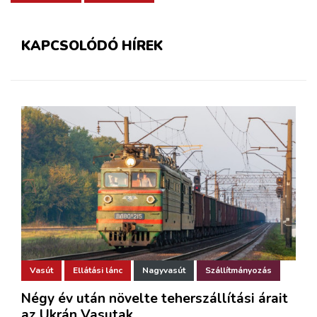
KAPCSOLÓDÓ HÍREK
Vasút
Ellátási lánc
Nagyvasút
Szállítmányozás
Négy év után növelte teherszállítási árait
az Ukrán Vasutak