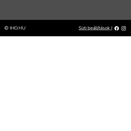
© IHO.HU
Süti beállítások
|