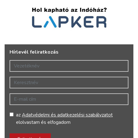
Hírlevél feliratkozás
Vezetéknév
Keresztnév
E-mail cím
az
Adatvédelmi és adatkezelési szabályzatot
elolvastam és elfogadom