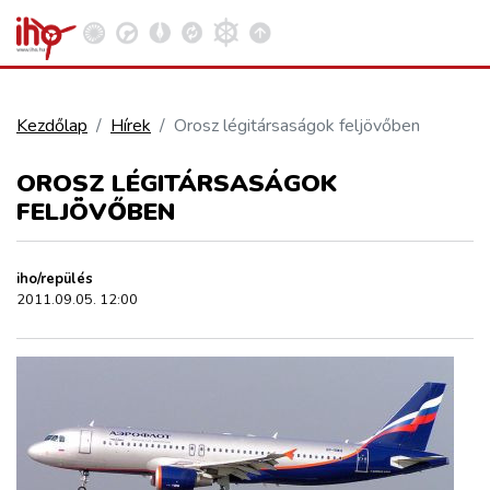
Kezdőlap
Hírek
Orosz légitársaságok feljövőben
VASÚT
OROSZ LÉGITÁRSASÁGOK
Kosár megtekintése
FELJÖVŐBEN
KÖZÚT
iho/repülés
REPÜLÉS
2011.09.05. 12:00
KÖZLEKEDÉSFEJLESZTÉS
ELLÁTÁSI LÁNC