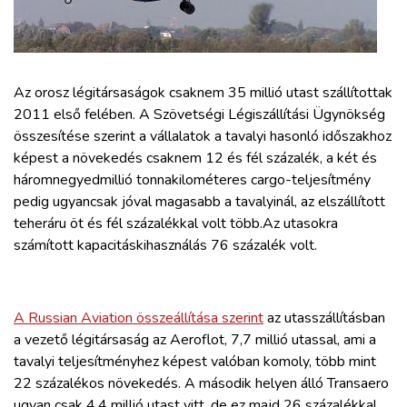
ZÖLDÚT
HAJÓZÁS
Az orosz légitársaságok csaknem 35 millió utast szállítottak
BLOG
2011 első felében. A Szövetségi Légiszállítási Ügynökség
összesítése szerint a vállalatok a tavalyi hasonló időszakhoz
képest a növekedés csaknem 12 és fél százalék, a két és
ARCHÍVUM
háromnegyedmillió tonnakilométeres cargo-teljesítmény
pedig ugyancsak jóval magasabb a tavalyinál, az elszállított
WEBSHOP
teheráru öt és fél százalékkal volt több.Az utasokra
számított kapacitáskihasználás 76 százalék volt.
BELÉPÉS
A Russian Aviation összeállítása szerint
az utasszállításban
REGISZTRÁCIÓ
a vezető légitársaság az Aeroflot, 7,7 millió utassal, ami a
tavalyi teljesítményhez képest valóban komoly, több mint
22 százalékos növekedés. A második helyen álló Transaero
ugyan csak 4,4 millió utast vitt, de ez majd 26 százalékkal