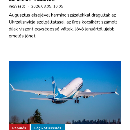
iho/vasút
·
2026.08.05. 16:05
Augusztus elsejével harminc százalékkal drágultak az
Ukrzaliznyicja szolgáltatásai, az üres kocsikért számolt
díjak viszont egységessé váltak. Jövő januártól újabb
emelés jöhet.
Repülés
Légiközlekedés