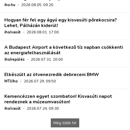
iho.hu
·
2026.08.05. 09:20
Hogyan fér fel egy ágyú egy kisvasúti pőrekocsira?
Lehet, Pálházán kiderül!
iho/vasút
·
2026.08.01. 17:00
A Budapest Airport a következő tíz napban csökkenti
az energiafelhasználását
iho/repülés
·
2026.07.31. 20:00
Elkészült az ötvenezredik debreceni BMW
MTI/iho
·
2026.07.29. 09:50
Kemencézzen egyet szombaton! Kisvasúti napot
rendeznek a múzeumvasúton!
iho/vasút
·
2026.07.24. 09:30
Még több hír