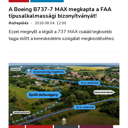
A Boeing B737-7 MAX megkapta a FAA
típusalkalmassági bizonyítványát!
iho/repülés
·
2026.08.04. 12:00
Ezzel megnyílt a légiút a 737 MAX család legkisebb
tagja előtt a kereskedelmi szolgálat megkezdéséhez.