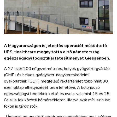
ZÖLDÚT
HAJÓZÁS
BLOG
A Magyarországon is jelentős operációt működtető
ARCHÍVUM
UPS Healthcare megnyitotta első németországi
egészségügyi logisztikai létesítményét Giessenben.
WEBSHOP
A 27 ezer 200 négyzetméteres, helyes gyógyszergyártási
(GMP) és helyes gyógyszer-nagykereskedelmi
BELÉPÉS
gyakorlatnak (GDP) megfelelő raktárterület több mint 30
ezer raklap elhelyezését teszi lehetővé. A különböző
egészségügyi termékek kettő és nyolc, valamint 15 és 25
REGISZTRÁCIÓ
Celsius fok közötti hőmérsékleten, illetve akár mínusz húsz
fokon is tárolhatók.
„Újonnan megnyitott raktárunk segítségével egy valóban