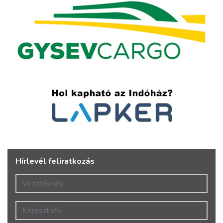
Hírlevél feliratkozás
Vezetéknév
Keresztnév