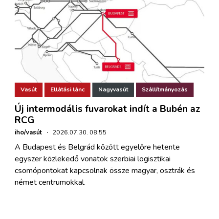
Vasút
Ellátási lánc
Nagyvasút
Szállítmányozás
Új intermodális fuvarokat indít a Bubén az
RCG
iho/vasút
·
2026.07.30. 08:55
A Budapest és Belgrád között egyelőre hetente
egyszer közlekedő vonatok szerbiai logisztikai
csomópontokat kapcsolnak össze magyar, osztrák és
német centrumokkal.