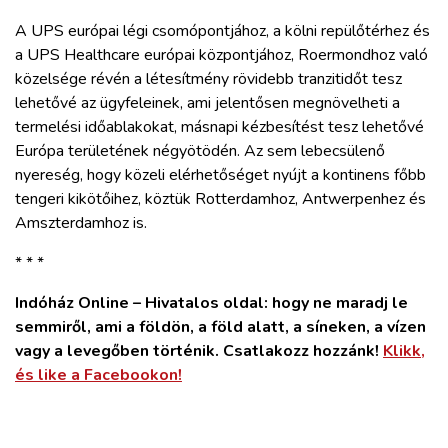
A UPS európai légi csomópontjához, a kölni repülőtérhez és
a UPS Healthcare európai központjához, Roermondhoz való
közelsége révén a létesítmény rövidebb tranzitidőt tesz
lehetővé az ügyfeleinek, ami jelentősen megnövelheti a
termelési időablakokat, másnapi kézbesítést tesz lehetővé
Európa területének négyötödén. Az sem lebecsülenő
nyereség, hogy közeli elérhetőséget nyújt a kontinens főbb
tengeri kikötőihez, köztük Rotterdamhoz, Antwerpenhez és
Amszterdamhoz is.
* * *
Indóház Online – Hivatalos oldal: hogy ne maradj le
semmiről, ami a földön, a föld alatt, a síneken, a vízen
vagy a levegőben történik. Csatlakozz hozzánk!
Klikk,
és like a Facebookon!