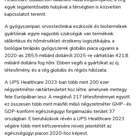
egyik legjelentősebb hubjával a térségben is közvetlen
kapcsolatot teremt.
A gyógyszeripari, orvostechnikai eszközök és biotermékek
gyártóinak egyre nagyobb szükségük van termékeik
időkritikus és hőmérséklet-érzékeny logisztikájára, a
biológiai terápiás gyógyszerek globális piaca ugyanis a
2020-as 285,5 milliárd dollárról 2025-re várhatóan 421,8
milliárd dollárra fog nőni. Ebben segíti a gyártókat az új
létesítmény, és a cég globális és régiós hálózata.
A UPS Healthcare 2023-ban több mint 200 ezer
négyzetméter raktárterületet hoz létre, amelynek mintegy
fele Európában lesz. A meglévő 217 létesítménnyel együtt
ez összesen több mint másfél millió négyzetméter GMP- és
GDP-konform egészségügyi forgalmazási terület 37
országban. E beruházások révén a UPS Healthcare 2023
végére több mint kétszeresére növeli jelenlétét az
egészségügyi piacon 2020-hoz képest.