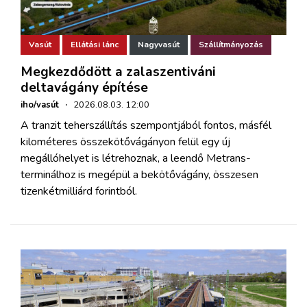
Vasút
Ellátási lánc
Nagyvasút
Szállítmányozás
Megkezdődött a zalaszentiváni
deltavágány építése
iho/vasút
·
2026.08.03. 12:00
A tranzit teherszállítás szempontjából fontos, másfél
kilométeres összekötővágányon felül egy új
megállóhelyet is létrehoznak, a leendő Metrans-
terminálhoz is megépül a bekötővágány, összesen
tizenkétmilliárd forintból.