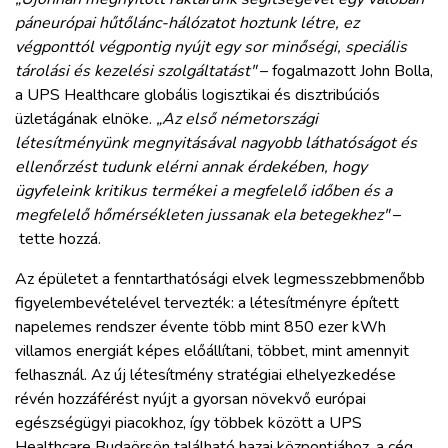
páneurópai hűtőlánc-hálózatot hoztunk létre, ez
végponttól végpontig nyújt egy sor minőségi, speciális
tárolási és kezelési szolgáltatást"
– fogalmazott John Bolla,
a UPS Healthcare globális logisztikai és disztribúciós
üzletágának elnöke.
„Az első németországi
létesítményünk megnyitásával nagyobb láthatóságot és
ellenőrzést tudunk elérni annak érdekében, hogy
ügyfeleink kritikus termékei a megfelelő időben és a
megfelelő hőmérsékleten jussanak ela betegekhez"
–
tette hozzá.
Az épületet a fenntarthatósági elvek legmesszebbmenőbb
figyelembevételével tervezték: a létesítményre épített
napelemes rendszer évente több mint 850 ezer kWh
villamos energiát képes előállítani, többet, mint amennyit
felhasznál. Az új létesítmény stratégiai elhelyezkedése
révén hozzáférést nyújt a gyorsan növekvő európai
egészségügyi piacokhoz, így többek között a UPS
Healthcare Budaörsön található hazai központjához, a cég