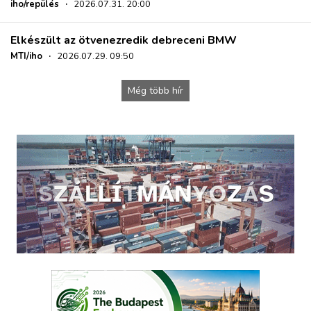
iho/repülés
·
2026.07.31. 20:00
Elkészült az ötvenezredik debreceni BMW
MTI/iho
·
2026.07.29. 09:50
Még több hír