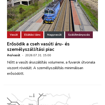
Vasút
Ellátási lánc
Nagyvasút
Szállítmányozás
Erősödik a cseh vasúti áru- és
személyszállítási piac
iho/vasút
·
2026.07.31. 15:00
Nőtt a vasúti áruszállítás volumene, a fuvarok útvonala
viszont rövidült. A személyszállítás minimálisan
erősödött.