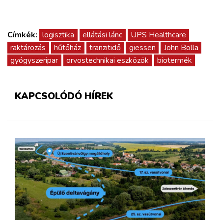
Címkék:
logisztika
ellátási lánc
UPS Healthcare
raktározás
hűtőház
tranzitidő
giessen
John Bolla
gyógyszeripar
orvostechnikai eszközök
biotermék
KAPCSOLÓDÓ HÍREK