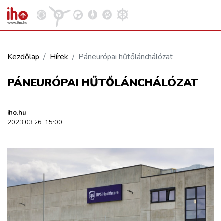
Kezdőlap
Hírek
Páneurópai hűtőlánchálózat
VASÚT
PÁNEURÓPAI HŰTŐLÁNCHÁLÓZAT
Kosár megtekintése
KÖZÚT
iho.hu
2023.03.26. 15:00
REPÜLÉS
KÖZLEKEDÉSFEJLESZTÉS
ELLÁTÁSI LÁNC