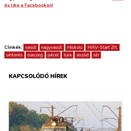
és like a Facebookon!
Címkék:
vasút
nagyvasút
Miskolc
MÁV-Start Zrt.
síntörés
isaszeg
pécel
tura
aszód
sín
KAPCSOLÓDÓ HÍREK