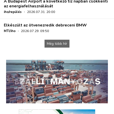
A Budapest Airport a következő tíz napban csökkenti
az energiafelhasználását
iho/repülés
·
2026.07.31. 20:00
Elkészült az ötvenezredik debreceni BMW
MTI/iho
·
2026.07.29. 09:50
Még több hír