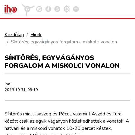
Kezdőlap
Hírek
Síntörés, egyvágányos forgalom a miskolci vonalon
VASÚT
Kosár megtekintése
SÍNTÖRÉS, EGYVÁGÁNYOS
KÖZÚT
FORGALOM A MISKOLCI VONALON
REPÜLÉS
iho
2013.10.31. 09:19
KÖZLEKEDÉSFEJLESZTÉS
Síntörés miatt Isaszeg és Pécel, valamint Aszód és Tura
ELLÁTÁSI LÁNC
között csak az egyik vágányon közlekedhettek a vonatok. A
hatvani és a miskolci vonatok 10-20 percet késtek,