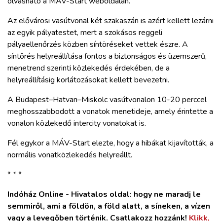
olvasható a MÁV-Start weboldalán.
ZÖLDÚT
Az elővárosi vasútvonal két szakaszán is azért kellett lezárni
HAJÓZÁS
az egyik pályatestet, mert a szokásos reggeli
pályaellenőrzés közben síntöréseket vettek észre. A
síntörés helyreállítása fontos a biztonságos és üzemszerű,
BLOG
menetrend szerinti közlekedés érdekében, de a
helyreállításig korlátozásokat kellett bevezetni.
ARCHÍVUM
A Budapest–Hatvan–Miskolc vasútvonalon 10-20 perccel
meghosszabbodott a vonatok menetideje, amely érintette a
WEBSHOP
vonalon közlekedő intercity vonatokat is.
Fél egykor a MÁV-Start elezte, hogy a hibákat kijavították, a
BELÉPÉS
normális vonatközlekedés helyreállt.
* * *
REGISZTRÁCIÓ
Indóház Online - Hivatalos oldal: hogy ne maradj le
semmiről, ami a földön, a föld alatt, a síneken, a vízen
vagy a levegőben történik. Csatlakozz hozzánk!
Klikk,