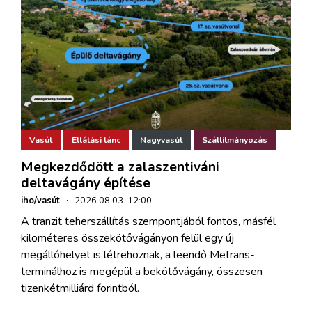
Vasút
Ellátási lánc
Nagyvasút
Szállítmányozás
Megkezdődött a zalaszentiváni
deltavágány építése
iho/vasút
·
2026.08.03. 12:00
A tranzit teherszállítás szempontjából fontos, másfél
kilométeres összekötővágányon felül egy új
megállóhelyet is létrehoznak, a leendő Metrans-
terminálhoz is megépül a bekötővágány, összesen
tizenkétmilliárd forintból.