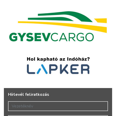
Hírlevél feliratkozás
Vezetéknév