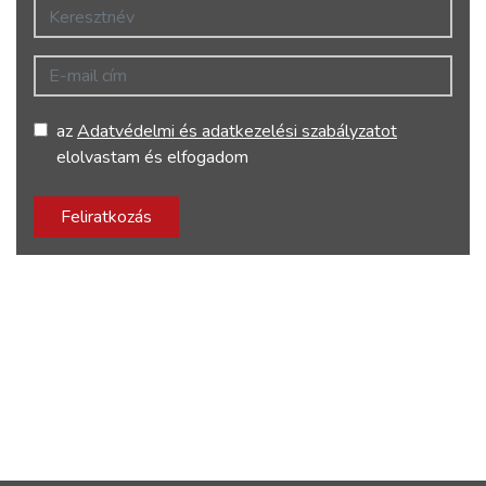
Keresztnév
E-mail cím
az
Adatvédelmi és adatkezelési szabályzatot
elolvastam és elfogadom
Feliratkozás