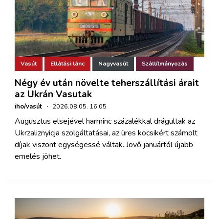
Vasút
Ellátási lánc
Nagyvasút
Szállítmányozás
Négy év után növelte teherszállítási árait
az Ukrán Vasutak
iho/vasút
·
2026.08.05. 16:05
Augusztus elsejével harminc százalékkal drágultak az
Ukrzaliznyicja szolgáltatásai, az üres kocsikért számolt
díjak viszont egységessé váltak. Jövő januártól újabb
emelés jöhet.