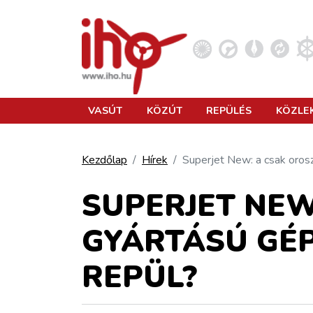
VASÚT
VASÚT
KÖZÚT
REPÜLÉS
KÖZLE
KÖZÚT
Kezdőlap
Hírek
Superjet New: a csak oros
REPÜLÉS
SUPERJET NEW
GYÁRTÁSÚ GÉ
KÖZLEKEDÉSFEJLESZTÉS
REPÜL?
ELLÁTÁSI LÁNC