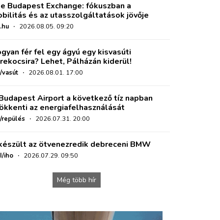
e Budapest Exchange: fókuszban a
bilitás és az utasszolgáltatások jövője
.hu
·
2026.08.05. 09:20
gyan fér fel egy ágyú egy kisvasúti
rekocsira? Lehet, Pálházán kiderül!
/vasút
·
2026.08.01. 17:00
Budapest Airport a következő tíz napban
ökkenti az energiafelhasználását
o/repülés
·
2026.07.31. 20:00
készült az ötvenezredik debreceni BMW
I/iho
·
2026.07.29. 09:50
Még több hír