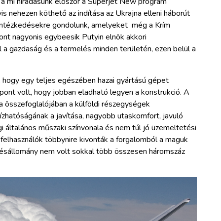
a mi híradásunk először a Superjet New program
is nehezen köthető az indítása az Ukrajna elleni háborút
 intézkedésekre gondolunk, amelyeket még a Krím
zont nagyonis egybeesik Putyin elnök akkori
ől a gazdaság és a termelés minden területén, ezen belül a
z, hogy egy teljes egészében hazai gyártású gépet
pont volt, hogy jobban eladható legyen a konstrukció. A
a összefoglalójában a külföldi részegységek
ízhatóságának a javítása, nagyobb utaskomfort, javuló
i általános műszaki színvonala és nem túl jó üzemeltetési
felhasználók többynire kivonták a forgalomból a maguk
ndelésállomány nem volt sokkal több összesen háromszáz