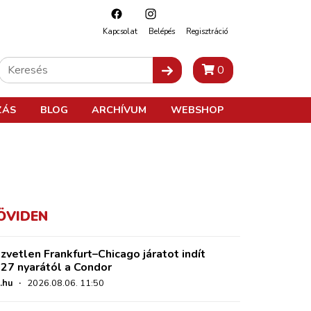
Kapcsolat
Belépés
Regisztráció
0
ZÁS
BLOG
ARCHÍVUM
WEBSHOP
ÖVIDEN
zvetlen Frankfurt–Chicago járatot indít
27 nyarától a Condor
.hu
·
2026.08.06. 11:50