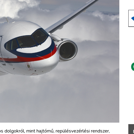
s dolgokról, mint hajtómű, repülésvezérlési rendszer,