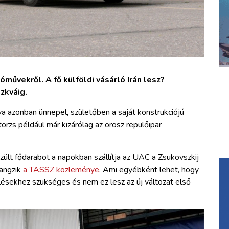
művekről. A fő külföldi vásárló Irán lesz?
zkváig.
a azonban ünnepel, születőben a saját konstrukciójú
a törzs például már kizárólag az orosz repülőipar
lt fődarabot a napokban szállítja az UAC a Zsukovszkij
angzik
a TASSZ közleménye
. Ami egyébként lehet, hogy
ztelésekhez szükséges és nem ez lesz az új változat első