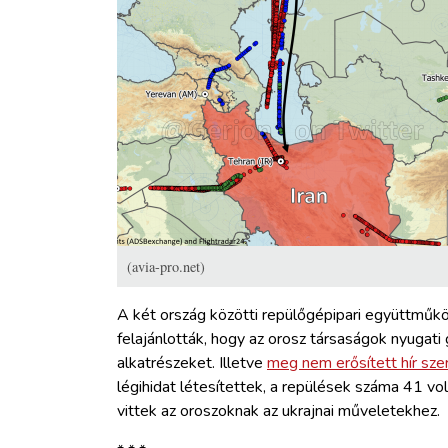
(avia-pro.net)
A két ország közötti repülőgépipari együttműköd
felajánlották, hogy az orosz társaságok nyugati
alkatrészeket. Illetve
meg nem erősített hír szer
légihidat létesítettek, a repülések száma 41 vo
vittek az oroszoknak az ukrajnai műveletekhez.