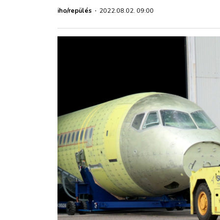
ZÖLDÚT
iho/repülés
·
2022.08.02. 09:00
HAJÓZÁS
BLOG
ARCHÍVUM
WEBSHOP
BELÉPÉS
REGISZTRÁCIÓ