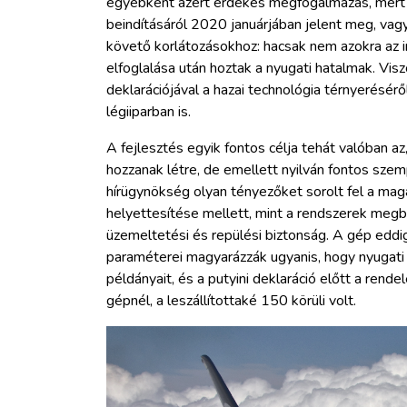
egyébként azért érdekes megfogalmazás, mert 
beindításáról 2020 januárjában jelent meg, vagy
követő korlátozásokhoz: hacsak nem azokra az
elfoglalása után hoztak a nyugati hatalmak. Vis
deklarációjával a hazai technológia térnyerésér
légiiparban is.
A fejlesztés egyik fontos célja tehát valóban a
hozzanak létre, de emellett nyilván fontos szem
hírügynökség olyan tényezőket sorolt fel a mag
helyettesítése mellett, mint a rendszerek megb
üzemeltetési és repülési biztonság. A gép eddig
paraméterei magyarázzák ugyanis, hogy nyugati 
példányait, és a putyini deklaráció előtt a re
gépnél, a leszállítottaké 150 körüli volt.