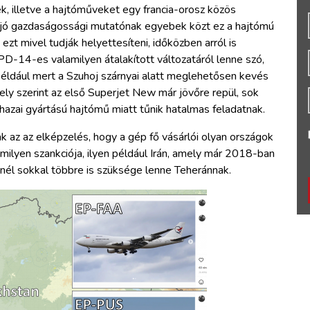
k, illetve a hajtóműveket egy francia-orosz közös
úl jó gazdaságossági mutatónak egyebek közt ez a hajtómú
ezt mivel tudják helyettesíteni, időközben arról is
D-14-es valamilyen átalakított változatáról lenne szó,
éldául mert a Szuhoj szárnyai alatt meglehetősen kevés
ely szerint az első Superjet New már jövőre repül, sok
hazai gyártású hajtómű miatt tűnik hatalmas feladatnak.
k az az elképzelés, hogy a gép fő vásárlói olyan országok
amilyen szankciója, ilyen például Irán, amely már 2018-ban
nél sokkal többre is szüksége lenne Teheránnak.