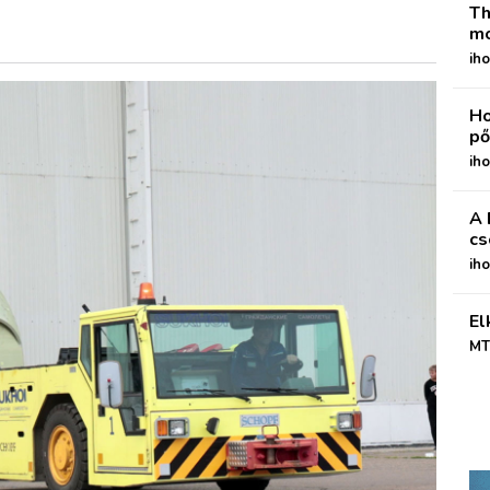
Th
mo
iho
Ho
pő
iho
A 
cs
ih
El
MT