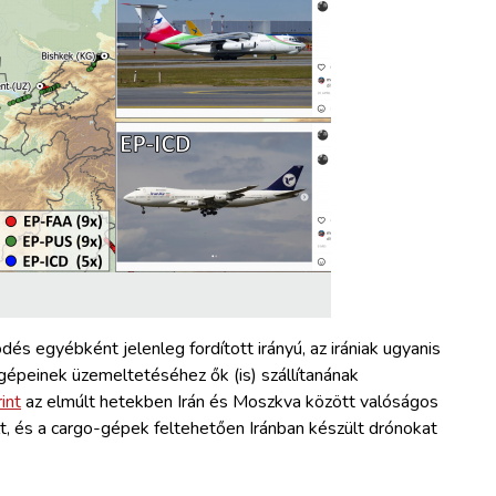
és egyébként jelenleg fordított irányú, az irániak ugyanis
 gépeinek üzemeltetéséhez ők (is) szállítanának
int
az elmúlt hetekben Irán és Moszkva között valóságos
lt, és a cargo-gépek feltehetően Iránban készült drónokat