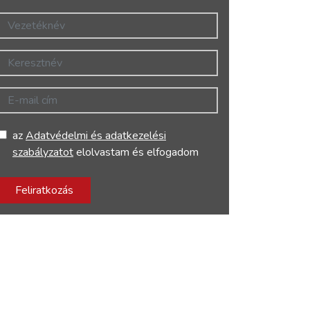
Vezetéknév
Keresztnév
E-mail cím
az
Adatvédelmi és adatkezelési
szabályzatot
elolvastam és elfogadom
Feliratkozás