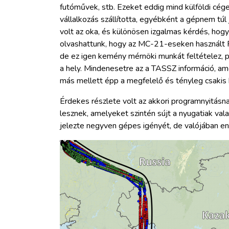
futóművek, stb. Ezeket eddig mind külföldi cége
vállalkozás szállította, egyébként a gépnem t
volt az oka, és különösen izgalmas kérdés, hogy 
olvashattunk, hogy az MC-21-eseken használt P
de ez igen kemény mérnöki munkát feltételez, p
a hely. Mindenesetre az a TASSZ információ, am
más mellett épp a megfelelő és tényleg csakis 
Érdekes részlete volt az akkori programnyitásna
lesznek, amelyeket szintén sújt a nyugatiak val
jelezte negyven gépes igényét, de valójában en