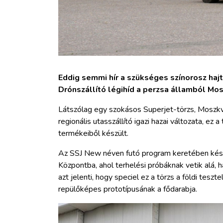
Eddig semmi hír a szükséges színorosz hajtó
Drónszállító légihíd a perzsa államból Mos
Látszólag egy szokásos Superjet-törzs, Moszkv
regionális utasszállító igazi hazai változata, ez 
termékeiből készült.
Az SSJ New néven futó program keretében készü
Központba, ahol terhelési próbáknak vetik alá, h
azt jelenti, hogy speciel ez a törzs a földi tes
repülőképes prototípusának a fődarabja.