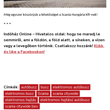
Még egyszer köszönjük a lehetőséget a Scania Hungária Kft-nek!
* * *
Indóház Online – Hivatalos oldal: hogy ne maradj le
semmiről, ami a földön, a föld alatt, a síneken, a vízen
vagy a levegőben történik. Csatlakozz hozzánk!
Klikk,
és like a Facebookon!
Címkék:
autóbusz
busz
elektromos autóbusz
elektromos busz
Scania
scania citywide
elektromos hajtás
elektromos hajtású autóbusz
scania citywide bev