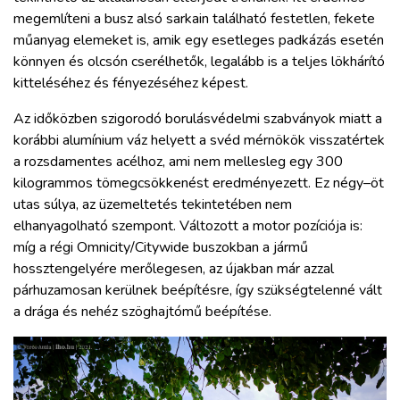
megemlíteni a busz alsó sarkain található festetlen, fekete
műanyag elemeket is, amik egy esetleges padkázás esetén
könnyen és olcsón cserélhetők, legalább is a teljes lökhárító
kitteléséhez és fényezéséhez képest.
Az időközben szigorodó borulásvédelmi szabványok miatt a
korábbi alumínium váz helyett a svéd mérnökök visszatértek
a rozsdamentes acélhoz, ami nem mellesleg egy 300
kilogrammos tömegcsökkenést eredményezett. Ez négy–öt
utas súlya, az üzemeltetés tekintetében nem
elhanyagolható szempont. Változott a motor pozíciója is:
míg a régi Omnicity/Citywide buszokban a jármű
hossztengelyére merőlegesen, az újakban már azzal
párhuzamosan kerülnek beépítésre, így szükségtelenné vált
a drága és nehéz szöghajtómű beépítése.