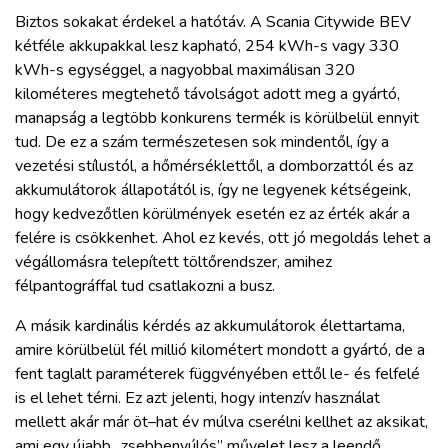
Biztos sokakat érdekel a hatótáv. A Scania Citywide BEV
kétféle akkupakkal lesz kapható, 254 kWh-s vagy 330
kWh-s egységgel, a nagyobbal maximálisan 320
kilométeres megtehető távolságot adott meg a gyártó,
manapság a legtöbb konkurens termék is körülbelül ennyit
tud. De ez a szám természetesen sok mindentől, így a
vezetési stílustól, a hőmérséklettől, a domborzattól és az
akkumulátorok állapotától is, így ne legyenek kétségeink,
hogy kedvezőtlen körülmények esetén ez az érték akár a
felére is csökkenhet. Ahol ez kevés, ott jó megoldás lehet a
végállomásra telepített töltőrendszer, amihez
félpantográffal tud csatlakozni a busz.
A másik kardinális kérdés az akkumulátorok élettartama,
amire körülbelül fél millió kilométert mondott a gyártó, de a
fent taglalt paraméterek függvényében ettől le- és felfelé
is el lehet térni. Ez azt jelenti, hogy intenzív használat
mellett akár már öt–hat év múlva cserélni kellhet az aksikat,
ami egy újabb „zsebbenyúlós” művelet lesz a leendő