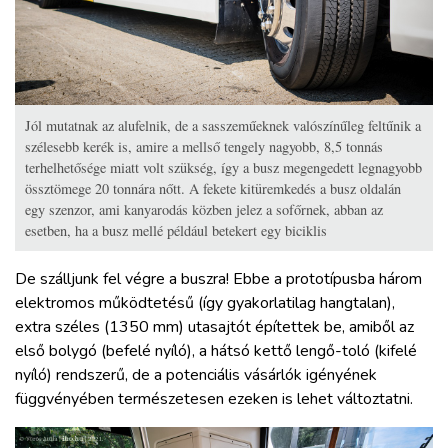
Jól mutatnak az alufelnik, de a sasszeműeknek valószínűleg feltűnik a
szélesebb kerék is, amire a mellső tengely nagyobb, 8,5 tonnás
terhelhetősége miatt volt szükség, így a busz megengedett legnagyobb
össztömege 20 tonnára nőtt. A fekete kitüremkedés a busz oldalán
egy szenzor, ami kanyarodás közben jelez a sofőrnek, abban az
esetben, ha a busz mellé például betekert egy biciklis
De szálljunk fel végre a buszra! Ebbe a prototípusba három
elektromos működtetésű (így gyakorlatilag hangtalan),
extra széles (1350 mm) utasajtót építettek be, amiből az
első bolygó (befelé nyíló), a hátsó kettő lengő-toló (kifelé
nyíló) rendszerű, de a potenciális vásárlók igényének
függvényében természetesen ezeken is lehet változtatni.