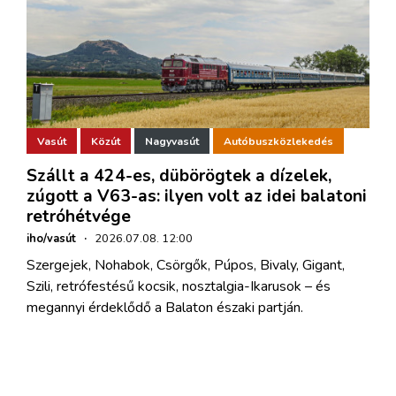
Vasút
Közút
Nagyvasút
Autóbuszközlekedés
Szállt a 424-es, dübörögtek a dízelek,
zúgott a V63-as: ilyen volt az idei balatoni
retróhétvége
iho/vasút
·
2026.07.08. 12:00
Szergejek, Nohabok, Csörgők, Púpos, Bivaly, Gigant,
Szili, retrófestésű kocsik, nosztalgia-Ikarusok – és
megannyi érdeklődő a Balaton északi partján.