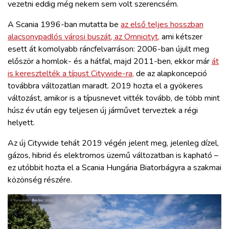
vezetni eddig még nekem sem volt szerencsém.
A Scania 1996-ban mutatta be
az első teljes hosszban
alacsonypadlós városi buszát, az Omnicityt,
ami kétszer
esett át komolyabb ráncfelvarráson: 2006-ban újult meg
először a homlok- és a hátfal, majd 2011-ben, ekkor már
át
is keresztelték a típust Citywide-ra,
de az alapkoncepció
továbbra változatlan maradt. 2019 hozta el a gyökeres
változást, amikor is a típusnevet vitték tovább, de több mint
húsz év után egy teljesen új járművet terveztek a régi
helyett.
Az új Citywide tehát 2019 végén jelent meg, jelenleg dízel,
gázos, hibrid és elektromos üzemű változatban is kapható –
ez utóbbit hozta el a Scania Hungária Biatorbágyra a szakmai
közönség részére.