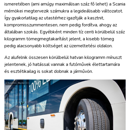
ismeretében (ami amúgy maximálisan száz fő lehet) a Scania
mérnökei megtervezik számukra a legideálisabb változatot.
Így gyakorlatilag az utastérhez igazítják a kasztnit,
kompromisszummentesen, nem pedig fordítva, ahogy az
általában szokás. Egyébként minden tíz centi körülbelül száz
kilogramm tömegmegtakarítást jelent, a kisebb tömeg
pedig alacsonyabb költséget az üzemeltetési oldalon.
Az alufelnik összesen körülbelül hatvan kilogramm mínuszt
jelentenek, jó hatással vannak a futóművek élettartamára
és esztétikailag is sokat dobnak a járművön.