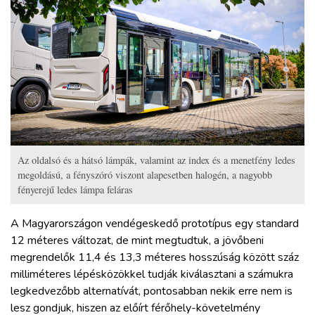
Az oldalsó és a hátsó lámpák, valamint az index és a menetfény ledes
megoldású, a fényszóró viszont alapesetben halogén, a nagyobb
fényerejű ledes lámpa feláras
A Magyarországon vendégeskedő prototípus egy standard
12 méteres változat, de mint megtudtuk, a jövőbeni
megrendelők 11,4 és 13,3 méteres hosszúság között száz
milliméteres lépésközökkel tudják kiválasztani a számukra
legkedvezőbb alternatívát, pontosabban nekik erre nem is
lesz gondjuk, hiszen az előírt férőhely-követelmény