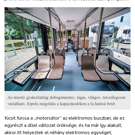
Az utastér gyakorlatilag dobogómentes, tágas, világos, tetszőlegesen
variálható. Jópofa megoldás a kapaszkodókon a fa hatású betét
Kicsit furcsa a „motorsátor” az elektromos buszban, de ez
egyrészt a dízel változat öröksége, és ha már így alakult,
akkor itt helyeztek el néhány elektromos egységet,