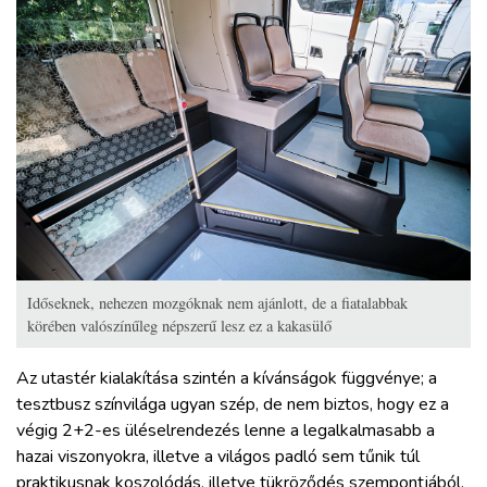
Időseknek, nehezen mozgóknak nem ajánlott, de a fiatalabbak
körében valószínűleg népszerű lesz ez a kakasülő
Az utastér kialakítása szintén a kívánságok függvénye; a
tesztbusz színvilága ugyan szép, de nem biztos, hogy ez a
végig 2+2-es üléselrendezés lenne a legalkalmasabb a
hazai viszonyokra, illetve a világos padló sem tűnik túl
praktikusnak koszolódás, illetve tükröződés szempontjából.