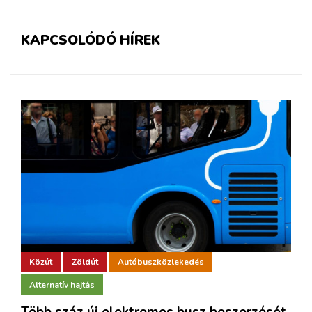
KAPCSOLÓDÓ HÍREK
Közút
Zöldút
Autóbuszközlekedés
Alternatív hajtás