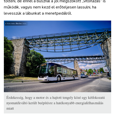
tölteni, de ennél a busznál a jól megszokott „vitorlázás” is
működik, vagyis nem kezd el erőteljesen lassulni, ha
levesszük a lábunkat a menetpedálról.
Érdekesség, hogy a motor és a hajtott tengely közé egy kétfokozatú
nyomatékváltó került beépítésre a hatékonyabb energiafelhasználás
miatt