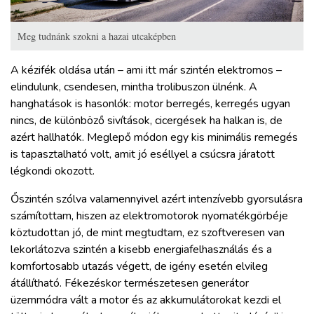
Meg tudnánk szokni a hazai utcaképben
A kézifék oldása után – ami itt már szintén elektromos –
elindulunk, csendesen, mintha trolibuszon ülnénk. A
hanghatások is hasonlók: motor berregés, kerregés ugyan
nincs, de különböző sivítások, cicergések ha halkan is, de
azért hallhatók. Meglepő módon egy kis minimális remegés
is tapasztalható volt, amit jó eséllyel a csúcsra járatott
légkondi okozott.
Őszintén szólva valamennyivel azért intenzívebb gyorsulásra
számítottam, hiszen az elektromotorok nyomatékgörbéje
köztudottan jó, de mint megtudtam, ez szoftveresen van
lekorlátozva szintén a kisebb energiafelhasználás és a
komfortosabb utazás végett, de igény esetén elvileg
átállítható. Fékezéskor természetesen generátor
üzemmódra vált a motor és az akkumulátorokat kezdi el