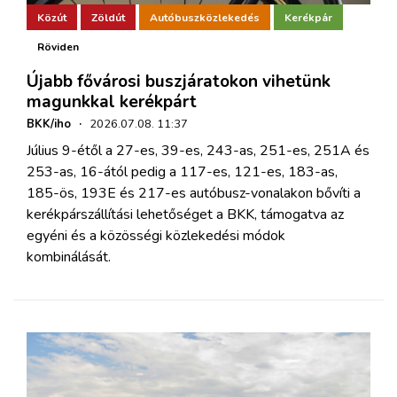
Közút
Zöldút
Autóbuszközlekedés
Kerékpár
Röviden
Újabb fővárosi buszjáratokon vihetünk
magunkkal kerékpárt
BKK/iho
·
2026.07.08. 11:37
Július 9-étől a 27-es, 39-es, 243-as, 251-es, 251A és
253-as, 16-ától pedig a 117-es, 121-es, 183-as,
185-ös, 193E és 217-es autóbusz-vonalakon bővíti a
kerékpárszállítási lehetőséget a BKK, támogatva az
egyéni és a közösségi közlekedési módok
kombinálását.