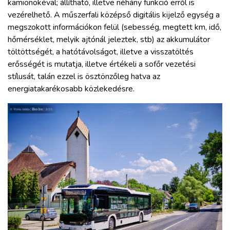
kamionokéval; állítható, illetve néhány funkció erről is
vezérelhető. A műszerfali középső digitális kijelző egység a
megszokott információkon felül (sebesség, megtett km, idő,
hőmérséklet, melyik ajtónál jeleztek, stb) az akkumulátor
töltöttségét, a hatótávolságot, illetve a visszatöltés
erősségét is mutatja, illetve értékeli a sofőr vezetési
stílusát, talán ezzel is ösztönzőleg hatva az
energiatakarékosabb közlekedésre.