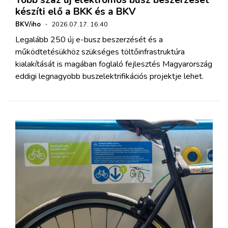
Több száz új elektromos busz beszerzését
készíti elő a BKK és a BKV
BKV/iho
·
2026.07.17. 16:40
Legalább 250 új e-busz beszerzését és a
működtetésükhöz szükséges töltőinfrastruktúra
kialakítását is magában foglaló fejlesztés Magyarország
eddigi legnagyobb buszelektrifikációs projektje lehet.