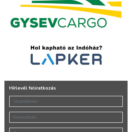
Hírlevél feliratkozás
Vezetéknév
Keresztnév
E-mail cím