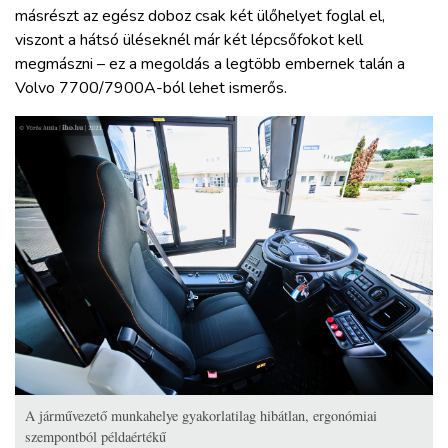
másrészt az egész doboz csak két ülőhelyet foglal el,
viszont a hátsó üléseknél már két lépcsőfokot kell
megmászni – ez a megoldás a legtöbb embernek talán a
Volvo 7700/7900A-ból lehet ismerős.
A járművezető munkahelye gyakorlatilag hibátlan, ergonómiai
szempontból példaértékű