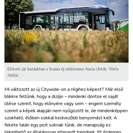
Először jár hazánkban a Scania új elektromos busza (fotók: Vörös
Attila)
Mi változott az új Citywide-on a régihez képest? Már első
blikkre feltűnik, hogy a dizájn – mindenki döntse el saját
ízlése szerint, hogy előnyére vagy sem – engem személy
szerint a képek alapján nem nyűgözött le, de mindenképpen
szokható, élőben sokkal kedvezőbb benyomást kelt. A
fekete talán egy picit soknak tűnik, de manapság ez
tekinthető az általánosan elterjedt trendnek. Itt érdemes