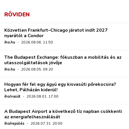
RÖVIDEN
Közvetlen Frankfurt–Chicago járatot indít 2027
nyarától a Condor
iho.hu
·
2026.08.06. 11:50
The Budapest Exchange: fókuszban a mobilitás és az
utasszolgáltatások jövője
iho.hu
·
2026.08.05. 09:20
Hogyan fér fel egy ágyú egy kisvasúti pőrekocsira?
Lehet, Pálházán kiderül!
iho/vasút
·
2026.08.01. 17:00
A Budapest Airport a következő tíz napban csökkenti
az energiafelhasználását
iho/repülés
·
2026.07.31. 20:00