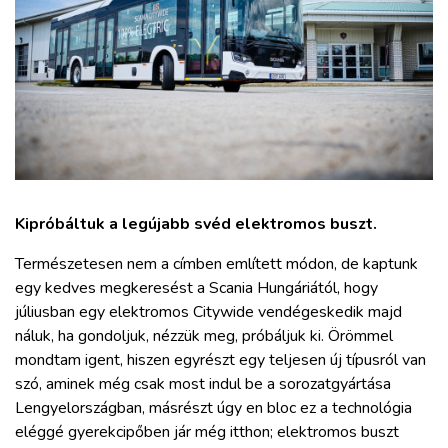
ZÖLDÚT
HAJÓZÁS
BLOG
ARCHÍVUM
Kipróbáltuk a legújabb svéd elektromos buszt.
WEBSHOP
Természetesen nem a címben említett módon, de kaptunk
egy kedves megkeresést a Scania Hungáriától, hogy
BELÉPÉS
júliusban egy elektromos Citywide vendégeskedik majd
náluk, ha gondoljuk, nézzük meg, próbáljuk ki. Örömmel
mondtam igent, hiszen egyrészt egy teljesen új típusról van
REGISZTRÁCIÓ
szó, aminek még csak most indul be a sorozatgyártása
Lengyelországban, másrészt úgy en bloc ez a technológia
eléggé gyerekcipőben jár még itthon; elektromos buszt