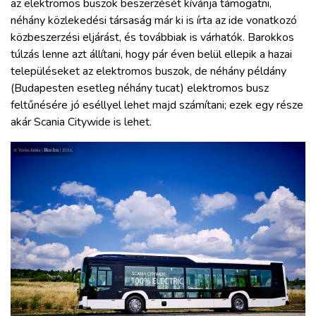
az elektromos buszok beszerzését kívánja támogatni,
néhány közlekedési társaság már ki is írta az ide vonatkozó
közbeszerzési eljárást, és továbbiak is várhatók. Barokkos
túlzás lenne azt állítani, hogy pár éven belül ellepik a hazai
településeket az elektromos buszok, de néhány példány
(Budapesten esetleg néhány tucat) elektromos busz
feltűnésére jó eséllyel lehet majd számítani; ezek egy része
akár Scania Citywide is lehet.