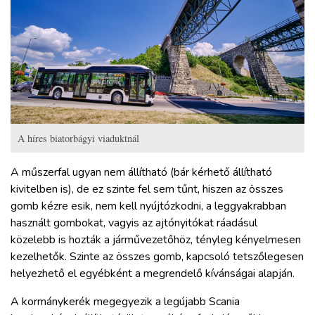
A híres biatorbágyi viaduktnál
A műszerfal ugyan nem állítható (bár kérhető állítható
kivitelben is), de ez szinte fel sem tűnt, hiszen az összes
gomb kézre esik, nem kell nyújtózkodni, a leggyakrabban
használt gombokat, vagyis az ajtónyitókat ráadásul
közelebb is hozták a járművezetőhöz, tényleg kényelmesen
kezelhetők. Szinte az összes gomb, kapcsoló tetszőlegesen
helyezhető el egyébként a megrendelő kívánságai alapján.
A kormánykerék megegyezik a legújabb Scania