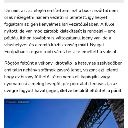
De mint azt az elején említettem, ezt a buszt ezúttal nem
csak nézegetni, hanem vezetni is lehetett, így helyet
foglaltam az igen kényelmes Isri vezetőülésben. A fülke
nyitott, de van mód zártabb kialakításút is rendelni – erre
például itthon továbbra is változatlanul igény van, de a
vírushelyzet és a romló közbiztonság miatt Nyugat-
Európában is egyre több város teszi le emellett a voksát.
Rögtön feltűnt a vékony „drótháló” a hatalmas szélvédőben,
ami talán néhány sofőrnek zavaró lehet, viszont azt jelenti,
hogy ez bizony fűthető; télen nem kell kapirgálni vagy
nyomatni rá a meleg levegőt; pár perc alatt leolvasztja az
üvegre fagyott havat/jeget, illetve belülről eltűnteti a párát.