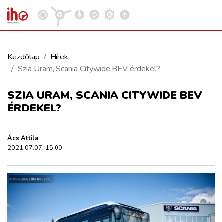
Kezdőlap
Hírek
Szia Uram, Scania Citywide BEV érdekel?
VASÚT
Kosár megtekintése
SZIA URAM, SCANIA CITYWIDE BEV
KÖZÚT
ÉRDEKEL?
REPÜLÉS
Ács Attila
2021.07.07. 15:00
KÖZLEKEDÉSFEJLESZTÉS
ELLÁTÁSI LÁNC