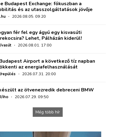
e Budapest Exchange: fókuszban a
bilitás és az utasszolgáltatások jövője
.hu
·
2026.08.05. 09:20
gyan fér fel egy ágyú egy kisvasúti
rekocsira? Lehet, Pálházán kiderül!
/vasút
·
2026.08.01. 17:00
Budapest Airport a következő tíz napban
ökkenti az energiafelhasználását
o/repülés
·
2026.07.31. 20:00
készült az ötvenezredik debreceni BMW
I/iho
·
2026.07.29. 09:50
Még több hír