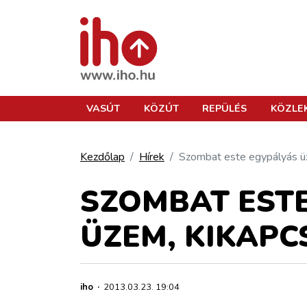
VASÚT
VASÚT
KÖZÚT
REPÜLÉS
KÖZLE
KÖZÚT
Kezdőlap
Hírek
Szombat este egypályás üz
REPÜLÉS
SZOMBAT ESTE
ÜZEM, KIKAPC
KÖZLEKEDÉSFEJLESZTÉS
ELLÁTÁSI LÁNC
iho
·
2013.03.23. 19:04