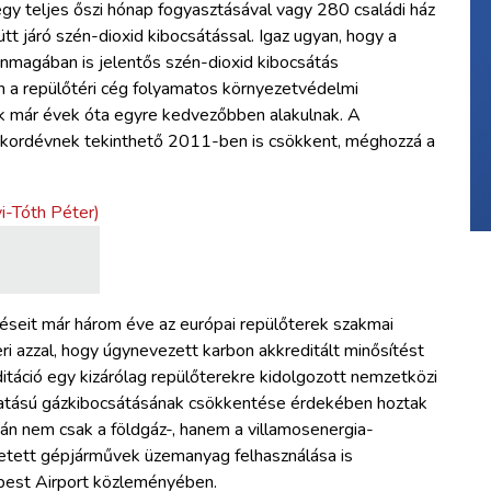
y teljes őszi hónap fogyasztásával vagy 280 családi ház
tt járó szén-dioxid kibocsátással. Igaz ugyan, hogy a
önmagában is jelentős szén-dioxid kibocsátás
 a repülőtéri cég folyamatos környezetvédelmi
tok már évek óta egyre kedvezőbben alakulnak. A
ekordévnek tekinthető 2011-ben is csökkent, méghozzá a
éseit már három éve az európai repülőterek szakmai
i azzal, hogy úgynevezett karbon akkreditált minősítést
táció egy kizárólag repülőterekre kidolgozott nemzetközi
zhatású gázkibocsátásának csökkentése érdekében hoztak
án nem csak a földgáz-, hanem a villamosenergia-
tetett gépjárművek üzemanyag felhasználása is
apest Airport közleményében.