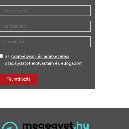
Vezetéknév
Keresztnév
E-mail cím
az
Adatvédelmi és adatkezelési
szabályzatot
elolvastam és elfogadom
Feliratkozás