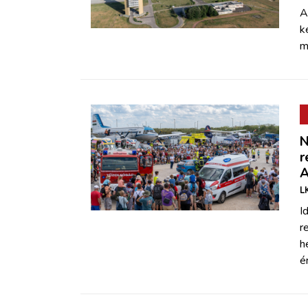
A
k
m
N
r
A
L
I
r
h
é