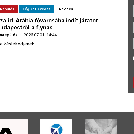
Repülés
Légiközlekedés
Röviden
zaúd-Arábia fővárosába indít járatot
udapestről a flynas
ho/repülés
·
2026.07.01. 14:44
e késlekedjenek.