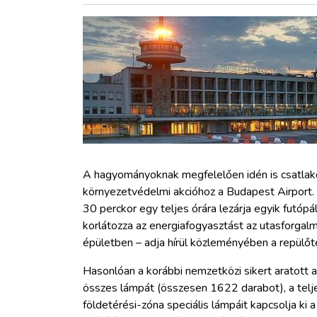
ZÖLDÚT
HAJÓZÁS
BLOG
ARCHÍVUM
WEBSHOP
A hagyományoknak megfelelően idén is csatlako
környezetvédelmi akcióhoz a Budapest Airport.
30 perckor egy teljes órára lezárja egyik futópá
BELÉPÉS
korlátozza az energiafogyasztást az utasforgalm
épületben – adja hírül közleményében a repülőt
REGISZTRÁCIÓ
Hasonlóan a korábbi nemzetközi sikert aratott a
összes lámpát (összesen 1622 darabot), a telje
földetérési-zóna speciális lámpáit kapcsolja ki