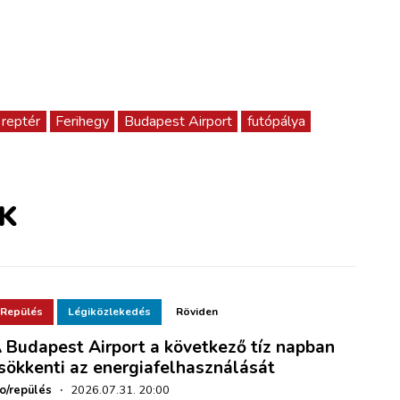
reptér
Ferihegy
Budapest Airport
futópálya
K
Repülés
Légiközlekedés
Röviden
 Budapest Airport a következő tíz napban
sökkenti az energiafelhasználását
ho/repülés
·
2026.07.31. 20:00