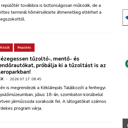
 repülőtér továbbra is biztonságosan működik, de a
ettes terminál hőmérséklete átmenetileg eltérhet a
egszokottól.
Közút
Repülés
ézegessen tűzoltó-, mentő- és
endőrautókat, próbálja ki a tűzoltást is az
eroparkban!
KK
·
2026.07.17. 08:45
dén is megrendezik a Kéklámpás Találkozót a ferihegyi
epülőmúzeumban, július 18-án, szombaton körülbelül
etven járműcsoda sorakozik fel. A látogatókat számos
rdekes program várja.