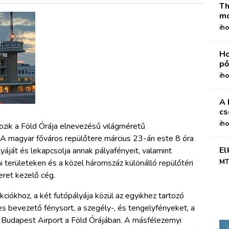
Th
mo
iho
Ho
pő
iho
A 
cs
ih
zik a Föld Órája elnevezésű világméretű
 A magyar főváros repülőtere március 23-án este 8 óra
El
lyáját és lekapcsolja annak pályafényeit, valamint
i területeken és a közel háromszáz különálló repülőtéri
MT
eret kezelő cég.
kciókhoz, a két futópályája közül az egyikhez tartozó
s bevezető fénysort, a szegély-, és tengelyfényeket, a
 a Budapest Airport a Föld Órájában. A másfélezernyi