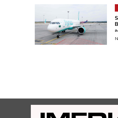
S
B
i
N