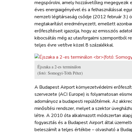
megspórolni, amely hozzávetőleg megegyezik eg
éves energiaigényével és a felhasználással együ
nemzeti légitársaság csődje (2012 február 3.) 
megtakarítást eredményezett, emellett azonban
erőfeszítéseit igazolja, hogy az emissziós ada
kibocsátás még az utasforgalmi szempontból r
teljes évre vetítve közel 8 százalékkal.
Éjszaka a 2-es terminálon
(fotó: Somogyi-Tóth Péter)
A Budapest Airport környezetvédelmi erőfeszít
szervezete (ACI Europe) is folyamatosan elismer
adományoz a budapesti repülőtérnek. Az akkredi
minősítési rendszer, melyet a szektor üveghá
létre. A 2010 óta alkalmazott módszertan alapj
fogyasztás és a Budapest Airport által üzemel
beleszámít a teljes értékbe – olvasható a Bud