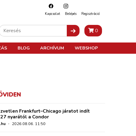
Kapcsolat
Belépés
Regisztráció
0
ZÁS
BLOG
ARCHÍVUM
WEBSHOP
ÖVIDEN
zvetlen Frankfurt–Chicago járatot indít
27 nyarától a Condor
.hu
·
2026.08.06. 11:50