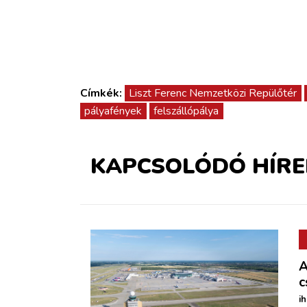
Címkék:
Liszt Ferenc Nemzetközi Repülőtér
pályafények
felszállópálya
KAPCSOLÓDÓ HÍRE
A
c
i