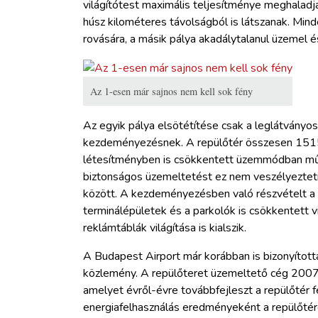
világítótest maximális teljesítménye meghaladj
húsz kilométeres távolságból is látszanak. Mi
rovására, a másik pálya akadálytalanul üzemel és 
Az 1-esen már sajnos nem kell sok fény
Az egyik pálya elsötétítése csak a leglátványo
kezdeményezésnek. A repülőtér összesen 1515 
létesítményben is csökkentett üzemmódban működi
biztonságos üzemeltetést ez nem veszélyezteti, 
között. A kezdeményezésben való részvételt a r
terminálépületek és a parkolók is csökkentett 
reklámtáblák világítása is kialszik.
A Budapest Airport már korábban is bizonyított
közlemény. A repülőteret üzemeltető cég 2007-b
amelyet évről-évre továbbfejleszt a repülőtér 
energiafelhasználás eredményeként a repülőté