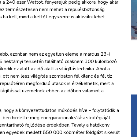
a a 240 ezer Wattot, fényerejük pedig akkora, hogy akár
ndez természetesen nem mehet a repülésbiztonság
ha kell, mind a kettőt egyszerre is aktiválni lehet.
sabb, azonban nem az egyetlen eleme a március 23-i
hektárnyi területén található csaknem 300 különböző
k ez alatt az idő alatt a világítástechnika. Ahol a
ott nem lesz világítás szombaton fél kilenc és fél tíz
epülőtéren megforduló utasok is érzékelhetik, mert a
világítással üzemelnek ebben az időben valamint a
a, hogy a környezettudatos működés híve – folytatódik a
en hirdette meg energiaracionalizálási stratégiáját,
fenntartható fejlődése érdekében. Tavaly a hatékony
ren egyebek mellett 850 000 köbméter földgázt sikerült