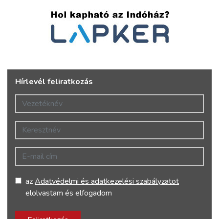
Hírlevél feliratkozás
Vezetéknév
Keresztnév
E-mail cím
az
Adatvédelmi és adatkezelési szabályzatot
elolvastam és elfogadom