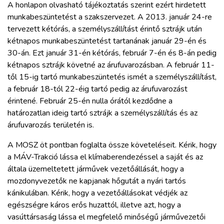
A honlapon olvasható tájékoztatás szerint ezért hirdetett
munkabeszüntetést a szakszervezet. A 2013. január 24-re
tervezett kétórás, a személyszállítást érintő sztrájk után
kétnapos munkabeszüntetést tartanának január 29-én és
30-án. Ezt január 31-én kétórás, február 7-én és 8-án pedig
kétnapos sztrájk követné az árufuvarozásban. A február 11-
től 15-ig tartó munkabeszüntetés ismét a személyszállítást,
a február 18-tól 22-éig tartó pedig az árufuvarozást
érintené. Február 25-én nulla órától kezdődne a
határozatlan ideig tartó sztrájk a személyszállítás és az
árufuvarozás területén is.
A MOSZ öt pontban foglalta össze követeléseit. Kérik, hogy
a MÁV-Trakció lássa el klímaberendezéssel a saját és az
általa üzemeltetett járművek vezetőállását, hogy a
mozdonyvezetők ne kapjanak hőgutát a nyári tartós
kánikulában. Kérik, hogy a vezetőállásokat védjék az
egészségre káros erős huzattól, illetve azt, hogy a
vasúttársaság lássa el megfelelő minőségű járművezetői