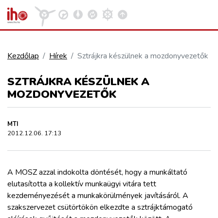
Kezdőlap
Hírek
Sztrájkra készülnek a mozdonyvezetők
VASÚT
SZTRÁJKRA KÉSZÜLNEK A
Kosár megtekintése
MOZDONYVEZETŐK
KÖZÚT
MTI
REPÜLÉS
2012.12.06. 17:13
KÖZLEKEDÉSFEJLESZTÉS
A MOSZ azzal indokolta döntését, hogy a munkáltató
elutasította a kollektív munkaügyi vitára tett
ELLÁTÁSI LÁNC
kezdeményezését a munkakörülmények javításáról. A
szakszervezet csütörtökön elkezdte a sztrájktámogató