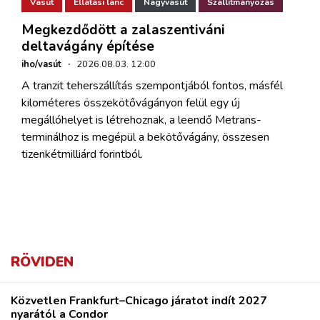
Vasút
Ellátási lánc
Nagyvasút
Szállítmányozás
Megkezdődött a zalaszentiváni
deltavágány építése
iho/vasút
·
2026.08.03. 12:00
A tranzit teherszállítás szempontjából fontos, másfél
kilométeres összekötővágányon felül egy új
megállóhelyet is létrehoznak, a leendő Metrans-
terminálhoz is megépül a bekötővágány, összesen
tizenkétmilliárd forintból.
RÖVIDEN
Közvetlen Frankfurt–Chicago járatot indít 2027
nyarától a Condor