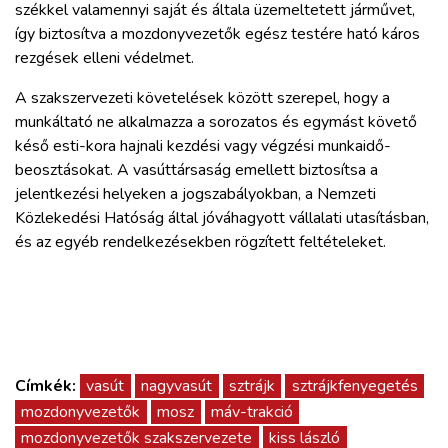
székkel valamennyi saját és általa üzemeltetett járművet,
így biztosítva a mozdonyvezetők egész testére ható káros
rezgések elleni védelmet.
A szakszervezeti követelések között szerepel, hogy a
munkáltató ne alkalmazza a sorozatos és egymást követő
késő esti-kora hajnali kezdési vagy végzési munkaidő-
beosztásokat. A vasúttársaság emellett biztosítsa a
jelentkezési helyeken a jogszabályokban, a Nemzeti
Közlekedési Hatóság által jóváhagyott vállalati utasításban,
és az egyéb rendelkezésekben rögzített feltételeket.
Címkék:
vasút
nagyvasút
sztrájk
sztrájkfenyegetés
mozdonyvezetők
mosz
máv-trakció
mozdonyvezetők szakszervezete
kiss lászló