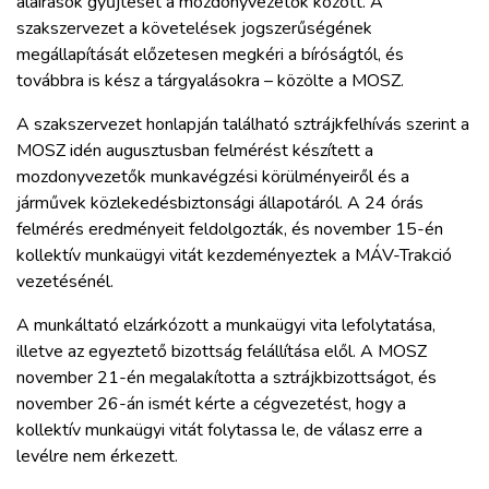
aláírások gyűjtését a mozdonyvezetők között. A
ZÖLDÚT
szakszervezet a követelések jogszerűségének
megállapítását előzetesen megkéri a bíróságtól, és
HAJÓZÁS
továbbra is kész a tárgyalásokra – közölte a MOSZ.
A szakszervezet honlapján található sztrájkfelhívás szerint a
BLOG
MOSZ idén augusztusban felmérést készített a
mozdonyvezetők munkavégzési körülményeiről és a
ARCHÍVUM
járművek közlekedésbiztonsági állapotáról. A 24 órás
felmérés eredményeit feldolgozták, és november 15-én
kollektív munkaügyi vitát kezdeményeztek a MÁV-Trakció
WEBSHOP
vezetésénél.
A munkáltató elzárkózott a munkaügyi vita lefolytatása,
BELÉPÉS
illetve az egyeztető bizottság felállítása elől. A MOSZ
november 21-én megalakította a sztrájkbizottságot, és
REGISZTRÁCIÓ
november 26-án ismét kérte a cégvezetést, hogy a
kollektív munkaügyi vitát folytassa le, de válasz erre a
levélre nem érkezett.