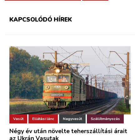
KAPCSOLÓDÓ HÍREK
Vasút
Ellátási lánc
Nagyvasút
Szállítmányozás
Négy év után növelte teherszállítási árait
az Ukrán Vasutak