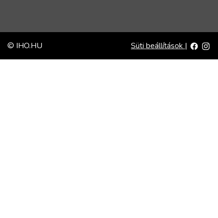
© IHO.HU
Süti beállítások
|