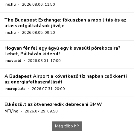
iho.hu
·
2026.08.06. 11:50
The Budapest Exchange: fókuszban a mobilitás és az
utasszolgáltatások jövője
iho.hu
·
2026.08.05. 09:20
Hogyan fér fel egy ágyú egy kisvasúti pőrekocsira?
Lehet, Pálházán kiderül!
iho/vasút
·
2026.08.01. 17:00
A Budapest Airport a következő tíz napban csökkenti
az energiafelhasználását
iho/repülés
·
2026.07.31. 20:00
Elkészült az ötvenezredik debreceni BMW
MTI/iho
·
2026.07.29. 09:50
Még több hír