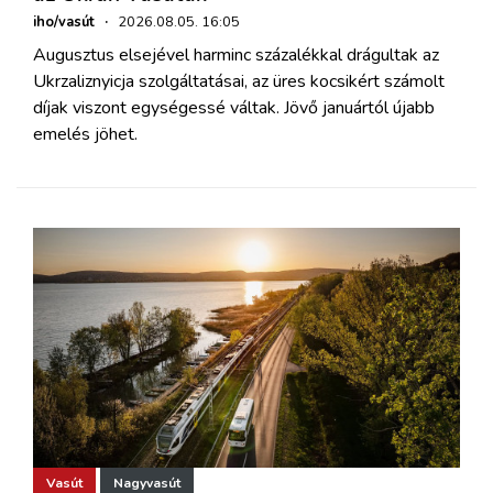
iho/vasút
·
2026.08.05. 16:05
Augusztus elsejével harminc százalékkal drágultak az
Ukrzaliznyicja szolgáltatásai, az üres kocsikért számolt
díjak viszont egységessé váltak. Jövő januártól újabb
emelés jöhet.
Vasút
Nagyvasút