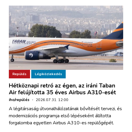
Repülés
Légiközlekedés
Hétköznapi retró az égen, az iráni Taban
Air felújította 35 éves Airbus A310-esét
iho/repülés
·
2026.07.31. 12:00
A légitársaság útvonalhálózatának bővítését tervezi, és
modernizációs programja első lépéseként állította
forgalomba egyetlen Airbus A310-es repülőgépét.