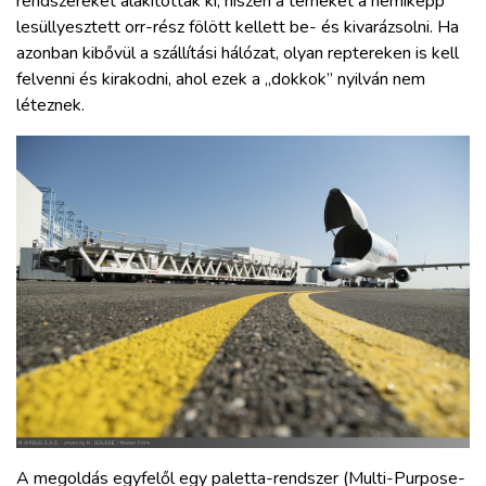
rendszereket alakítottak ki, hiszen a terheket a némiképp
lesüllyesztett orr-rész fölött kellett be- és kivarázsolni. Ha
azonban kibővül a szállítási hálózat, olyan reptereken is kell
felvenni és kirakodni, ahol ezek a „dokkok” nyilván nem
léteznek.
A megoldás egyfelől egy paletta-rendszer (Multi-Purpose-