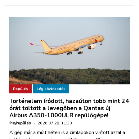
Repülés
Légiközlekedés
Történelem íródott, hazaúton több mint 24
órát töltött a levegőben a Qantas új
Airbus A350-1000ULR repülőgépe!
iho/repülés
·
2026.07.28. 11:30
A gép már a múlt héten is a címlapokon virított azzal a