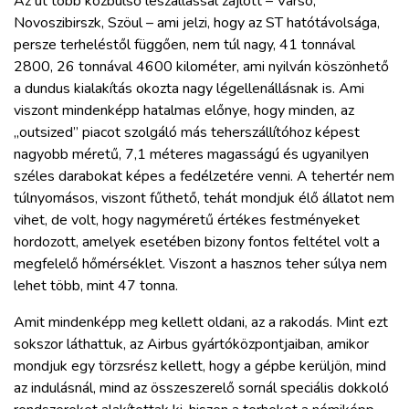
Az út több közbülső leszállással zajlott – Varsó,
Novoszibirszk, Szöul – ami jelzi, hogy az ST hatótávolsága,
persze terheléstől függően, nem túl nagy, 41 tonnával
2800, 26 tonnával 4600 kilométer, ami nyilván köszönhető
a dundus kialakítás okozta nagy légellenállásnak is. Ami
viszont mindenképp hatalmas előnye, hogy minden, az
„outsized” piacot szolgáló más teherszállítóhoz képest
nagyobb méretű, 7,1 méteres magasságú és ugyanilyen
széles darabokat képes a fedélzetére venni. A tehertér nem
túlnyomásos, viszont fűthető, tehát mondjuk élő állatot nem
vihet, de volt, hogy nagyméretű értékes festményeket
hordozott, amelyek esetében bizony fontos feltétel volt a
megfelelő hőmérséklet. Viszont a hasznos teher súlya nem
lehet több, mint 47 tonna.
Amit mindenképp meg kellett oldani, az a rakodás. Mint ezt
sokszor láthattuk, az Airbus gyártóközpontjaiban, amikor
mondjuk egy törzsrész kellett, hogy a gépbe kerüljön, mind
az indulásnál, mind az összeszerelő sornál speciális dokkoló