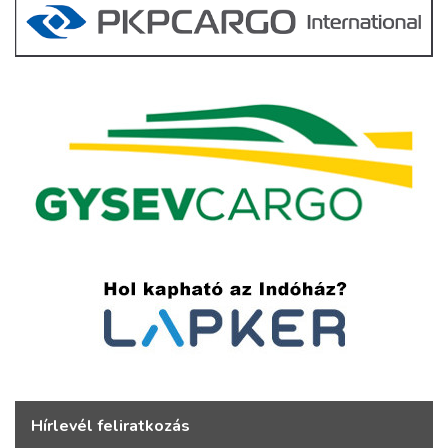
Hírlevél feliratkozás