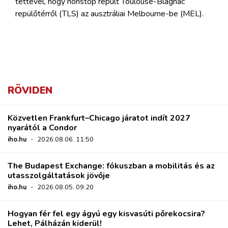
tettével, hogy nonstop repült Toulouse-Blagnac
repülőtérről (TLS) az ausztráliai Melbourne-be (MEL).
RÖVIDEN
Közvetlen Frankfurt–Chicago járatot indít 2027
nyarától a Condor
iho.hu
·
2026.08.06. 11:50
The Budapest Exchange: fókuszban a mobilitás és az
utasszolgáltatások jövője
iho.hu
·
2026.08.05. 09:20
Hogyan fér fel egy ágyú egy kisvasúti pőrekocsira?
Lehet, Pálházán kiderül!