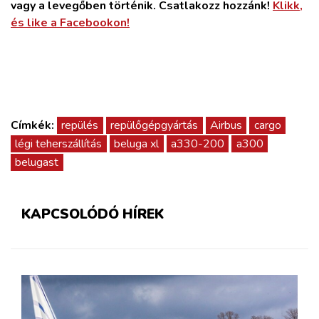
vagy a levegőben történik. Csatlakozz hozzánk!
Klikk,
és like a Facebookon!
Címkék:
repülés
repülőgépgyártás
Airbus
cargo
légi teherszállítás
beluga xl
a330-200
a300
belugast
KAPCSOLÓDÓ HÍREK