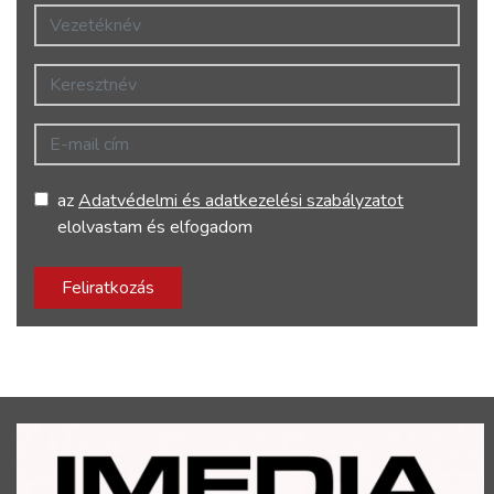
Vezetéknév
Keresztnév
E-mail cím
az
Adatvédelmi és adatkezelési szabályzatot
elolvastam és elfogadom
Feliratkozás