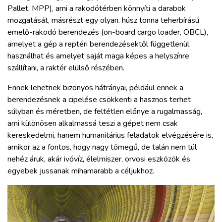
Pallet, MPP), ami a rakodótérben könnyíti a darabok
mozgatását, másrészt egy olyan. húsz tonna teherbírású
emelő-rakodó berendezés (on-board cargo loader, OBCL),
amelyet a gép a reptéri berendezésektől függetlenül
használhat és amelyet saját maga képes a helyszínre
szállítani, a raktér elülső részében.
Ennek lehetnek bizonyos hátrányai, például ennek a
berendezésnek a cipelése csökkenti a hasznos terhet
súlyban és méretben, de feltétlen előnye a rugalmasság,
ami különösen alkalmassá teszi a gépet nem csak
kereskedelmi, hanem humanitárius feladatok elvégzésére is,
amikor az a fontos, hogy nagy tömegű, de talán nem túl
nehéz áruk, akár ivóvíz, élelmiszer, orvosi eszközök és
egyebek jussanak mihamarabb a céljukhoz.