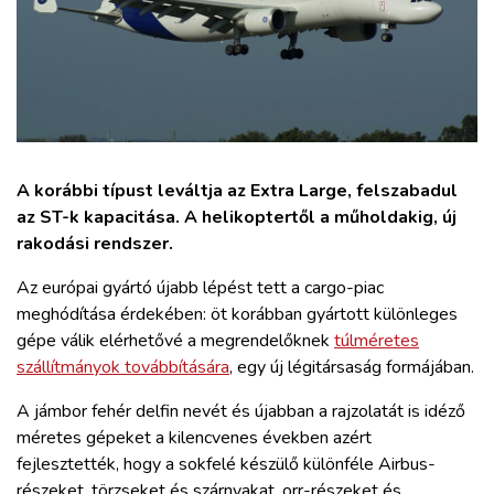
ZÖLDÚT
HAJÓZÁS
BLOG
A korábbi típust leváltja az Extra Large, felszabadul
ARCHÍVUM
az ST-k kapacitása. A helikoptertől a műholdakig, új
rakodási rendszer.
WEBSHOP
Az európai gyártó újabb lépést tett a cargo-piac
meghódítása érdekében: öt korábban gyártott különleges
BELÉPÉS
gépe válik elérhetővé a megrendelőknek
túlméretes
szállítmányok továbbítására
, egy új légitársaság formájában.
REGISZTRÁCIÓ
A jámbor fehér delfin nevét és újabban a rajzolatát is idéző
méretes gépeket a kilencvenes években azért
fejlesztették, hogy a sokfelé készülő különféle Airbus-
részeket, törzseket és szárnyakat, orr-részeket és