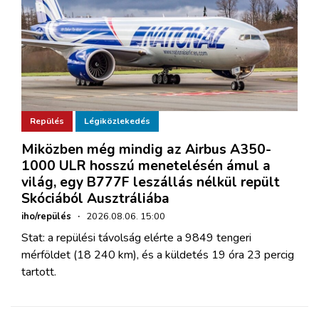
Repülés
Légiközlekedés
Miközben még mindig az Airbus A350-
1000 ULR hosszú menetelésén ámul a
világ, egy B777F leszállás nélkül repült
Skóciából Ausztráliába
iho/repülés
·
2026.08.06. 15:00
Stat: a repülési távolság elérte a 9849 tengeri
mérföldet (18 240 km), és a küldetés 19 óra 23 percig
tartott.