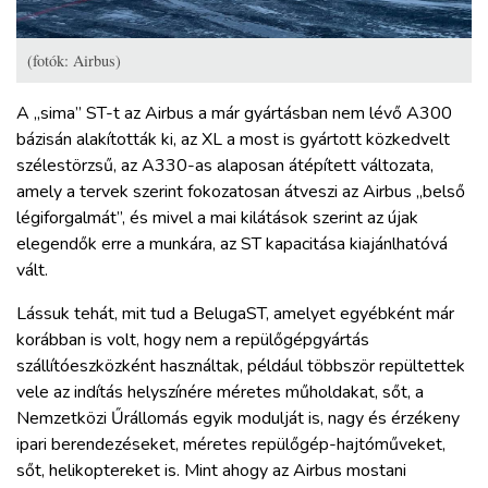
(fotók: Airbus)
A „sima” ST-t az Airbus a már gyártásban nem lévő A300
bázisán alakították ki, az XL a most is gyártott közkedvelt
szélestörzsű, az A330-as alaposan átépített változata,
amely a tervek szerint fokozatosan átveszi az Airbus „belső
légiforgalmát”, és mivel a mai kilátások szerint az újak
elegendők erre a munkára, az ST kapacitása kiajánlhatóvá
vált.
Lássuk tehát, mit tud a BelugaST, amelyet egyébként már
korábban is volt, hogy nem a repülőgépgyártás
szállítóeszközként használtak, például többször repültettek
vele az indítás helyszínére méretes műholdakat, sőt, a
Nemzetközi Űrállomás egyik modulját is, nagy és érzékeny
ipari berendezéseket, méretes repülőgép-hajtóműveket,
sőt, helikoptereket is. Mint ahogy az Airbus mostani