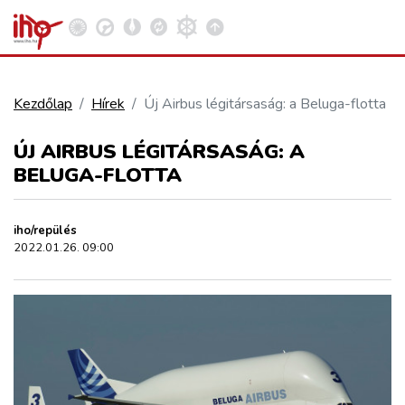
Kezdőlap
Hírek
Új Airbus légitársaság: a Beluga-flotta
VASÚT
ÚJ AIRBUS LÉGITÁRSASÁG: A
Kosár megtekintése
BELUGA-FLOTTA
KÖZÚT
iho/repülés
REPÜLÉS
2022.01.26. 09:00
KÖZLEKEDÉSFEJLESZTÉS
ELLÁTÁSI LÁNC