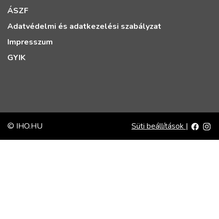
ÁSZF
Adatvédelmi és adatkezelési szabályzat
Impresszum
GYIK
© IHO.HU
Süti beállítások
|