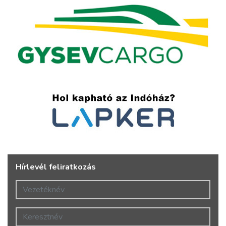
Hírlevél feliratkozás
Vezetéknév
Keresztnév