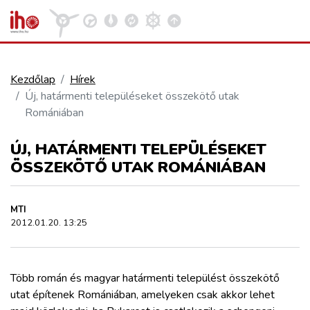
Kezdőlap
Hírek
Új, határmenti településeket összekötő utak
VASÚT
Romániában
Kosár megtekintése
ÚJ, HATÁRMENTI TELEPÜLÉSEKET
KÖZÚT
ÖSSZEKÖTŐ UTAK ROMÁNIÁBAN
REPÜLÉS
MTI
2012.01.20. 13:25
KÖZLEKEDÉSFEJLESZTÉS
ELLÁTÁSI LÁNC
Több román és magyar határmenti települést összekötő
utat építenek Romániában, amelyeken csak akkor lehet