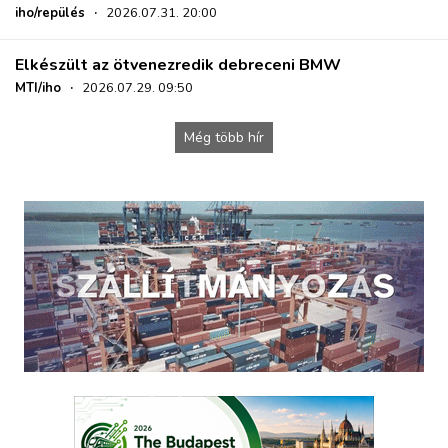
iho/repülés
·
2026.07.31. 20:00
Elkészült az ötvenezredik debreceni BMW
MTI/iho
·
2026.07.29. 09:50
Még több hír