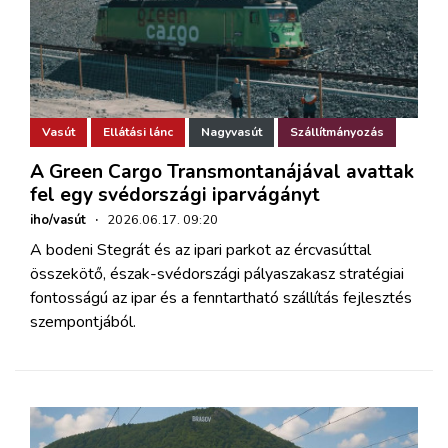
Vasút
Ellátási lánc
Nagyvasút
Szállítmányozás
A Green Cargo Transmontanájával avattak
fel egy svédországi iparvágányt
iho/vasút
·
2026.06.17. 09:20
A bodeni Stegrát és az ipari parkot az ércvasúttal
összekötő, észak-svédországi pályaszakasz stratégiai
fontosságú az ipar és a fenntartható szállítás fejlesztés
szempontjából.