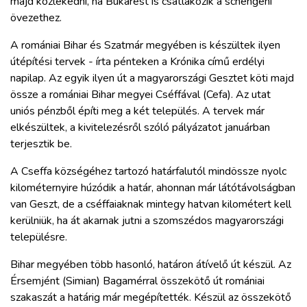
majd közlekedni, ha Bukarest is csatlakozik a schengeni
ZÖLDÚT
övezethez.
HAJÓZÁS
A romániai Bihar és Szatmár megyében is készültek ilyen
útépítési tervek - írta pénteken a Krónika című erdélyi
napilap. Az egyik ilyen út a magyarországi Gesztet köti majd
BLOG
össze a romániai Bihar megyei Cséffával (Cefa). Az utat
uniós pénzből építi meg a két település. A tervek már
ARCHÍVUM
elkészültek, a kivitelezésről szóló pályázatot januárban
terjesztik be.
WEBSHOP
A Cseffa községéhez tartozó határfalutól mindössze nyolc
kilométernyire húzódik a határ, ahonnan már látótávolságban
van Geszt, de a cséffaiaknak mintegy hatvan kilométert kell
BELÉPÉS
kerülniük, ha át akarnak jutni a szomszédos magyarországi
településre.
REGISZTRÁCIÓ
Bihar megyében több hasonló, határon átívelő út készül. Az
Érsemjént (Simian) Bagamérral összekötő út romániai
szakaszát a határig már megépítették. Készül az összekötő