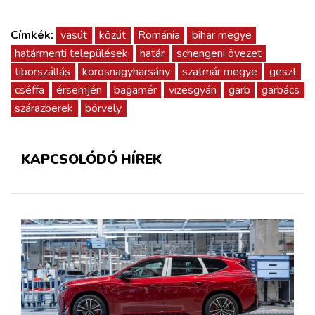
Címkék:
vasút
közút
Románia
bihar megye
határmenti települések
határ
schengeni övezet
tiborszállás
körösnagyharsány
szatmár megye
geszt
cséffa
érsemjén
bagamér
vizesgyán
garb
garbács
szárazberek
börvely
KAPCSOLÓDÓ HÍREK