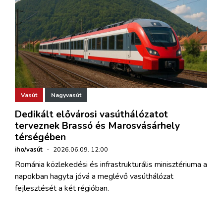
Vasút
Nagyvasút
Dedikált elővárosi vasúthálózatot
terveznek Brassó és Marosvásárhely
térségében
iho/vasút
·
2026.06.09. 12:00
Románia közlekedési és infrastrukturális minisztériuma a
napokban hagyta jóvá a meglévő vasúthálózat
fejlesztését a két régióban.