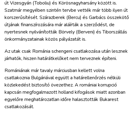
út Vizesgyán (Toboliu) és Körösnagyharsány között is.
Szatmár megyében szintén tervbe vették már több ilyen út
korszerűsítését. Szárazberek (Bercu) és Garbács összekötő
útjának finanszírozására már aláírták a szerződést, de
nyertesnek nyilvánították Börvely (Berveni) és Tiborszállás
önkormányzatainak közös pályázatát is.
Az utak csak Románia schengeni csatlakozása után lesznek
járhatók, hiszen határátkelőket nem terveznek építeni.
Romániának már tavaly márciusban kellett volna
csatlakoznia Bulgáriával együtt a határellenőrzés nélküli
közlekedést biztosító övezethez. A romániai korrupció
kapcsán megfogalmazott holland kifogások miatt azonban
egyelőre meghatározatlan időre halasztották Bukarest
csatlakozását.