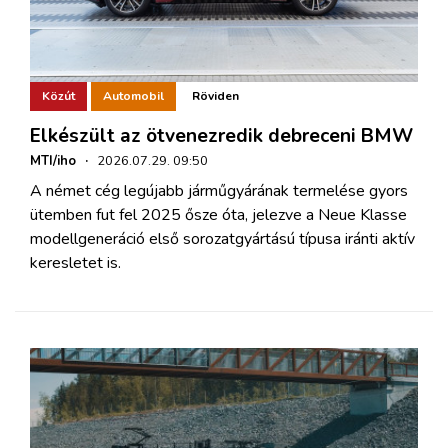
Közút
Automobil
Röviden
Elkészült az ötvenezredik debreceni BMW
MTI/iho
·
2026.07.29. 09:50
A német cég legújabb járműgyárának termelése gyors
ütemben fut fel 2025 ősze óta, jelezve a Neue Klasse
modellgeneráció első sorozatgyártású típusa iránti aktív
keresletet is.