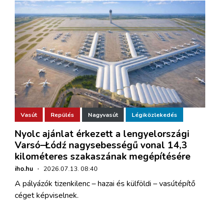
Vasút
Repülés
Nagyvasút
Légiközlekedés
Nyolc ajánlat érkezett a lengyelországi
Varsó–Łódź nagysebességű vonal 14,3
kilométeres szakaszának megépítésére
iho.hu
·
2026.07.13. 08:40
A pályázók tizenkilenc – hazai és külföldi – vasútépítő
céget képviselnek.