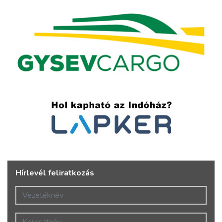
Hírlevél feliratkozás
Vezetéknév
Keresztnév