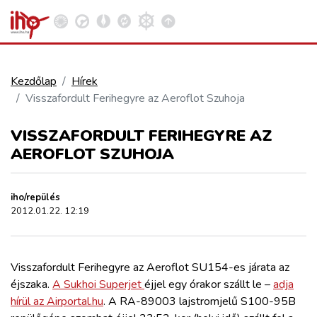
Kezdőlap
Hírek
Visszafordult Ferihegyre az Aeroflot Szuhoja
VASÚT
Kosár megtekintése
VISSZAFORDULT FERIHEGYRE AZ
KÖZÚT
AEROFLOT SZUHOJA
REPÜLÉS
iho/repülés
2012.01.22. 12:19
KÖZLEKEDÉSFEJLESZTÉS
Visszafordult Ferihegyre az Aeroflot SU154-es járata az
ELLÁTÁSI LÁNC
éjszaka.
A Sukhoi Superjet
éjjel egy órakor szállt le –
adja
hírül az Airportal.hu
. A RA-89003 lajstromjelű S100-95B