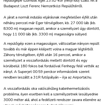
repülőgépe szombat éjjel 23:52-kor (helyi idő) szállt fel a
ZÖLDÚT
Budapest Liszt Ferenc Nemzetközi Repülőtérről.
HAJÓZÁS
A járat a normál indulási eljárásnak megfelelően éjfél után
néhány perccel már Eger térségében, kb. 27 000 láb (kb.
8300 m) magasan repült, amikor a személyzet úgy döntött,
BLOG
hogy 11 000 láb (kb. 3300 m) magasságra süllyed.
ARCHÍVUM
A repülőgép ezen a magasságon, változatlan irányon repült
tovább és már éppen kilépett volna a magyar légtérből
Záhony térségében, éjfél után 16 perccel, amikor a
WEBSHOP
személyzet a visszafordulás mellett döntött és egy
körülbelül 180 fokos bal fordulóval Ferihegy felé vették az
BELÉPÉS
irányt. A Superjet 00:59 perckor információink szerint
rendben leszállt a 31R futópályán – írja az Airportal.hu.
REGISZTRÁCIÓ
A visszafordulás oka valószínűleg kabinhermetizációs
probléma, ilyen esetben kell a személyzetnek lesüllyednie
3000 méter alá, ahol a fedélzeti rendszer zavara ellenére az