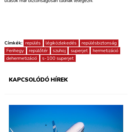
utasok már biztonságosan tudnak lélegezni.
Címkék:
repülés
légiközlekedés
repülésbiztonság
Ferihegy
repülőtér
szuhoj
superjet
hermetizáció
dehermetizáció
s-100 superjet
KAPCSOLÓDÓ HÍREK