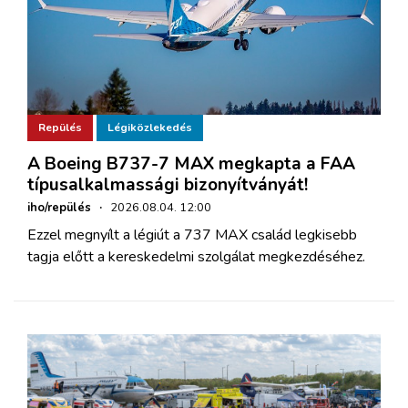
Repülés
Légiközlekedés
A Boeing B737-7 MAX megkapta a FAA
típusalkalmassági bizonyítványát!
iho/repülés
·
2026.08.04. 12:00
Ezzel megnyílt a légiút a 737 MAX család legkisebb
tagja előtt a kereskedelmi szolgálat megkezdéséhez.