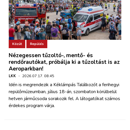
Közút
Repülés
Nézegessen tűzoltó-, mentő- és
rendőrautókat, próbálja ki a tűzoltást is az
Aeroparkban!
LKK
·
2026.07.17. 08:45
Idén is megrendezik a Kéklámpás Találkozót a ferihegyi
repülőmúzeumban, július 18-án, szombaton körülbelül
hetven járműcsoda sorakozik fel. A látogatókat számos
érdekes program várja.