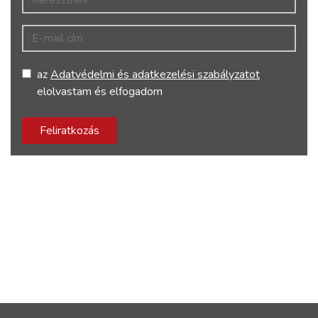
E-mail cím
az
Adatvédelmi és adatkezelési szabályzatot
elolvastam és elfogadom
Feliratkozás