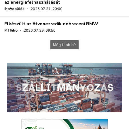
az energiafelhasználását
iho/repülés
·
2026.07.31. 20:00
Elkészült az ötvenezredik debreceni BMW
MTI/iho
·
2026.07.29. 09:50
Még több hír