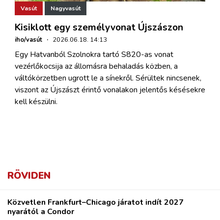
Vasút
Nagyvasút
Kisiklott egy személyvonat Újszászon
iho/vasút
·
2026.06.18. 14:13
Egy Hatvanból Szolnokra tartó S820-as vonat
vezérlőkocsija az állomásra behaladás közben, a
váltókörzetben ugrott le a sínekről. Sérültek nincsenek,
viszont az Újszászt érintő vonalakon jelentős késésekre
kell készülni.
RÖVIDEN
Közvetlen Frankfurt–Chicago járatot indít 2027
nyarától a Condor