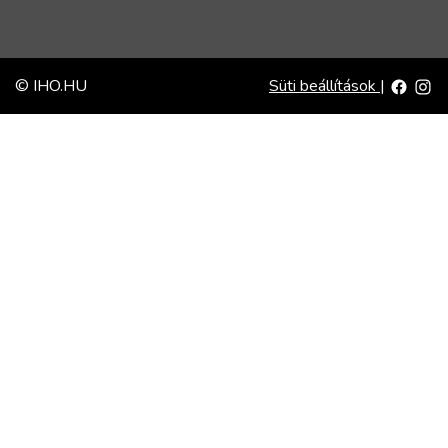
© IHO.HU
Süti beállítások
|