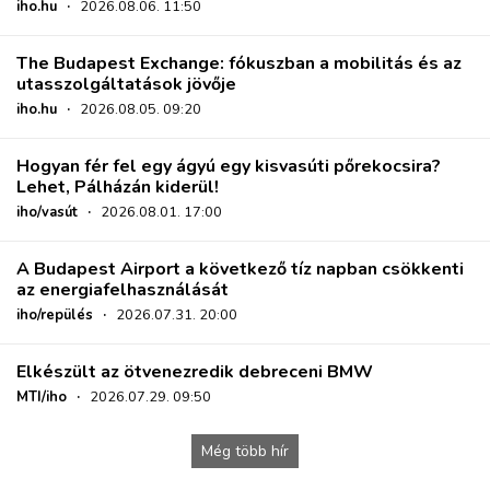
iho.hu
·
2026.08.06. 11:50
The Budapest Exchange: fókuszban a mobilitás és az
utasszolgáltatások jövője
iho.hu
·
2026.08.05. 09:20
Hogyan fér fel egy ágyú egy kisvasúti pőrekocsira?
Lehet, Pálházán kiderül!
iho/vasút
·
2026.08.01. 17:00
A Budapest Airport a következő tíz napban csökkenti
az energiafelhasználását
iho/repülés
·
2026.07.31. 20:00
Elkészült az ötvenezredik debreceni BMW
MTI/iho
·
2026.07.29. 09:50
Még több hír