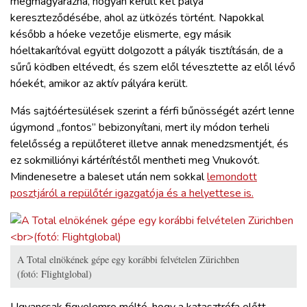
megmagyarázná, hogyan került két pálya
kereszteződésébe, ahol az ütközés történt. Napokkal
később a hóeke vezetője elismerte, egy másik
hóeltakarítóval együtt dolgozott a pályák tisztításán, de a
sűrű ködben eltévedt, és szem elől tévesztette az elől lévő
hóekét, amikor az aktív pályára került.
Más sajtóértesülések szerint a férfi bűnösségét azért lenne
úgymond „fontos” bebizonyítani, mert ily módon terheli
felelősség a repülőteret illetve annak menedzsmentjét, és
ez sokmilliónyi kártérítéstől mentheti meg Vnukovót.
Mindenesetre a baleset után nem sokkal
lemondott
posztjáról a repülőtér igazgatója és a helyettese is.
A Total elnökének gépe egy korábbi felvételen Zürichben
(fotó: Flightglobal)