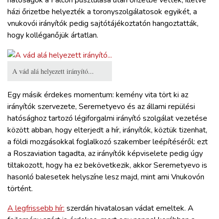
hatóságok a Falcon pusztulása után őrizetbe vették, illetve
házi őrizetbe helyezték a toronyszolgálatosok egyikét, a
vnukovói irányítók pedig sajtótájékoztatón hangoztatták,
hogy kolléganőjük ártatlan.
A vád alá helyezett irányító...
Egy másik érdekes momentum: kemény vita tört ki az
irányítók szervezete, Seremetyevo és az állami repülési
hatósághoz tartozó légiforgalmi irányító szolgálat vezetése
között abban, hogy elterjedt a hír, irányítók, köztük tizenhat,
a földi mozgásokkal foglalkozó szakember leépítéséről: ezt
a Roszaviation tagadta, az irányítók képviselete pedig úgy
tiltakozott, hogy ha ez bekövetkezik, akkor Seremetyevo is
hasonló balesetek helyszíne lesz majd, mint ami Vnukovón
történt.
A legfrissebb hír:
szerdán hivatalosan vádat emeltek. A