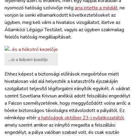
fejlemény azért is érdekes, mert egy nappal korábban a
nyomozó hatóság szóvivője még
arra intette a médiát,
ne
vonjon le senki elhamarkodott következtetéseket az
ügyben, meg kell várni a hivatalos vizsgálatot, illetve az
Államközi Légügyi Testület, vagyis az ügyben szakmailag
felelős hatóság megállapításait.
...és a hókotró kezelője
Ehhez képest a biztonsági előírások megsértése miatt
hivatalosan vád alá helyezték a katasztrófa éjszakáján
szolgálatot teljesítő légiforgalmi irányítók egyikét. A vádirat
szerint Szvetlana Krivsun anélkül adott felszállási engedélyt
a Falcon személyzetének, hogy meggyőződött volna arról: a
hóeke biztonságos távolságra eltávolodott a pályától. Ez
némiképp eltér
a hatóságok október 23-i nyilatkozatától,
amely szerint amikor az irányító megadta a felszállási
engedélyt, a pálya valóban szabad volt, és csak ezután