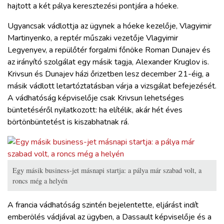
hajtott a két pálya keresztezési pontjára a hóeke.
Ugyancsak vádlottja az ügynek a hóeke kezelője, Vlagyimir
Martinyenko, a reptér műszaki vezetője Vlagyimir
Legyenyev, a repülőtér forgalmi főnöke Roman Dunajev és
az irányító szolgálat egy másik tagja, Alexander Kruglov is.
Krivsun és Dunajev házi őrizetben lesz december 21-éig, a
másik vádlott letartóztatásban várja a vizsgálat befejezését.
A vádhatóság képviselője csak Krivsun lehetséges
büntetéséről nyilatkozott: ha elítélik, akár hét éves
börtönbüntetést is kiszabhatnak rá.
Egy másik business-jet másnapi startja: a pálya már szabad volt, a
roncs még a helyén
A francia vádhatóság szintén bejelentette, eljárást indít
emberölés vádjával az ügyben, a Dassault képviselője és a