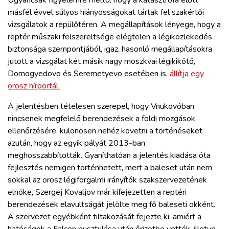
Ugyancsak figyelemre méltó, hogy a katasztrófa előtt
másfél évvel súlyos hiányosságokat tártak fel szakértői
vizsgálatok a repülőtéren. A megállapítások lényege, hogy a
reptér műszaki felszereltsége elégtelen a légiközlekedés
biztonsága szempontjából, igaz, hasonló megállapításokra
jutott a vizsgálat két másik nagy moszkvai légikikötő,
Domogyedovo és Seremetyevo esetében is,
állítja egy
orosz hírportál.
A jelentésben tételesen szerepel, hogy Vnukovóban
nincsenek megfelelő berendezések a földi mozgások
ellenőrzésére, különösen nehéz követni a történéseket
azután, hogy az egyik pályát 2013-ban
meghosszabbították. Gyaníthatóan a jelentés kiadása óta
fejlesztés nemigen történhetett, mert a baleset után nem
sokkal az orosz légiforgalmi irányítók szakszervezetének
elnöke, Szergej Kovaljov már kifejezetten a reptéri
berendezések elavultságát jelölte meg fő baleseti okként.
A szervezet egyébként tiltakozását fejezte ki, amiért a