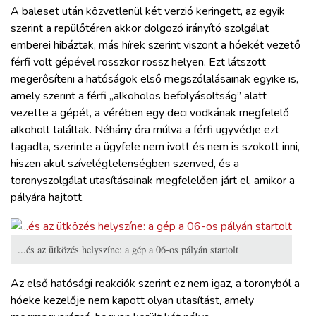
A baleset után közvetlenül két verzió keringett, az egyik
szerint a repülőtéren akkor dolgozó irányító szolgálat
emberei hibáztak, más hírek szerint viszont a hóekét vezető
férfi volt gépével rosszkor rossz helyen. Ezt látszott
megerősíteni a hatóságok első megszólalásainak egyike is,
amely szerint a férfi „alkoholos befolyásoltság” alatt
vezette a gépét, a vérében egy deci vodkának megfelelő
alkoholt találtak. Néhány óra múlva a férfi ügyvédje ezt
tagadta, szerinte a ügyfele nem ivott és nem is szokott inni,
hiszen akut szívelégtelenségben szenved, és a
toronyszolgálat utasításainak megfelelően járt el, amikor a
pályára hajtott.
...és az ütközés helyszíne: a gép a 06-os pályán startolt
Az első hatósági reakciók szerint ez nem igaz, a toronyból a
hóeke kezelője nem kapott olyan utasítást, amely