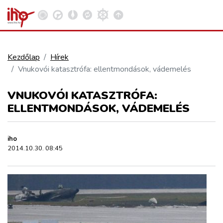
Kezdőlap
Hírek
Vnukovói katasztrófa: ellentmondások, vádemelés
VASÚT
Kosár megtekintése
VNUKOVÓI KATASZTRÓFA:
KÖZÚT
ELLENTMONDÁSOK, VÁDEMELÉS
REPÜLÉS
iho
2014.10.30. 08:45
KÖZLEKEDÉSFEJLESZTÉS
ELLÁTÁSI LÁNC