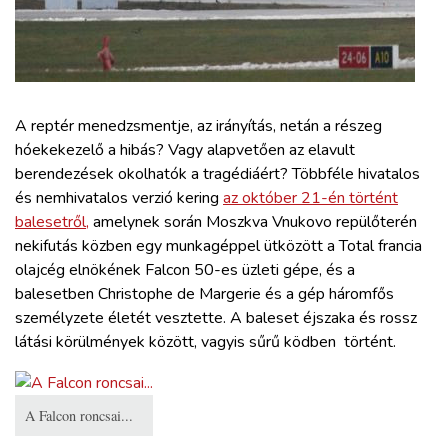
ZÖLDÚT
HAJÓZÁS
BLOG
A reptér menedzsmentje, az irányítás, netán a részeg
hóekekezelő a hibás? Vagy alapvetően az elavult
berendezések okolhatók a tragédiáért? Többféle hivatalos
ARCHÍVUM
és nemhivatalos verzió kering
az október 21-én történt
balesetről,
amelynek során Moszkva Vnukovo repülőterén
WEBSHOP
nekifutás közben egy munkagéppel ütközött a Total francia
olajcég elnökének Falcon 50-es üzleti gépe, és a
balesetben Christophe de Margerie és a gép háromfős
BELÉPÉS
személyzete életét vesztette. A baleset éjszaka és rossz
látási körülmények között, vagyis sűrű ködben történt.
REGISZTRÁCIÓ
A Falcon roncsai...