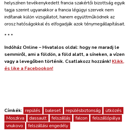
helyszínen tevékenykedett francia szakértői bizottság egyik
tagja szerint ugyanakkor a francia légügyi szervek nem
indítanak külön vizsgálatot, hanem együttműködnek az
orosz hatóságokkal és elfogadják azok ténymegállapításait.
* * *
Indóház Online – Hivatalos oldal: hogy ne maradj le
semmiről, ami a földön, a föld alatt, a síneken, a vízen
vagy a levegőben történik. Csatlakozz hozzánk!
Klikk,
és like a Facebookon!
Címkék:
repülés
baleset
repülésbiztonság
ütközés
Moszkva
dassault
felszállás
falcon
felszállópálya
vnukovo
felszállási engedély