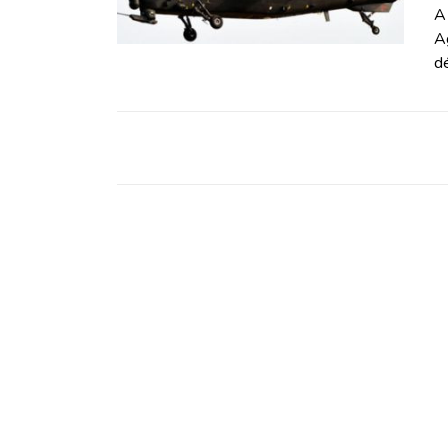
ZÖLDÚT
A
Ag
dé
HAJÓZÁS
BLOG
ARCHÍVUM
WEBSHOP
BELÉPÉS
REGISZTRÁCIÓ