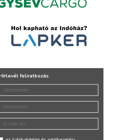
Hírlevél feliratkozás
Vezetéknév
Keresztnév
E-mail cím
az
Adatvédelmi és adatkezelési