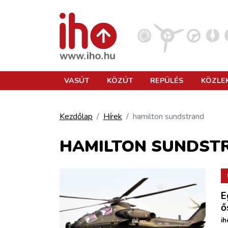
VASÚT
VASÚT
KÖZÚT
REPÜLÉS
KÖZLE
KÖZÚT
Kezdőlap
Hírek
hamilton sundstrand
REPÜLÉS
HAMILTON SUNDST
KÖZLEKEDÉSFEJLESZTÉS
E
ELLÁTÁSI LÁNC
ő
ih