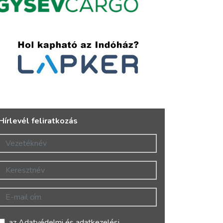
Hírlevél feliratkozás
Vezetéknév
Keresztnév
E-mail cím
az
Adatvédelmi és adatkezelési