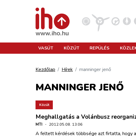
VASÚT
VASÚT
KÖZÚT
REPÜLÉS
KÖZLE
KÖZÚT
Kezdőlap
Hírek
manninger jenő
REPÜLÉS
MANNINGER JENŐ
KÖZLEKEDÉSFEJLESZTÉS
Közút
Meghallgatás a Volánbusz reorganiz
ELLÁTÁSI LÁNC
MTI
·
2012.05.08. 13:06
A feltett kérdések többsége azt firtatta, hogy a