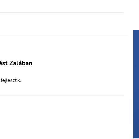
ést Zalában
ejlesztik.