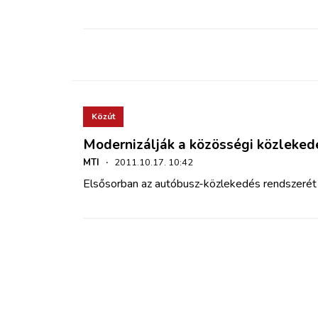
ZÖLDÚT
HAJÓZÁS
BLOG
Közút
ARCHÍVUM
Modernizálják a közösségi közleked
MTI
·
2011.10.17. 10:42
WEBSHOP
Elsősorban az autóbusz-közlekedés rendszerét f
BELÉPÉS
REGISZTRÁCIÓ