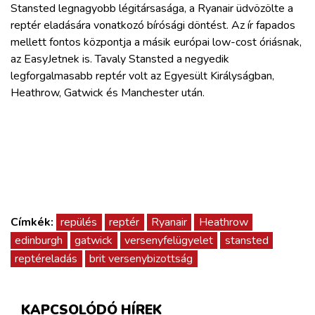
Stansted legnagyobb légitársasága, a Ryanair üdvözölte a
reptér eladására vonatkozó bírósági döntést. Az ír fapados
mellett fontos központja a másik európai low-cost óriásnak,
az EasyJetnek is. Tavaly Stansted a negyedik
legforgalmasabb reptér volt az Egyesült Királyságban,
Heathrow, Gatwick és Manchester után.
Címkék:
repülés
reptér
Ryanair
Heathrow
edinburgh
gatwick
versenyfelügyelet
stansted
reptéreladás
brit versenybizottság
KAPCSOLÓDÓ HÍREK