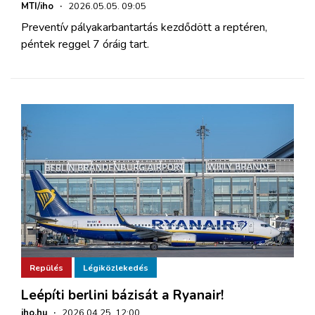
MTI/iho
·
2026.05.05. 09:05
Preventív pályakarbantartás kezdődött a reptéren,
péntek reggel 7 óráig tart.
Repülés
Légiközlekedés
Leépíti berlini bázisát a Ryanair!
iho.hu
·
2026.04.25. 12:00