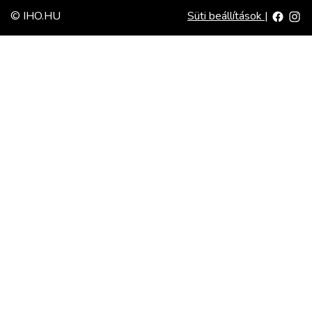
© IHO.HU
Süti beállítások
|