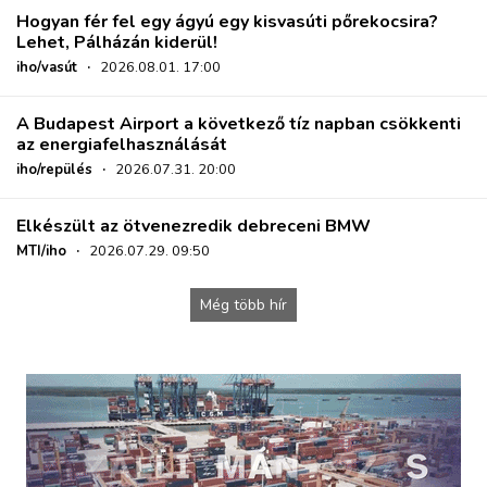
Hogyan fér fel egy ágyú egy kisvasúti pőrekocsira?
Lehet, Pálházán kiderül!
iho/vasút
·
2026.08.01. 17:00
A Budapest Airport a következő tíz napban csökkenti
az energiafelhasználását
iho/repülés
·
2026.07.31. 20:00
Elkészült az ötvenezredik debreceni BMW
MTI/iho
·
2026.07.29. 09:50
Még több hír