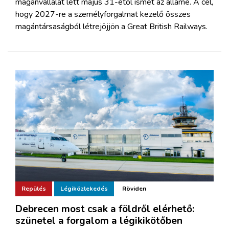
magánvállalat lett május 31-étől ismét az államé. A cél,
hogy 2027-re a személyforgalmat kezelő összes
magántársaságból létrejöjjön a Great British Railways.
Repülés
Légiközlekedés
Röviden
Debrecen most csak a földről elérhető:
szünetel a forgalom a légikikötőben