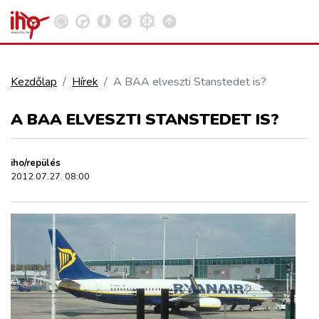
Kezdőlap
Hírek
A BAA elveszti Stanstedet is?
VASÚT
A BAA ELVESZTI STANSTEDET IS?
Kosár megtekintése
KÖZÚT
iho/repülés
2012.07.27. 08:00
REPÜLÉS
KÖZLEKEDÉSFEJLESZTÉS
ELLÁTÁSI LÁNC