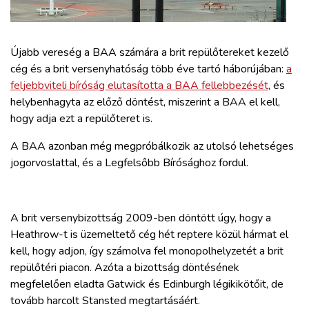
ZÖLDÚT
HAJÓZÁS
Újabb vereség a BAA számára a brit repülőtereket kezelő
cég és a brit versenyhatóság több éve tartó háborújában:
a
feljebbviteli bíróság elutasította a BAA fellebbezését
, és
BLOG
helybenhagyta az előző döntést, miszerint a BAA el kell,
hogy adja ezt a repülőteret is.
ARCHÍVUM
A BAA azonban még megpróbálkozik az utolsó lehetséges
jogorvoslattal, és a Legfelsőbb Bírósághoz fordul.
WEBSHOP
BELÉPÉS
A brit versenybizottság 2009-ben döntött úgy, hogy a
Heathrow-t is üzemeltető cég hét reptere közül hármat el
kell, hogy adjon, így számolva fel monopolhelyzetét a brit
REGISZTRÁCIÓ
repülőtéri piacon. Azóta a bizottság döntésének
megfelelően eladta Gatwick és Edinburgh légikikötőit, de
tovább harcolt Stansted megtartásáért.