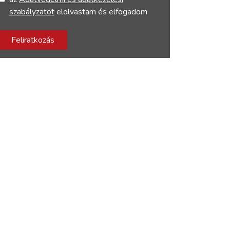
szabályzatot
elolvastam és elfogadom
Feliratkozás