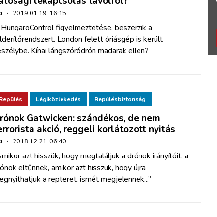
atósági lekapcsolás távolról?
o
·
2019.01.19. 16:15
 HungaroControl figyelmeztetése, beszerzik a
lderítőrendszert. London felett óriásgép is került
szélybe. Kínai lángszóródrón madarak ellen?
Repülés
Légiközlekedés
Repülésbiztonság
rónok Gatwicken: szándékos, de nem
errorista akció, reggeli korlátozott nyitás
o
·
2018.12.21. 06:40
mikor azt hisszük, hogy megtaláljuk a drónok irányítóit, a
ónok eltűnnek, amikor azt hisszük, hogy újra
gnyithatjuk a repteret, ismét megjelennek...”