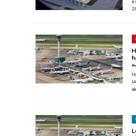
a
2
H
h
ih
Ha
IA
ak
L