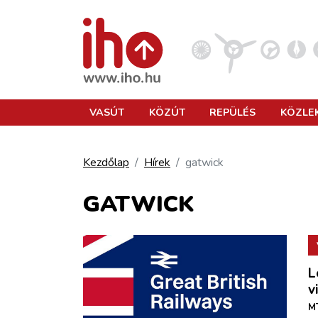
VASÚT
VASÚT
KÖZÚT
REPÜLÉS
KÖZLE
KÖZÚT
Kezdőlap
Hírek
gatwick
REPÜLÉS
GATWICK
KÖZLEKEDÉSFEJLESZTÉS
L
ELLÁTÁSI LÁNC
v
MT