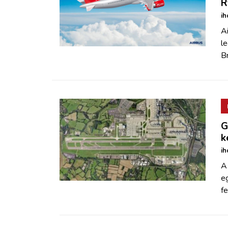
R
ih
Ai
l
Br
G
k
ih
A 
e
fe