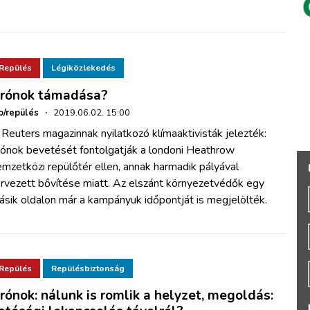
Repülés
Légiközlekedés
rónok támadása?
o/repülés
·
2019.06.02. 15:00
Reuters magazinnak nyilatkozó klímaaktivisták jelezték:
rónok bevetését fontolgatják a londoni Heathrow
mzetközi repülőtér ellen, annak harmadik pályával
ervezett bővítése miatt. Az elszánt környezetvédők egy
sik oldalon már a kampányuk időpontját is megjelölték.
Repülés
Repülésbiztonság
rónok: nálunk is romlik a helyzet, megoldás: