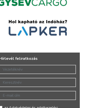
Hírlevél feliratkozás
Vezetéknév
Keresztnév
E-mail cím
az
Adatvédelmi és adatkezelési