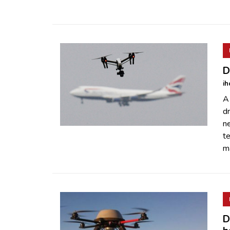
D
ih
A 
d
ne
t
má
D