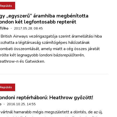
Repülés
gy „egyszerű” áramhiba megbénította
ondon két legfontosabb repterét
I/iho
·
2017.05.28. 08:45
British Airways vezérigazgatója szerint áramellátási hiba
kozhatta a légitársaság számítógépes hálózatának
zombati összeomlását, amely miatt a cég összes járatát
rölte két legnagyobb londoni bázisrepülőterén,
eathrow-n és Gatwicken.
Repülés
ondoni reptérháború: Heathrow győzött!
o
·
2016.10.25. 14:55
vártnál hamarabb mégis megszületett a döntés, de az új,