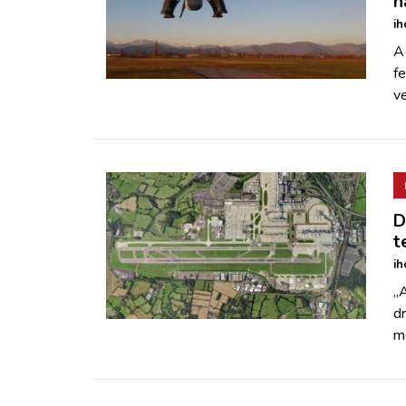
h
ih
A
fe
ve
D
t
ih
„A
dr
me