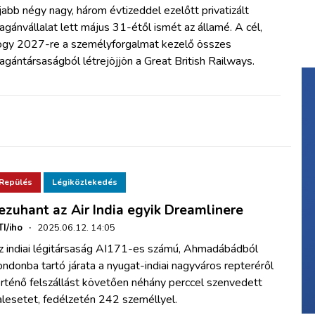
abb négy nagy, három évtizeddel ezelőtt privatizált
gánvállalat lett május 31-étől ismét az államé. A cél,
ogy 2027-re a személyforgalmat kezelő összes
gántársaságból létrejöjjön a Great British Railways.
Repülés
Légiközlekedés
ezuhant az Air India egyik Dreamlinere
I/iho
·
2025.06.12. 14:05
z indiai légitársaság AI171-es számú, Ahmadábádból
ndonba tartó járata a nyugat-indiai nagyváros repteréről
rténő felszállást követően néhány perccel szenvedett
alesetet, fedélzetén 242 személlyel.