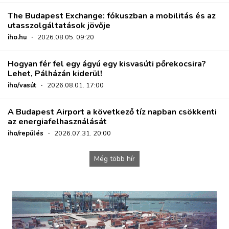
The Budapest Exchange: fókuszban a mobilitás és az
utasszolgáltatások jövője
iho.hu
·
2026.08.05. 09:20
Hogyan fér fel egy ágyú egy kisvasúti pőrekocsira?
Lehet, Pálházán kiderül!
iho/vasút
·
2026.08.01. 17:00
A Budapest Airport a következő tíz napban csökkenti
az energiafelhasználását
iho/repülés
·
2026.07.31. 20:00
Még több hír