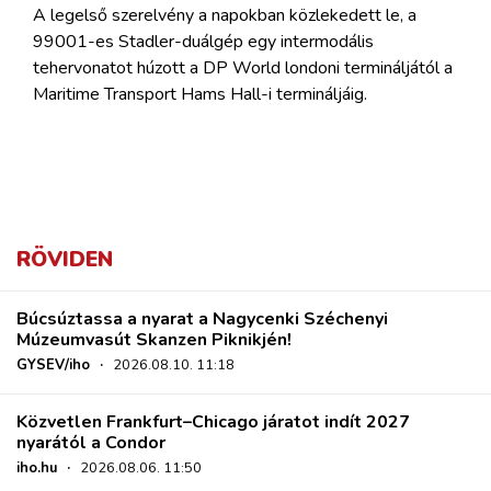
A legelső szerelvény a napokban közlekedett le, a
99001-es Stadler-duálgép egy intermodális
tehervonatot húzott a DP World londoni termináljától a
Maritime Transport Hams Hall-i termináljáig.
RÖVIDEN
Búcsúztassa a nyarat a Nagycenki Széchenyi
Múzeumvasút Skanzen Piknikjén!
GYSEV/iho
·
2026.08.10. 11:18
Közvetlen Frankfurt–Chicago járatot indít 2027
nyarától a Condor
iho.hu
·
2026.08.06. 11:50