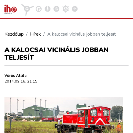
Kezdőlap
Hírek
A kalocsai vicinális jobban teljesít
VASÚT
A KALOCSAI VICINÁLIS JOBBAN
Kosár megtekintése
TELJESÍT
KÖZÚT
Vörös Attila
REPÜLÉS
2014.09.16. 21:15
KÖZLEKEDÉSFEJLESZTÉS
ELLÁTÁSI LÁNC