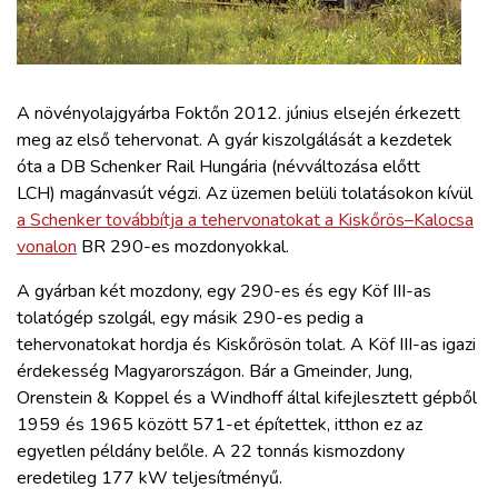
ZÖLDÚT
HAJÓZÁS
A növényolajgyárba Foktőn 2012. június elsején érkezett
BLOG
meg az első tehervonat. A gyár kiszolgálását a kezdetek
óta a DB Schenker Rail Hungária (névváltozása előtt
LCH) magánvasút végzi. Az üzemen belüli tolatásokon kívül
ARCHÍVUM
a Schenker továbbítja a tehervonatokat a Kiskőrös–Kalocsa
vonalon
BR 290-es mozdonyokkal.
WEBSHOP
A gyárban két mozdony, egy 290-es és egy Köf III-as
tolatógép szolgál, egy másik 290-es pedig a
BELÉPÉS
tehervonatokat hordja és Kiskőrösön tolat. A Köf III-as igazi
érdekesség Magyarországon. Bár a Gmeinder, Jung,
Orenstein & Koppel és a Windhoff által kifejlesztett gépből
REGISZTRÁCIÓ
1959 és 1965 között 571-et építettek, itthon ez az
egyetlen példány belőle. A 22 tonnás kismozdony
eredetileg 177 kW teljesítményű.