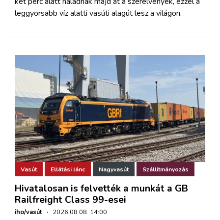
két perc alatt haladnak majd át a szerelvények, ezzel a
leggyorsabb víz alatti vasúti alagút lesz a világon.
Vasút
Ellátási lánc
Nagyvasút
Szállítmányozás
Hivatalosan is felvették a munkát a GB
Railfreight Class 99-esei
iho/vasút
·
2026.08.08. 14:00