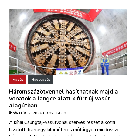
Vasút
Nagyvasút
Háromszázötvennel hasíthatnak majd a
vonatok a Jangce alatt kifúrt új vasúti
alagútban
iho/vasút
·
2026.08.09. 14:00
A kínai Csungtaj-vasútvonal szerves részét alkotni
hivatott, tizenegy kilométeres műtárgyon mindössze