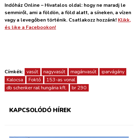
Indóház Online – Hivatalos oldal: hogy ne maradj le
semmiről, ami a földön, a föld alatt, a síneken, a vízen
vagy a levegőben történik. Csatlakozz hozzánk!
Klikk,
és like a Facebookon!
Címkék:
vasút
nagyvasút
magánvasút
iparvágány
Kalocsa
Foktő
153-as vonal
db schenker rail hungária kft.
br 290
KAPCSOLÓDÓ HÍREK