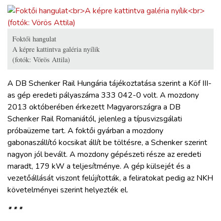
Foktői hangulat
A képre kattintva galéria nyílik
(fotók: Vörös Attila)
A DB Schenker Rail Hungária tájékoztatása szerint a Köf III-
as gép eredeti pályaszáma 333 042-0 volt. A mozdony
2013 októberében érkezett Magyarországra a DB
Schenker Rail Romaniától, jelenleg a típusvizsgálati
próbaüzeme tart. A foktői gyárban a mozdony
gabonaszállító kocsikat állít be töltésre, a Schenker szerint
nagyon jól bevált. A mozdony gépészeti része az eredeti
maradt, 179 kW a teljesítménye. A gép külsejét és a
vezetőállását viszont felújították, a feliratokat pedig az NKH
követelményei szerint helyezték el.
* * *