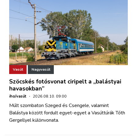
Vasút
Nagyvasút
Szöcskés fotósvonat ciripelt a „balástyai
havasokban”
iho/vasút
·
2026.08.10. 09:00
Múlt szombaton Szeged és Csengele, valamint
Balástya között fordult egyet-egyet a Vasúttúrák Tóth
Gergellyel különvonata.