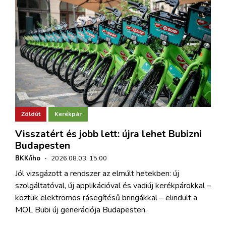
Zöldút
Kerékpár
Visszatért és jobb lett: újra lehet Bubizni
Budapesten
BKK/iho
·
2026.08.03. 15:00
Jól vizsgázott a rendszer az elmúlt hetekben: új
szolgáltatóval, új applikációval és vadiúj kerékpárokkal –
köztük elektromos rásegítésű bringákkal – elindult a
MOL Bubi új generációja Budapesten.