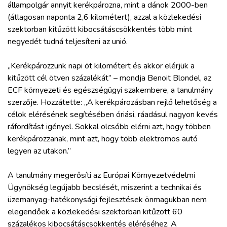
állampolgár annyit kerékpározna, mint a dánok 2000-ben
(átlagosan naponta 2,6 kilométert), azzal a közlekedési
szektorban kitűzött kibocsátáscsökkentés több mint
negyedét tudná teljesíteni az unió.
„Kerékpározzunk napi öt kilométert és akkor elérjük a
kitűzött cél ötven százalékát” – mondja Benoit Blondel, az
ECF környezeti és egészségügyi szakembere, a tanulmány
szerzője. Hozzátette: „A kerékpározásban rejlő lehetőség a
célok elérésének segítésében óriási, ráadásul nagyon kevés
ráfordítást igényel. Sokkal olcsóbb elérni azt, hogy többen
kerékpározzanak, mint azt, hogy több elektromos autó
legyen az utakon.”
A tanulmány megerősíti az Európai Környezetvédelmi
Ügynökség legújabb becslését, miszerint a technikai és
üzemanyag-hatékonysági fejlesztések önmagukban nem
elegendőek a közlekedési szektorban kitűzött 60
százalékos kibocsátáscsökkentés eléréséhez. A