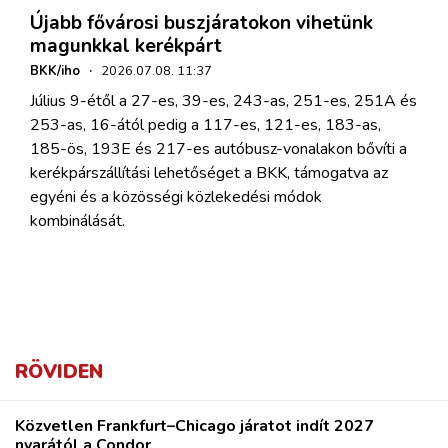
Újabb fővárosi buszjáratokon vihetünk
magunkkal kerékpárt
BKK/iho
·
2026.07.08. 11:37
Július 9-étől a 27-es, 39-es, 243-as, 251-es, 251A és
253-as, 16-ától pedig a 117-es, 121-es, 183-as,
185-ös, 193E és 217-es autóbusz-vonalakon bővíti a
kerékpárszállítási lehetőséget a BKK, támogatva az
egyéni és a közösségi közlekedési módok
kombinálását.
RÖVIDEN
Közvetlen Frankfurt–Chicago járatot indít 2027
nyarától a Condor