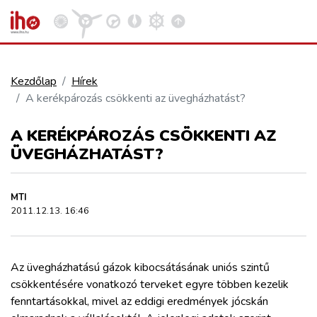
Kezdőlap
Hírek
A kerékpározás csökkenti az üvegházhatást?
VASÚT
Kosár megtekintése
A KERÉKPÁROZÁS CSÖKKENTI AZ
KÖZÚT
ÜVEGHÁZHATÁST?
REPÜLÉS
MTI
2011.12.13. 16:46
KÖZLEKEDÉSFEJLESZTÉS
Az üvegházhatású gázok kibocsátásának uniós szintű
ELLÁTÁSI LÁNC
csökkentésére vonatkozó terveket egyre többen kezelik
fenntartásokkal, mivel az eddigi eredmények jócskán