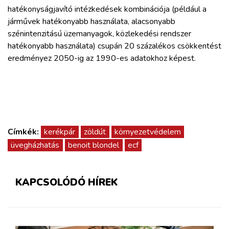
hatékonyságjavító intézkedések kombinációja (például a
járművek hatékonyabb használata, alacsonyabb
szénintenzitású üzemanyagok, közlekedési rendszer
hatékonyabb használata) csupán 20 százalékos csökkentést
eredményez 2050-ig az 1990-es adatokhoz képest.
Címkék:
kerékpár
zöldút
környezetvédelem
üvegházhatás
benoit blondel
ecf
KAPCSOLÓDÓ HÍREK