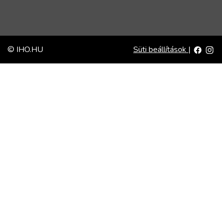
© IHO.HU
Süti beállítások
|