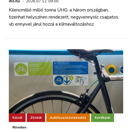
iho.hu
·
2026.07.12. 09:00
Kilencmillió millió tonna ÜHG: a három országban,
tizenhat helyszínen rendezett, negyvennyolc csapatos
vb ennyivel járul hozzá a klímaváltozáshoz.
Közút
Zöldút
Autóbuszközlekedés
Kerékpár
Röviden