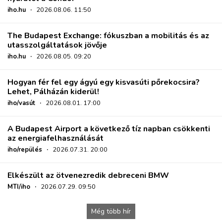
iho.hu
·
2026.08.06. 11:50
The Budapest Exchange: fókuszban a mobilitás és az
utasszolgáltatások jövője
iho.hu
·
2026.08.05. 09:20
Hogyan fér fel egy ágyú egy kisvasúti pőrekocsira?
Lehet, Pálházán kiderül!
iho/vasút
·
2026.08.01. 17:00
A Budapest Airport a következő tíz napban csökkenti
az energiafelhasználását
iho/repülés
·
2026.07.31. 20:00
Elkészült az ötvenezredik debreceni BMW
MTI/iho
·
2026.07.29. 09:50
Még több hír