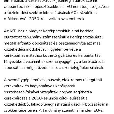
elmaradnak a vállalásoktól. A jelenlegi adatok szerint
ZÖLDÚT
csupán technikai fejlesztésekkel az EU nem tudja teljesíteni
a közlekedési szektor kibocsátásának 60 százalékos
HAJÓZÁS
csökkentését 2050-re – vélik a szakemberek.
Az MTI-hez a Magyar Kerékpárosklub által kedden
BLOG
eljuttatott tanulmány számszerűsíti a kerékpározás által
megtakarítható kibocsátást és összehasonlítja azt más
ARCHÍVUM
közlekedési módokéval. Figyelembe véve a
kerékpárhasználathoz köthető gyártási és karbantartási
tényezőket, valamint az üzemanyagigényt, a kerékpározás
WEBSHOP
kibocsátása még a tizede sincs a személygépkocsikénak.
BELÉPÉS
A személygépjárművek, buszok, elektromos rásegítésű
kerékpárok és hagyományos kerékpárok
összehasonlításával vizsgálták, hogyan segítheti a
REGISZTRÁCIÓ
kerékpározás a 2050-es uniós célok elérését a
közlekedésből fakadó üvegházhatású gázok kibocsátásának
csökkentése terén. A tanulmány szerint ha minden EU-s