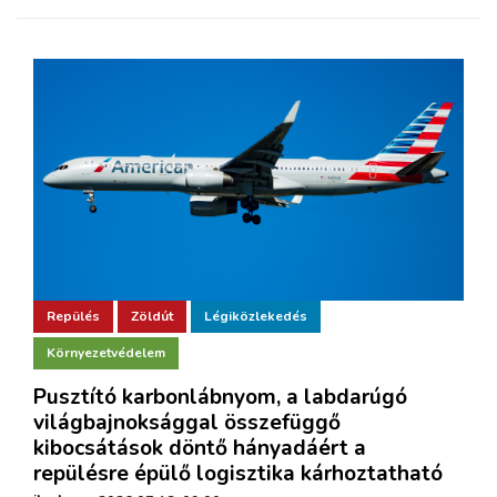
Repülés
Zöldút
Légiközlekedés
Környezetvédelem
Pusztító karbonlábnyom, a labdarúgó
világbajnoksággal összefüggő
kibocsátások döntő hányadáért a
repülésre épülő logisztika kárhoztatható