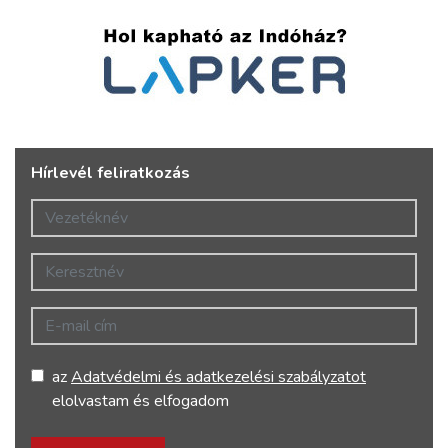
Hírlevél feliratkozás
Vezetéknév
Keresztnév
E-mail cím
az
Adatvédelmi és adatkezelési szabályzatot
elolvastam és elfogadom