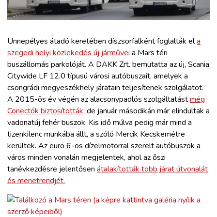
ZÖLDÚT
HAJÓZÁS
Ünnepélyes átadó keretében díszsorfalként foglalták el
a
szegedi helyi közlekedés új járművei
a Mars téri
BLOG
buszállomás parkolóját. A DAKK Zrt. bemutatta az új, Scania
Citywide LF 12.0 típusú városi autóbuszait, amelyek a
csongrádi megyeszékhely járatain teljesítenek szolgálatot.
ARCHÍVUM
A 2015-ös év végén az alacsonypadlós szolgáltatást
még
Conectók biztosították,
de január másodikán már elindultak a
WEBSHOP
vadonatúj fehér buszok. Kis idő múlva pedig már mind a
tizenkilenc munkába állt, a szóló Mercik Kecskemétre
kerültek. Az euro 6-os dízelmotorral szerelt autóbuszok a
BELÉPÉS
város minden vonalán megjelentek, ahol az őszi
tanévkezdésre jelentősen
átalakították több járat útvonalát
REGISZTRÁCIÓ
és menetrendjét.