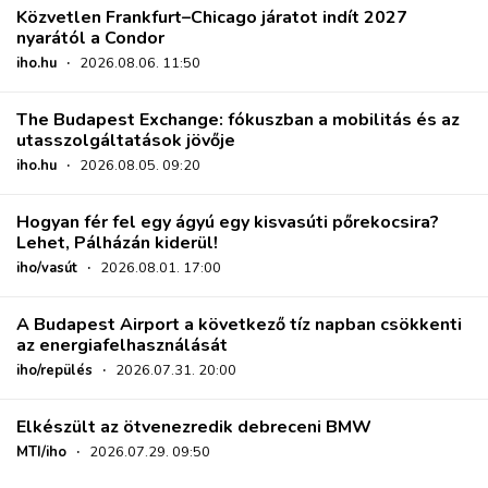
Közvetlen Frankfurt–Chicago járatot indít 2027
nyarától a Condor
iho.hu
·
2026.08.06. 11:50
The Budapest Exchange: fókuszban a mobilitás és az
utasszolgáltatások jövője
iho.hu
·
2026.08.05. 09:20
Hogyan fér fel egy ágyú egy kisvasúti pőrekocsira?
Lehet, Pálházán kiderül!
iho/vasút
·
2026.08.01. 17:00
A Budapest Airport a következő tíz napban csökkenti
az energiafelhasználását
iho/repülés
·
2026.07.31. 20:00
Elkészült az ötvenezredik debreceni BMW
MTI/iho
·
2026.07.29. 09:50