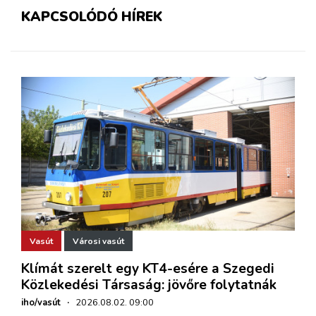
KAPCSOLÓDÓ HÍREK
Vasút
Városi vasút
Klímát szerelt egy KT4-esére a Szegedi
Közlekedési Társaság: jövőre folytatnák
iho/vasút
·
2026.08.02. 09:00