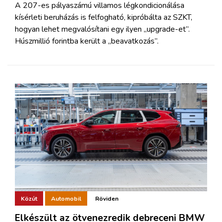
A 207-es pályaszámú villamos légkondicionálása
kísérleti beruházás is felfogható, kipróbálta az SZKT,
hogyan lehet megvalósítani egy ilyen „upgrade-et”.
Húszmillió forintba került a „beavatkozás”.
Közút
Automobil
Röviden
Elkészült az ötvenezredik debreceni BMW