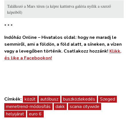
Találkozó a Mars téren (a képre kattintva galéria nyílik a szerző
képeiből)
* * *
Indóház Online – Hivatalos oldal: hogy ne maradj le
semmiről, ami a földön, a föld alatt, a síneken, a vízen
vagy a levegőben történik. Csatlakozz hozzánk!
Klikk,
és like a Facebookon!
Címkék:
közút
autóbusz
buszközlekedés
Szeged
menetrend-módosítás
dakk
scania citywide
helyijárat
euro 6