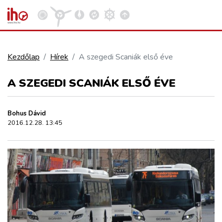
Kezdőlap
Hírek
A szegedi Scaniák első éve
VASÚT
A SZEGEDI SCANIÁK ELSŐ ÉVE
Kosár megtekintése
KÖZÚT
Bohus Dávid
2016.12.28. 13:45
REPÜLÉS
KÖZLEKEDÉSFEJLESZTÉS
ELLÁTÁSI LÁNC