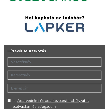
Hírlevél feliratkozás
Vezetéknév
Keresztnév
E-mail cím
az
Adatvédelmi és adatkezelési szabályzatot
elolvastam és elfogadom