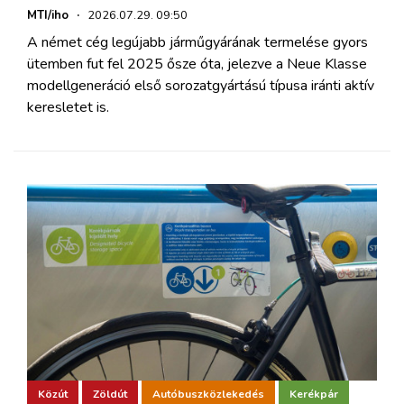
MTI/iho
·
2026.07.29. 09:50
A német cég legújabb járműgyárának termelése gyors
ütemben fut fel 2025 ősze óta, jelezve a Neue Klasse
modellgeneráció első sorozatgyártású típusa iránti aktív
keresletet is.
Közút
Zöldút
Autóbuszközlekedés
Kerékpár