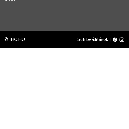
© IHO.HU
Süti beállítások
|