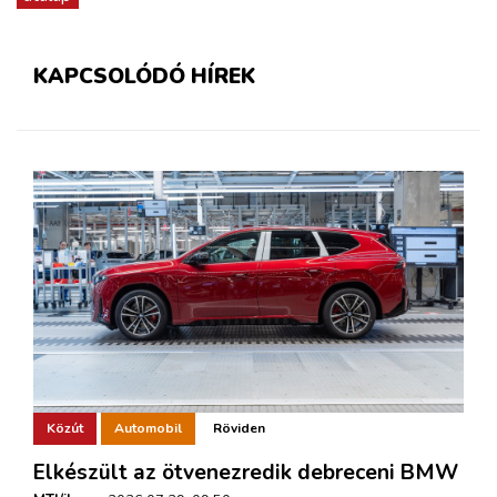
KAPCSOLÓDÓ HÍREK
Közút
Automobil
Röviden
Elkészült az ötvenezredik debreceni BMW