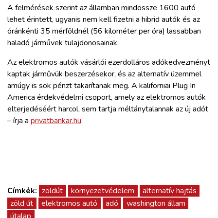
ZÖLDÚT
A felmérések szerint az államban mindössze 1600 autó
lehet érintett, ugyanis nem kell fizetni a hibrid autók és az
óránkénti 35 mérföldnél (56 kilométer per óra) lassabban
HAJÓZÁS
haladó járművek tulajdonosainak.
BLOG
Az elektromos autók vásárlói ezerdolláros adókedvezményt
kaptak járművük beszerzésekor, és az alternatív üzemmel
amúgy is sok pénzt takarítanak meg. A kaliforniai Plug In
ARCHÍVUM
America érdekvédelmi csoport, amely az elektromos autók
elterjedéséért harcol, sem tartja méltánytalannak az új adót
WEBSHOP
– írja a
privatbankar.hu
.
BELÉPÉS
REGISZTRÁCIÓ
Címkék:
zöldút
környezetvédelem
alternatív hajtás
zöld út
elektromos autó
adó
washington állam
útalap