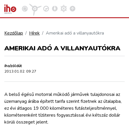
Kezdőlap
Hírek
Amerikai adó a villanyautókra
VASÚT
AMERIKAI ADÓ A VILLANYAUTÓKRA
Kosár megtekintése
KÖZÚT
iho/zöldút
2013.01.02. 09:27
REPÜLÉS
A belső égésű motorral működő járművek tulajdonosai az
KÖZLEKEDÉSFEJLESZTÉS
üzemanyag árába épített tarifa szerint fizetnek az útalapba,
ez évi átlagos 19 000 kilométeres futásteljesítménnyel,
ELLÁTÁSI LÁNC
kilométerenként tízliteres fogyasztással évi kétszáz dollár
körüli összeget jelent.