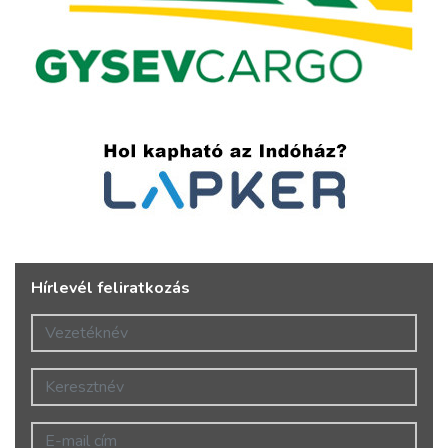
Hírlevél feliratkozás
Vezetéknév
Keresztnév
E-mail cím