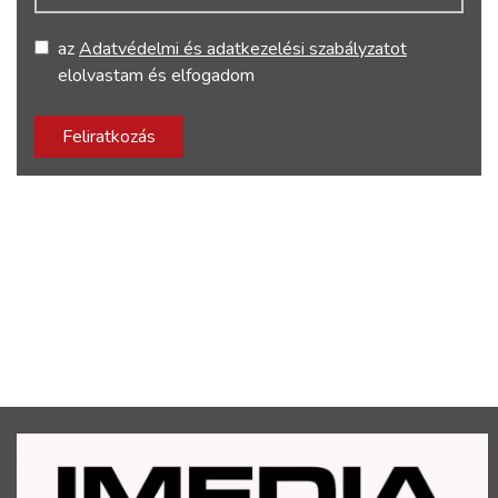
az
Adatvédelmi és adatkezelési szabályzatot
elolvastam és elfogadom
Feliratkozás