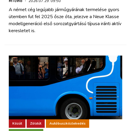
MTI/iho
·
2026.07.29. 09:50
A német cég legújabb járműgyárának termelése gyors
ütemben fut fel 2025 ősze óta, jelezve a Neue Klasse
modellgeneráció első sorozatgyártású típusa iránti aktív
keresletet is.
Közút
Zöldút
Autóbuszközlekedés