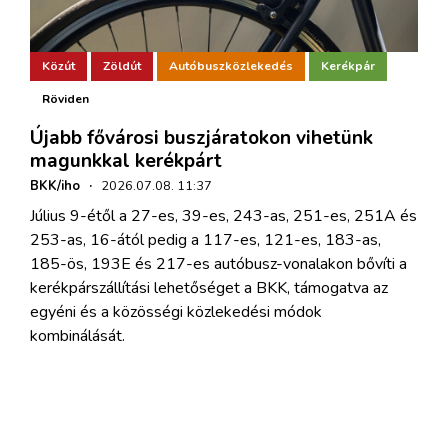
Közút
Zöldút
Autóbuszközlekedés
Kerékpár
Röviden
Újabb fővárosi buszjáratokon vihetünk
magunkkal kerékpárt
BKK/iho
·
2026.07.08. 11:37
Július 9-étől a 27-es, 39-es, 243-as, 251-es, 251A és
253-as, 16-ától pedig a 117-es, 121-es, 183-as,
185-ös, 193E és 217-es autóbusz-vonalakon bővíti a
kerékpárszállítási lehetőséget a BKK, támogatva az
egyéni és a közösségi közlekedési módok
kombinálását.