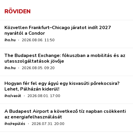
RÖVIDEN
Közvetlen Frankfurt–Chicago járatot indít 2027
nyarától a Condor
iho.hu
·
2026.08.06. 11:50
The Budapest Exchange: fókuszban a mobilitás és az
utasszolgáltatások jövője
iho.hu
·
2026.08.05. 09:20
Hogyan fér fel egy ágyú egy kisvasúti pőrekocsira?
Lehet, Pálházán kiderül!
iho/vasút
·
2026.08.01. 17:00
A Budapest Airport a következő tíz napban csökkenti
az energiafelhasználását
iho/repülés
·
2026.07.31. 20:00