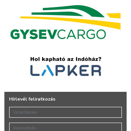
Hírlevél feliratkozás
Vezetéknév
Keresztnév