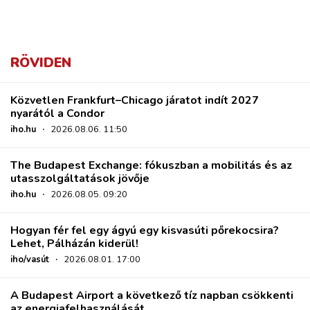
RÖVIDEN
Közvetlen Frankfurt–Chicago járatot indít 2027
nyarától a Condor
iho.hu
·
2026.08.06. 11:50
The Budapest Exchange: fókuszban a mobilitás és az
utasszolgáltatások jövője
iho.hu
·
2026.08.05. 09:20
Hogyan fér fel egy ágyú egy kisvasúti pőrekocsira?
Lehet, Pálházán kiderül!
iho/vasút
·
2026.08.01. 17:00
A Budapest Airport a következő tíz napban csökkenti
az energiafelhasználását