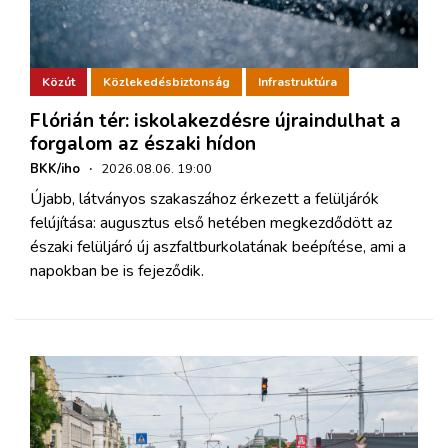
Közút
Közlekedésbiztonság
Infrastruktúra
Flórián tér: iskolakezdésre újraindulhat a
forgalom az északi hídon
BKK/iho
·
2026.08.06. 19:00
Újabb, látványos szakaszához érkezett a felüljárók
felújítása: augusztus első hetében megkezdődött az
északi felüljáró új aszfaltburkolatának beépítése, ami a
napokban be is fejeződik.