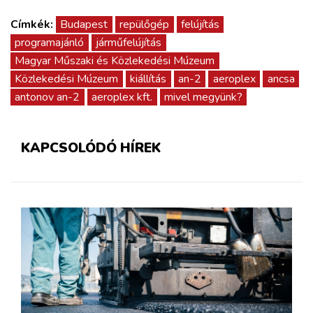
Címkék:
Budapest
repülőgép
felújítás
programajánló
járműfelújítás
Magyar Műszaki és Közlekedési Múzeum
Közlekedési Múzeum
kiállítás
an-2
aeroplex
ancsa
antonov an-2
aeroplex kft.
mivel megyünk?
KAPCSOLÓDÓ HÍREK