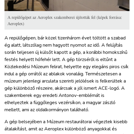
A repülőgépet az Aeroplex szakemberei újították fel (képek forrása:
Aeroplex)
A repülőgépen, bár közel tizenhárom évet töltött a szabad
ég alatt, látszólag nem hagyott nyomot az idő. A felújítás
során teljesen új külsőt kapott a gép, a korábbi homokszínű
festés helyett hófehér lett. A gép törzséről is eltűnt a
Közlekedési Múzeum felirat, helyette egy elegáns piros csík
indul a gép orrától az ablakok vonaláig. Természetesen a
múzeum jelenlegi arculata szerinti jelölések is felkerültek a
gép különböző részeire, akárcsak a jól ismert ACE-logó. A
szakemberek egy eredeti Antonov-emblémát is
elhelyeztek a függőleges vezérsíkon, a magyar zászló
mellett, ami az oldalkormányon található.
A gép belsejében a Múzeum restaurátorai végeztek kisebb
átalakítást, amit az Aeroplex különböző anyagokkal és