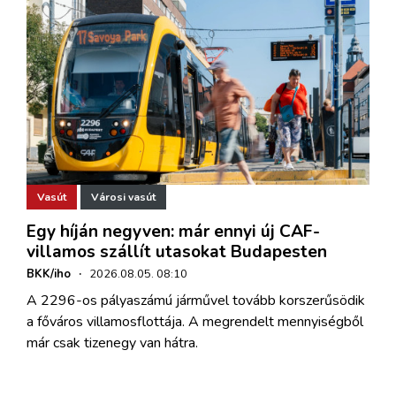
Vasút
Városi vasút
Egy híján negyven: már ennyi új CAF-
villamos szállít utasokat Budapesten
BKK/iho
·
2026.08.05. 08:10
A 2296-os pályaszámú járművel tovább korszerűsödik
a főváros villamosflottája. A megrendelt mennyiségből
már csak tizenegy van hátra.