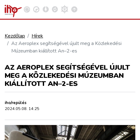
Kezdőlap
Hírek
Az Aeroplex segítségével újult meg a Közlekedési
VASÚT
Múzeumban kiállított An–2-es
Kosár megtekintése
AZ AEROPLEX SEGÍTSÉGÉVEL ÚJULT
KÖZÚT
MEG A KÖZLEKEDÉSI MÚZEUMBAN
KIÁLLÍTOTT AN–2-ES
REPÜLÉS
iho/repülés
KÖZLEKEDÉSFEJLESZTÉS
2024.05.08. 14:25
ELLÁTÁSI LÁNC