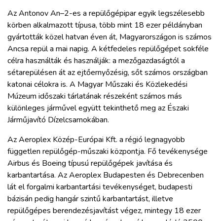
Az Antonov An–2-es a repülőgépipar egyik legszélesebb
körben alkalmazott típusa, több mint 18 ezer példányban
gyártották közel hatvan éven át, Magyarországon is számos
Ancsa repül a mai napig. A kétfedeles repülőgépet sokféle
célra használták és használják: a mezőgazdaságtól a
sétarepülésen át az ejtőernyőzésig, sőt számos országban
katonai célokra is. A Magyar Műszaki és Közlekedési
Múzeum időszaki tárlatának részeként számos más
különleges járművel együtt tekinthető meg az Északi
Járműjavító Dízelcsarnokában.
Az Aeroplex Közép-Európai Kft. a régió legnagyobb
független repülőgép-műszaki központja. Fő tevékenysége
Airbus és Boeing típusú repülőgépek javítása és
karbantartása. Az Aeroplex Budapesten és Debrecenben
lát el forgalmi karbantartási tevékenységet, budapesti
bázisán pedig hangár szintű karbantartást, illetve
repülőgépes berendezésjavítást végez, mintegy 18 ezer