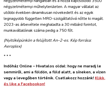
négyzetméternyi hangárban és a hozzá kapcsolódó 3500
négyzetméternyi műhelyterületen. A magyar vállalat az
utóbbi években dinamikusan növekedett és az egyik
legnagyobb független MRO-szolgáltatóvá nőtte ki magát.
2023-as árbevétele meghaladta a 30 milliárd forintot,
munkavállalóinak száma pedig a 750 főt.
(Nyitóképünkön a felújított An–2-es. Kép forrása:
Aeroplex)
* * *
Indóház Online – Hivatalos oldal: hogy ne maradj le
semmiről, ami a földön, a föld alatt, a síneken, a vízen
vagy a levegőben történik. Csatlakozz hozzánk!
Klikk,
és like a Facebookon!