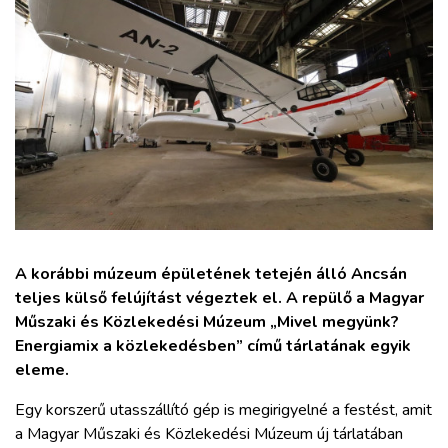
ZÖLDÚT
HAJÓZÁS
BLOG
ARCHÍVUM
WEBSHOP
A korábbi múzeum épületének tetején álló Ancsán
teljes külső felújítást végeztek el. A repülő a Magyar
BELÉPÉS
Műszaki és Közlekedési Múzeum „Mivel megyünk?
Energiamix a közlekedésben” című tárlatának egyik
REGISZTRÁCIÓ
eleme.
Egy korszerű utasszállító gép is megirigyelné a festést, amit
a Magyar Műszaki és Közlekedési Múzeum új tárlatában