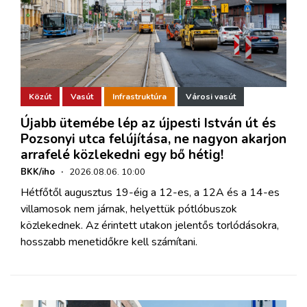
Közút
Vasút
Infrastruktúra
Városi vasút
Újabb ütemébe lép az újpesti István út és
Pozsonyi utca felújítása, ne nagyon akarjon
arrafelé közlekedni egy bő hétig!
BKK/iho
·
2026.08.06. 10:00
Hétfőtől augusztus 19-éig a 12-es, a 12A és a 14-es
villamosok nem járnak, helyettük pótlóbuszok
közlekednek. Az érintett utakon jelentős torlódásokra,
hosszabb menetidőkre kell számítani.