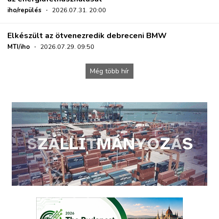
iho/repülés
·
2026.07.31. 20:00
Elkészült az ötvenezredik debreceni BMW
MTI/iho
·
2026.07.29. 09:50
Még több hír