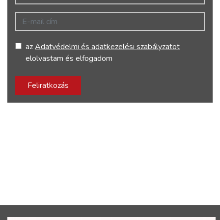
E-mail cím
az
Adatvédelmi és adatkezelési szabályzatot
elolvastam és elfogadom
Feliratkozás