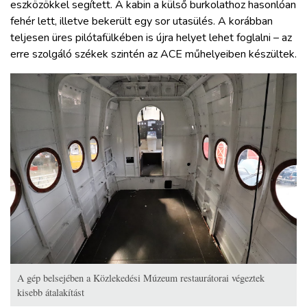
eszközökkel segített. A kabin a külső burkolathoz hasonlóan
fehér lett, illetve bekerült egy sor utasülés. A korábban
teljesen üres pilótafülkében is újra helyet lehet foglalni – az
erre szolgáló székek szintén az ACE műhelyeiben készültek.
A gép belsejében a Közlekedési Múzeum restaurátorai végeztek
kisebb átalakítást