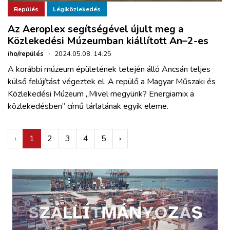
Repülés
Légiközlekedés
Az Aeroplex segítségével újult meg a
Közlekedési Múzeumban kiállított An–2-es
iho/repülés
·
2024.05.08. 14:25
A korábbi múzeum épületének tetején álló Ancsán teljes
külső felújítást végeztek el. A repülő a Magyar Műszaki és
Közlekedési Múzeum „Mivel megyünk? Energiamix a
közlekedésben” című tárlatának egyik eleme.
‹
1
2
3
4
5
›