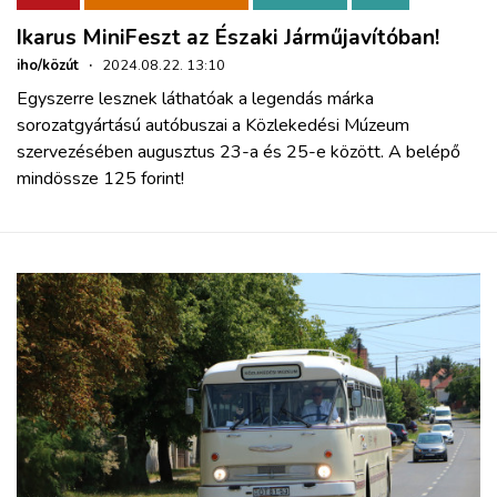
Ikarus MiniFeszt az Északi Járműjavítóban!
iho/közút
·
2024.08.22. 13:10
Egyszerre lesznek láthatóak a legendás márka
sorozatgyártású autóbuszai a Közlekedési Múzeum
szervezésében augusztus 23-a és 25-e között. A belépő
mindössze 125 forint!