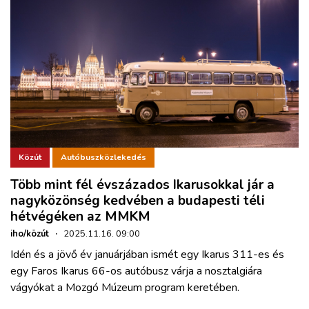
Közút
Autóbuszközlekedés
Több mint fél évszázados Ikarusokkal jár a
nagyközönség kedvében a budapesti téli
hétvégéken az MMKM
iho/közút
·
2025.11.16. 09:00
Idén és a jövő év januárjában ismét egy Ikarus 311-es és
egy Faros Ikarus 66-os autóbusz várja a nosztalgiára
vágyókat a Mozgó Múzeum program keretében.