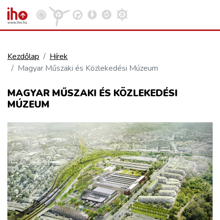
Kezdőlap
Hírek
Magyar Műszaki és Közlekedési Múzeum
VASÚT
Kosár megtekintése
MAGYAR MŰSZAKI ÉS KÖZLEKEDÉSI
MÚZEUM
KÖZÚT
REPÜLÉS
KÖZLEKEDÉSFEJLESZTÉS
ELLÁTÁSI LÁNC