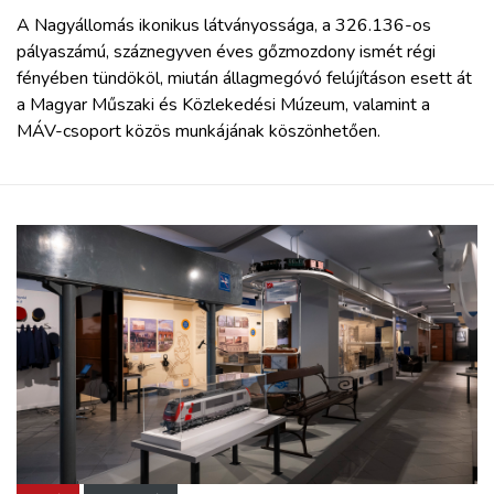
A Nagyállomás ikonikus látványossága, a 326.136-os
pályaszámú, száznegyven éves gőzmozdony ismét régi
fényében tündököl, miután állagmegóvó felújításon esett át
a Magyar Műszaki és Közlekedési Múzeum, valamint a
MÁV-csoport közös munkájának köszönhetően.