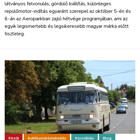
látványos felvonulás, gördülő kiállítás, különleges
repülőmotor-indítás egyaránt szerepel az október 5-én és
6-án az Aeroparkban zajló hétvége programjában, ami az
egyik legismertebb és legsikeresebb magyar márka előtt
tiszteleg.
Közút
Autóbuszközlekedés
Kocsiállás
Blog