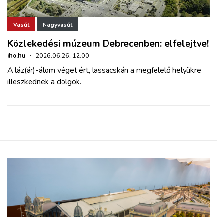
ZÖLDÚT
Vasút
Nagyvasút
HAJÓZÁS
Közlekedési múzeum Debrecenben: elfelejtve!
iho.hu
·
2026.06.26. 12:00
BLOG
A láz(ár)-álom véget ért, lassacskán a megfelelő helyükre
illeszkednek a dolgok.
ARCHÍVUM
WEBSHOP
BELÉPÉS
REGISZTRÁCIÓ