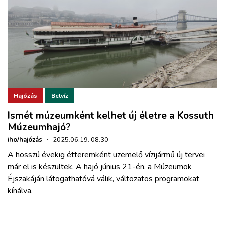
Hajózás
Belvíz
Ismét múzeumként kelhet új életre a Kossuth
Múzeumhajó?
iho/hajózás
·
2025.06.19. 08:30
A hosszú évekig étteremként üzemelő vízijármű új tervei
már el is készültek. A hajó június 21-én, a Múzeumok
Éjszakáján látogathatóvá válik, változatos programokat
kínálva.