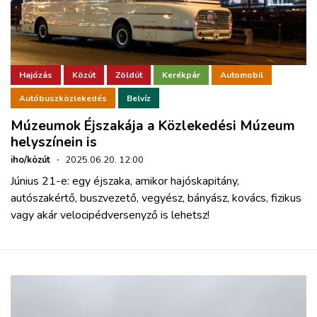
Hajózás
Közút
Zöldút
Kerékpár
Automobil
Autóbuszközlekedés
Belvíz
Múzeumok Éjszakája a Közlekedési Múzeum
helyszínein is
iho/közút
·
2025.06.20. 12:00
Június 21-e: egy éjszaka, amikor hajóskapitány,
autószakértő, buszvezető, vegyész, bányász, kovács, fizikus
vagy akár velocipédversenyző is lehetsz!