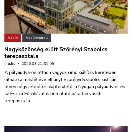
Vasút
Vasútmodell
Nagyközönség előtt Szörényi Szabolcs
terepasztala
iho.hu
·
2026.03.21. 09:05
A pályaudvaron otthon vagyok című kiállítás keretében
látható a másfél éve elhunyt Szörényi Szabolcs kishíján
ötven négyzetméter alapterületű, a Nyugati pályaudvart és
az Északi Fűtőházat is bemutató páratlan vasúti
terepasztala.