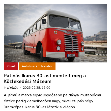
Közút
Autóbuszközlekedés
Patinás Ikarus 30-ast mentett meg a
Közlekedési Múzeum
iho/közút
·
2025.02.28. 16:00
A jármű a márka egyik legidősebb példánya, muzeológiai
értéke pedig kiemelkedően nagy, mivel csupán négy
üzemképes Ikarus 30-as létezik a világon.