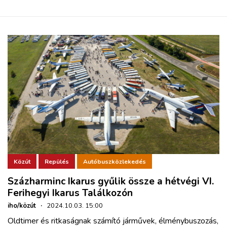
Közút
Repülés
Autóbuszközlekedés
Százharminc Ikarus gyűlik össze a hétvégi VI.
Ferihegyi Ikarus Találkozón
iho/közút
·
2024.10.03. 15:00
Oldtimer és ritkaságnak számító járművek, élménybuszozás,