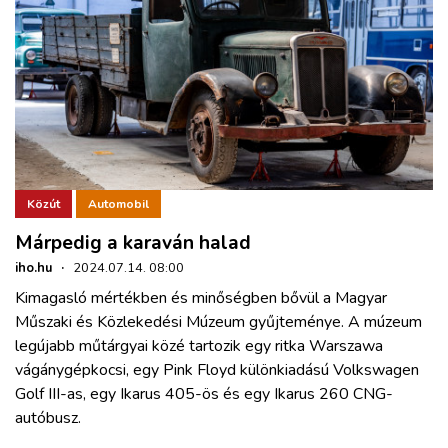
Közút
Automobil
Márpedig a karaván halad
iho.hu
·
2024.07.14. 08:00
Kimagasló mértékben és minőségben bővül a Magyar
Műszaki és Közlekedési Múzeum gyűjteménye. A múzeum
legújabb műtárgyai közé tartozik egy ritka Warszawa
vágánygépkocsi, egy Pink Floyd különkiadású Volkswagen
Golf III-as, egy Ikarus 405-ös és egy Ikarus 260 CNG-
autóbusz.