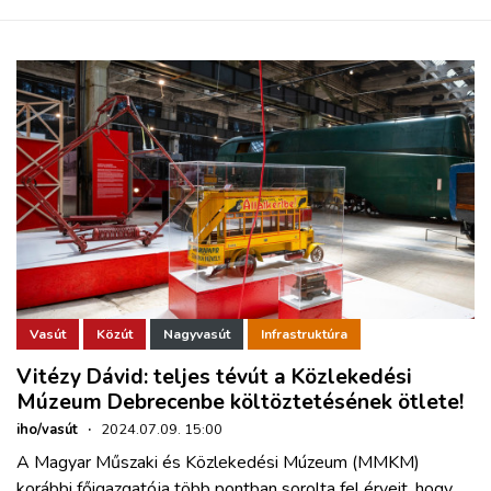
Vasút
Közút
Nagyvasút
Infrastruktúra
Vitézy Dávid: teljes tévút a Közlekedési
Múzeum Debrecenbe költöztetésének ötlete!
iho/vasút
·
2024.07.09. 15:00
A Magyar Műszaki és Közlekedési Múzeum (MMKM)
korábbi főigazgatója több pontban sorolta fel érveit, hogy