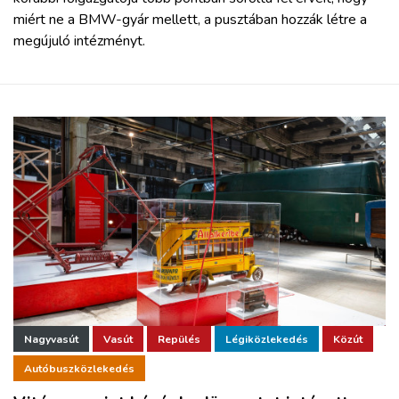
miért ne a BMW-gyár mellett, a pusztában hozzák létre a
megújuló intézményt.
Nagyvasút
Vasút
Repülés
Légiközlekedés
Közút
Autóbuszközlekedés