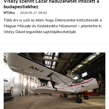
Vitézy szerint Lázár hadüzenetet intézett a
budapestiekhez
MTI/iho
·
2024.05.27. 09:00
Több érv is szól az ellen, hogy Debrecenbe költöztessék a
Magyar Műszaki és Közlekedési Múzeumot – jelentette ki
Vitézy Dávid legutóbbi sajtótájékoztatóján.