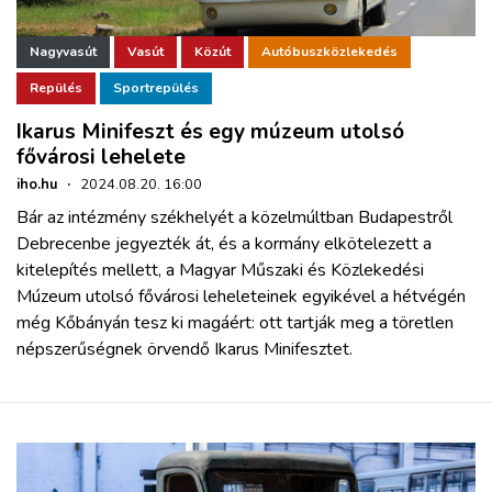
Nagyvasút
Vasút
Közút
Autóbuszközlekedés
Repülés
Sportrepülés
Ikarus Minifeszt és egy múzeum utolsó
fővárosi lehelete
iho.hu
·
2024.08.20. 16:00
Bár az intézmény székhelyét a közelmúltban Budapestről
Debrecenbe jegyezték át, és a kormány elkötelezett a
kitelepítés mellett, a Magyar Műszaki és Közlekedési
Múzeum utolsó fővárosi leheleteinek egyikével a hétvégén
még Kőbányán tesz ki magáért: ott tartják meg a töretlen
népszerűségnek örvendő Ikarus Minifesztet.